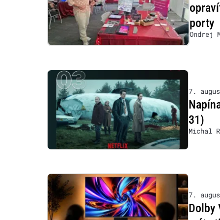
opraví
porty
Ondrej 
7. augus
Napína
31)
Michal R
7. augus
Dolby 