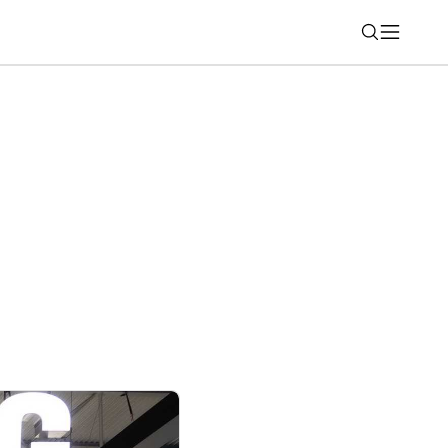
Nájsť
ako komédia na Netflixe (týždeň 30)