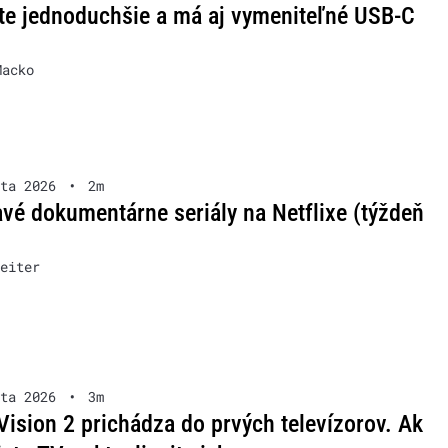
te jednoduchšie a má aj vymeniteľné USB-C
Macko
ta 2026
•
2m
vé dokumentárne seriály na Netflixe (týždeň
eiter
ta 2026
•
3m
Vision 2 prichádza do prvých televízorov. Ak