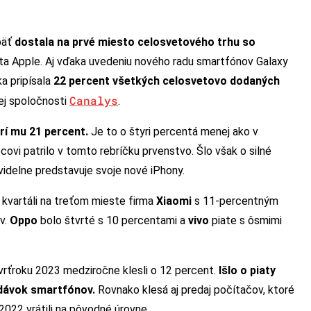
päť
dostala na prvé miesto celosvetového trhu so
nta Apple. Aj vďaka uvedeniu nového radu smartfónov Galaxy
a pripísala
22 percent všetkých celosvetovo dodaných
Canalys
kej spoločnosti
.
rí mu 21 percent.
Je to o štyri percentá menej ako v
vi patrilo v tomto rebríčku prvenstvo. Šlo však o silné
idelne predstavuje svoje nové iPhony.
kvartáli na treťom mieste firma
Xiaomi
s 11-percentným
v.
Oppo
bolo štvrté s 10 percentami a
vivo
piate s ôsmimi
rťroku 2023 medziročne klesli o 12 percent.
Išlo o piaty
dávok smartfónov.
Rovnako klesá aj predaj počítačov, ktoré
022 vrátili na pôvodné úrovne.