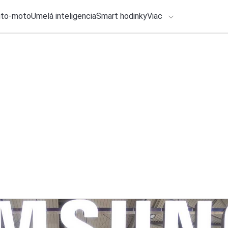
uto-moto
Umelá inteligencia
Smart hodinky
Viac
HLO BY VÁS ZAUJÍMAŤ
lačové správy
31. júla 2026
•
2m
ADÁVANIA
72 hodín tento raz 
Michal Reiter
Zadajte frázu pre vyhľadanie