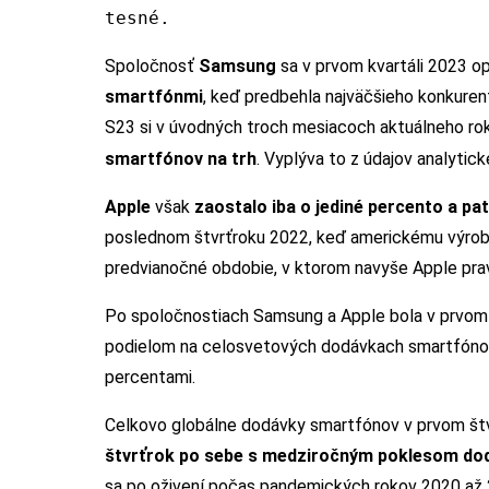
tesné.
Spoločnosť
Samsung
sa v prvom kvartáli 2023 o
smartfónmi
, keď predbehla najväčšieho konkure
S23 si v úvodných troch mesiacoch aktuálneho rok
smartfónov na trh
. Vyplýva to z údajov analytic
Apple
však
zaostalo iba o jediné percento a pat
poslednom štvrťroku 2022, keď americkému výrobco
predvianočné obdobie, v ktorom navyše Apple prav
Po spoločnostiach Samsung a Apple bola v prvom 
podielom na celosvetových dodávkach smartfóno
percentami.
Celkovo globálne dodávky smartfónov v prvom štv
štvrťrok po sebe s medziročným poklesom do
sa po oživení počas pandemických rokov 2020 až 2