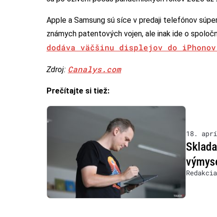
Apple a Samsung sú síce v predaji telefónov súperi
známych patentových vojen, ale inak ide o spoločn
dodáva väčšinu displejov do iPhonov
Canalys.com
Zdroj:
Prečítajte si tiež:
18. aprí
Sklada
výmys
Redakcia