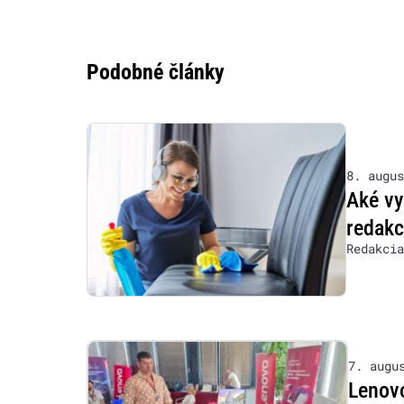
Podobné články
8. augus
Aké vy
redakc
Redakcia
7. augu
Lenovo