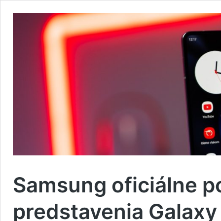
Samsung oficiálne p
predstavenia Galaxy Z