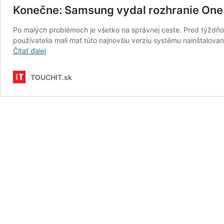
Konečne: Samsung vydal rozhranie One 
Po malých problémoch je všetko na správnej ceste. Pred týždňo
používatelia mali mať túto najnovšiu verziu systému nainštalov
Konečne:
Čítať ďalej
Samsung
vydal
TOUCHIT.sk
rozhranie
One
UI
6
Beta