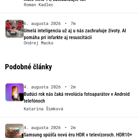
Roman Kadlec
6. augusta 2026
•
7m
Umelá inteligencia už aj u nás zachraňuje životy. AI
pomáha pri infarkte aj resuscitácii
Ondrej Macko
Podobné články
4. augusta 2026
•
2m
Budúci rok nás čaká revolúcia fotoaparátov v Android
telefónoch
Katarína Šimková
4. augusta 2026
•
2m
Samsung spúšťa novú éru HDR v televízoroch. HDR10+