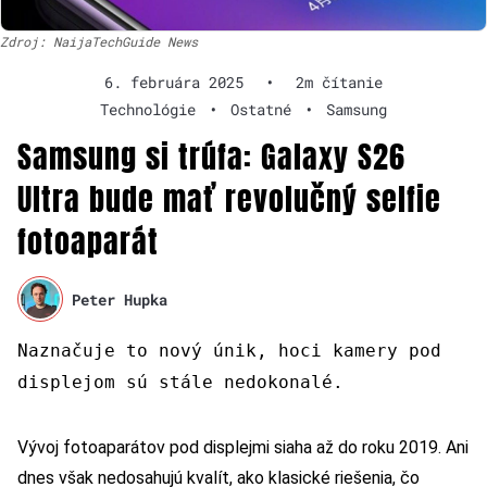
Zdroj: NaijaTechGuide News
6. februára 2025
•
2m čítanie
Technológie
•
Ostatné
•
Samsung
Samsung si trúfa: Galaxy S26
Ultra bude mať revolučný selfie
fotoaparát
Peter Hupka
Naznačuje to nový únik, hoci kamery pod
displejom sú stále nedokonalé.
Vývoj fotoaparátov pod displejmi siaha až do roku 2019. Ani
dnes však nedosahujú kvalít, ako klasické riešenia, čo