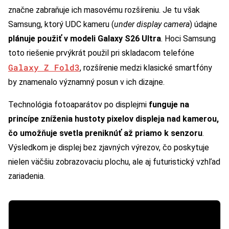
značne zabraňuje ich masovému rozšíreniu. Je tu však
Samsung, ktorý UDC kameru (
under display camera
) údajne
plánuje použiť v modeli Galaxy S26 Ultra
. Hoci Samsung
toto riešenie prvýkrát použil pri skladacom telefóne
Galaxy Z Fold3
, rozšírenie medzi klasické smartfóny
by znamenalo významný posun v ich dizajne.
Technológia fotoaparátov po displejmi
funguje na
princípe zníženia hustoty pixelov displeja nad kamerou,
čo umožňuje svetla preniknúť až priamo k senzoru
.
Výsledkom je displej bez zjavných výrezov, čo poskytuje
nielen väčšiu zobrazovaciu plochu, ale aj futuristický vzhľad
zariadenia.