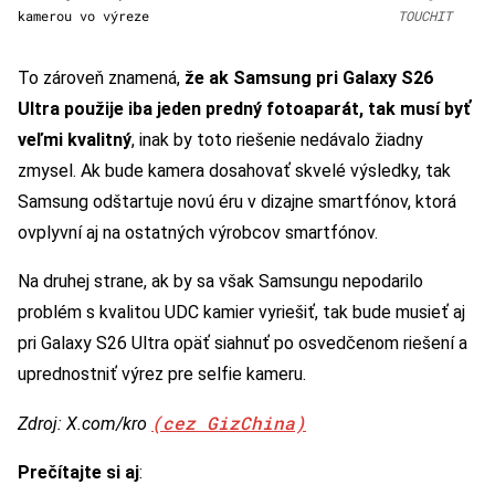
kamerou vo výreze
TOUCHIT
To zároveň znamená,
že ak Samsung pri Galaxy S26
Ultra použije iba jeden predný fotoaparát, tak musí byť
veľmi kvalitný
, inak by toto riešenie nedávalo žiadny
zmysel. Ak bude kamera dosahovať skvelé výsledky, tak
Samsung odštartuje novú éru v dizajne smartfónov, ktorá
ovplyvní aj na ostatných výrobcov smartfónov.
Na druhej strane, ak by sa však Samsungu nepodarilo
problém s kvalitou UDC kamier vyriešiť, tak bude musieť aj
pri Galaxy S26 Ultra opäť siahnuť po osvedčenom riešení a
uprednostniť výrez pre selfie kameru.
(cez GizChina)
Zdroj: X.com/kro
Prečítajte si aj
: