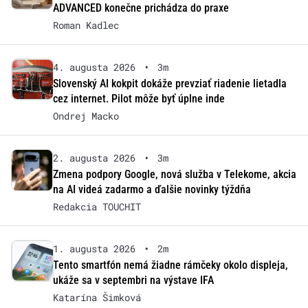
ADVANCED konečne prichádza do praxe
Roman Kadlec
4. augusta 2026
•
3m
Slovenský AI kokpit dokáže prevziať riadenie lietadla
cez internet. Pilot môže byť úplne inde
Ondrej Macko
2. augusta 2026
•
3m
Zmena podpory Google, nová služba v Telekome, akcia
na AI videá zadarmo a ďalšie novinky týždňa
Redakcia TOUCHIT
1. augusta 2026
•
2m
Tento smartfón nemá žiadne rámčeky okolo displeja,
ukáže sa v septembri na výstave IFA
Katarína Šimková