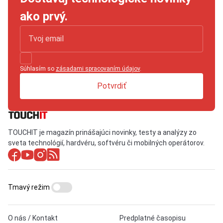
ako prvý.
Súhlasím so
zásadami spracovaním údajov
.
Potvrdiť
TOUCHIT je magazín prinášajúci novinky, testy a analýzy zo
sveta technológií, hardvéru, softvéru či mobilných operátorov.
Tmavý režim
O nás / Kontakt
Predplatné časopisu