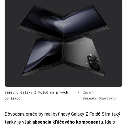
Samsung Galaxy Z Fold6 na prvých
•
Zdroj:
obrázkoch
OnLeaks×Smartprix
Dôvodom, prečo by mal byť nový Galaxy Z Fold6 Slim taký
tenký, je však
absencia kľúčového komponentu
. Ide o