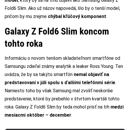
model
, ktorý by sa na trhu objavil ako Samsung Galaxy Z
Fold6 Slim. Ako už názov napovedá, šlo by o tenší model,
pričom by mu zrejme
chýbal kľúčový komponent
.
Galaxy Z Fold6 Slim koncom
tohto roka
Informáciu o novom tenšom skladateľnom smartfóne od
Samsungu zdieľal známy analytik a leaker Ross Young. Ten
uvádza, že by sa takýto smartfón
nemal objaviť na
predstavovaní v júli spolu s ďalšími telefónmi série
.
Namiesto toho by však Samsung mal zvoliť neskoršie
predstavenie, ktoré by prebehlo v štvrtom kvartáli tohto
roka. Galaxy Z Fold6 Slim by teda mohol prísť na trh
medzi
mesiacmi október – december
.