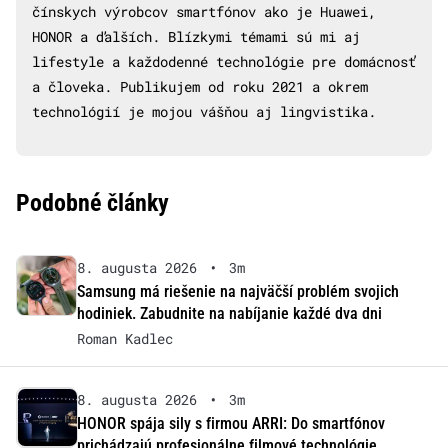
čínskych výrobcov smartfónov ako je Huawei,
HONOR a ďalších. Blízkymi témami sú mi aj
lifestyle a každodenné technológie pre domácnosť
a človeka. Publikujem od roku 2021 a okrem
technológií je mojou vášňou aj lingvistika.
Podobné články
8. augusta 2026
•
3m
Samsung má riešenie na najväčší problém svojich
hodiniek. Zabudnite na nabíjanie každé dva dni
Roman Kadlec
8. augusta 2026
•
3m
HONOR spája sily s firmou ARRI: Do smartfónov
prichádzajú profesionálne filmové technológie