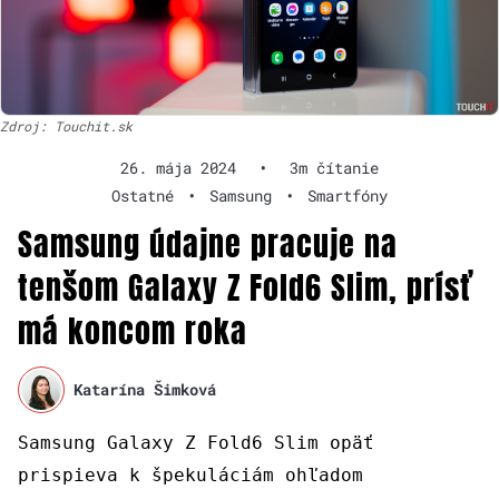
Zdroj: Touchit.sk
26. mája 2024
•
3m čítanie
Ostatné
•
Samsung
•
Smartfóny
Samsung údajne pracuje na
tenšom Galaxy Z Fold6 Slim, prísť
má koncom roka
Katarína Šimková
Samsung Galaxy Z Fold6 Slim opäť
prispieva k špekuláciám ohľadom