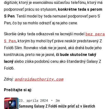
digitizér, ktorý je esenciálnou súčasťou telefónu, ktorý má
podporovať prácu so stylusom,
konkrétne teda s perom
S Pen
. Tenší model by teda nemusel podporovať pero S
Pen, čo by sa mohlo odraziť aj na jeho cene.
bez pera
Skoršie úniky teda odkazovali na lacnejší model
S Pen
, ktorým by mohol byť práve neskôr predstavený Z
Fold6 Slim. Rovnako však nie je jasné, aká drahá bude jeho
konštrukcia, preto nie je jasné,
či bude skutočne taký
lacný
alebo získa podobnú cenu ako štandardný Galaxy Z
Fold6.
androidauthority.com
Zdroj:
Prečítajte si aj:
23. apríla 2024
•
3m
Samsung Galaxy Z Fold6 môže prísť až v šiestich