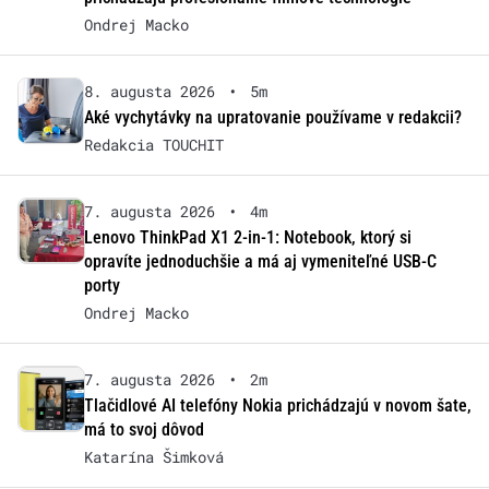
Ondrej Macko
8. augusta 2026
•
5m
Aké vychytávky na upratovanie používame v redakcii?
Redakcia TOUCHIT
7. augusta 2026
•
4m
Lenovo ThinkPad X1 2-in-1: Notebook, ktorý si
opravíte jednoduchšie a má aj vymeniteľné USB-C
porty
Ondrej Macko
7. augusta 2026
•
2m
Tlačidlové AI telefóny Nokia prichádzajú v novom šate,
má to svoj dôvod
Katarína Šimková