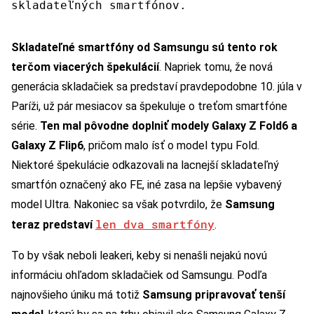
skladateľných smartfónov.
Skladateľné smartfóny od Samsungu sú tento rok
terčom viacerých špekulácií
. Napriek tomu, že nová
generácia skladačiek sa predstaví pravdepodobne 10. júla v
Paríži, už pár mesiacov sa špekuluje o treťom smartfóne
série.
Ten mal pôvodne doplniť modely Galaxy Z Fold6 a
Galaxy Z Flip6
, pričom malo ísť o model typu Fold.
Niektoré špekulácie odkazovali na lacnejší skladateľný
smartfón označený ako FE, iné zasa na lepšie vybavený
model Ultra. Nakoniec sa však potvrdilo, že
Samsung
len dva smartfóny
teraz predstaví
.
To by však neboli leakeri, keby si nenašli nejakú novú
informáciu ohľadom skladačiek od Samsungu. Podľa
najnovšieho úniku má totiž
Samsung pripravovať tenší