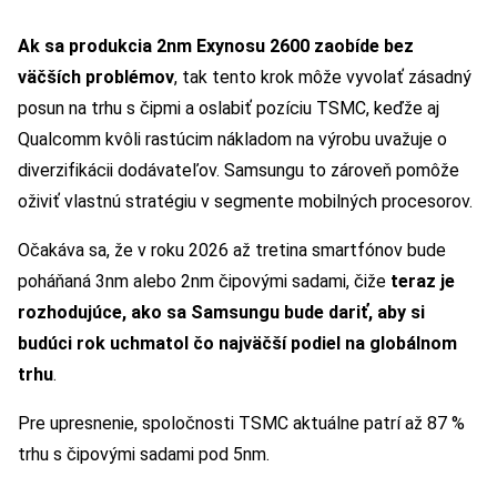
Ak sa produkcia 2nm Exynosu 2600 zaobíde bez
väčších problémov
, tak tento krok môže vyvolať zásadný
posun na trhu s čipmi a oslabiť pozíciu TSMC, keďže aj
Qualcomm kvôli rastúcim nákladom na výrobu uvažuje o
diverzifikácii dodávateľov. Samsungu to zároveň pomôže
oživiť vlastnú stratégiu v segmente mobilných procesorov.
Očakáva sa, že v roku 2026 až tretina smartfónov bude
poháňaná 3nm alebo 2nm čipovými sadami, čiže
teraz je
rozhodujúce, ako sa Samsungu bude dariť, aby si
budúci rok uchmatol čo najväčší podiel na globálnom
trhu
.
Pre upresnenie, spoločnosti TSMC aktuálne patrí až 87 %
trhu s čipovými sadami pod 5nm.