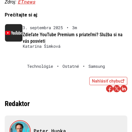
ETnews
Zdroj:
Prečítajte si aj
:
3. septembra 2025
•
3m
Zdieľate YouTube Premium s priateľmi? Služba si na
vás posvieti
Katarína Šimková
Technológie
•
Ostatné
•
Samsung
Nahlásiť chybu
Redaktor
Peter Hupka