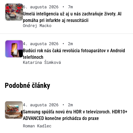
6. augusta 2026
•
7m
Umelá inteligencia už aj u nás zachraňuje životy. AI
pomáha pri infarkte aj resuscitácii
Ondrej Macko
4. augusta 2026
•
2m
Budúci rok nás čaká revolúcia fotoaparátov v Android
telefónoch
Katarína Šimková
Podobné články
4. augusta 2026
•
2m
Samsung spúšťa novú éru HDR v televízoroch. HDR10+
ADVANCED konečne prichádza do praxe
Roman Kadlec