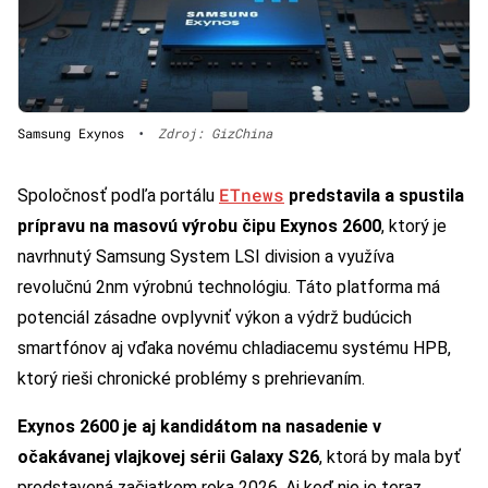
Samsung Exynos
•
Zdroj: GizChina
ETnews
Spoločnosť podľa portálu
predstavila a spustila
prípravu na masovú výrobu čipu Exynos 2600
, ktorý je
navrhnutý Samsung System LSI division a využíva
revolučnú 2nm výrobnú technológiu. Táto platforma má
potenciál zásadne ovplyvniť výkon a výdrž budúcich
smartfónov aj vďaka novému chladiacemu systému HPB,
ktorý rieši chronické problémy s prehrievaním.
Exynos 2600 je aj kandidátom na nasadenie v
očakávanej vlajkovej sérii Galaxy S26
, ktorá by mala byť
predstavená začiatkom roka 2026. Aj keď nie je teraz