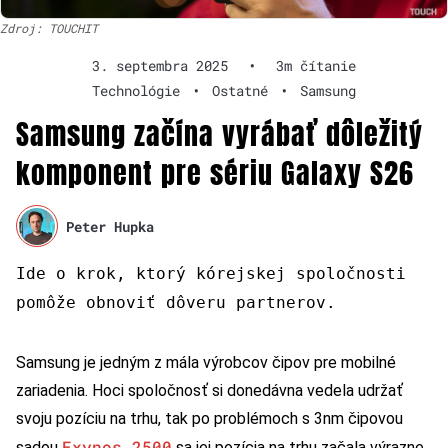
Zdroj: TOUCHIT
3. septembra 2025
•
3m čítanie
Technológie
•
Ostatné
•
Samsung
Samsung začína vyrábať dôležitý
komponent pre sériu Galaxy S26
Peter Hupka
Ide o krok, ktorý kórejskej spoločnosti
pomôže obnoviť dôveru partnerov.
Samsung je jedným z mála výrobcov čipov pre mobilné
zariadenia. Hoci spoločnosť si donedávna vedela udržať
svoju pozíciu na trhu, tak po problémoch s 3nm čipovou
Exynos 2500
sadou
sa jej pozícia na trhu začala výrazne