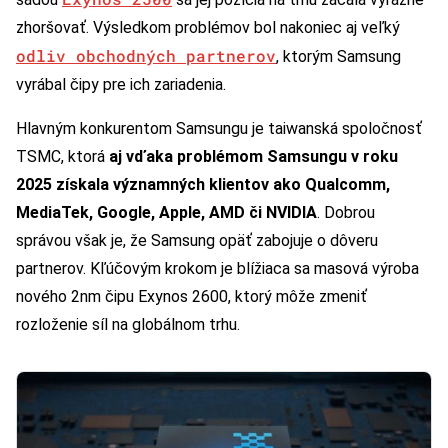
zhoršovať. Výsledkom problémov bol nakoniec aj veľký
odliv obchodných partnerov
, ktorým Samsung
vyrábal čipy pre ich zariadenia.
Hlavným konkurentom Samsungu je taiwanská spoločnosť
TSMC, ktorá
aj vďaka problémom Samsungu v roku
2025 získala významných klientov ako Qualcomm,
MediaTek, Google, Apple, AMD či NVIDIA
. Dobrou
správou však je, že Samsung opäť zabojuje o dôveru
partnerov. Kľúčovým krokom je blížiaca sa masová výroba
nového 2nm čipu Exynos 2600, ktorý môže zmeniť
rozloženie síl na globálnom trhu.