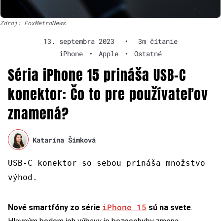
Zdroj: FoxMetroNews
13. septembra 2023
•
3m čítanie
iPhone
•
Apple
•
Ostatné
Séria iPhone 15 prináša USB-C
konektor: Čo to pre používateľov
znamená?
Katarína Šimková
USB-C konektor so sebou prináša množstvo
výhod.
iPhone 15
Nové smartfóny zo série
sú na svete
.