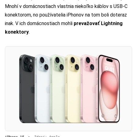
Mnohí v domácnostiach vlastnia niekoľko káblov s USB-C
konektorom, no používatelia iPhonov na tom boli doteraz
inak. V ich domácnostiach mohli
prevažovať Lightning
konektory
.
iPhone 15
•
Zdroj: Apple