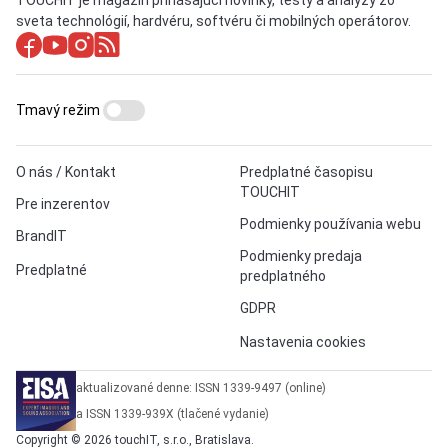
TOUCHIT je magazín prinášajúci novinky, testy a analýzy zo
sveta technológií, hardvéru, softvéru či mobilných operátorov.
Tmavý režim
O nás / Kontakt
Predplatné časopisu
TOUCHIT
Pre inzerentov
Podmienky používania webu
BrandIT
Podmienky predaja
Predplatné
predplatného
GDPR
Nastavenia cookies
aktualizované denne: ISSN 1339-9497 (online)
a ISSN 1339-939X (tlačené vydanie)
Copyright © 2026 touchIT, s.r.o., Bratislava.