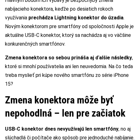
Hlavným bodom ich výbavy je bezpochyby zmena
nabíjacieho konektora, keďže po desiatich rokoch
využívania
prechádza Lightning konektor do úzadia
.
Novým konektorom pre smartfóny od spoločnosti Apple je
aktuálne USB-C konektor, ktorý sa nachádza aj vo väčšine
konkurenčných smartfónov.
Zmena konektora so sebou prináša aj ďalšie následky
,
ktoré si mnohí používatelia ani len neuvedomia. Na čo teda
treba myslieť pri kúpe nového smartfónu zo série iPhone
15?
Zmena konektora môže byť
nepohodlná – len pre začiatok
USB-C konektor dnes nevyužívajú len smartfóny
, no aj
slúchadlá či počítače ako spôsob pre jednoduché nabíjanie.