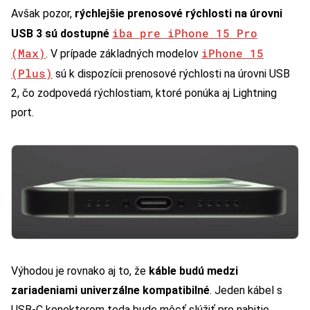
Avšak pozor,
rýchlejšie prenosové rýchlosti na úrovni
iba pre iPhone 15 Pro
USB 3 sú dostupné
(Max)
iPhone 15
. V prípade základných modelov
(Plus)
sú k dispozícii prenosové rýchlosti na úrovni USB
2, čo zodpovedá rýchlostiam, ktoré ponúka aj Lightning
port.
Výhodou je rovnako aj to, že
káble budú medzi
zariadeniami univerzálne kompatibilné
. Jeden kábel s
USB-C konektorom teda bude môcť slúžiť pre nabitie