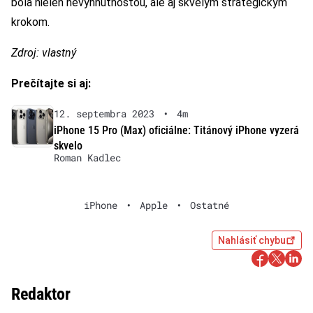
bola nielen nevyhnutnosťou, ale aj skvelým strategickým
krokom.
Zdroj: vlastný
Prečítajte si aj:
12. septembra 2023
•
4m
iPhone 15 Pro (Max) oficiálne: Titánový iPhone vyzerá
skvelo
Roman Kadlec
iPhone
•
Apple
•
Ostatné
Nahlásiť chybu
Redaktor