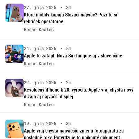
27. júla 2026
•
3m
Ktoré mobily kupujú Slováci najviac? Pozrite si
rebríček operátorov
Roman Kadlec
24. júla 2026
•
8m
Apple to zatajil: Nová Siri funguje aj v slovenčine
Roman Kadlec
22. júla 2026
•
2m
Revolučný iPhone k 20. výročiu: Apple vraj chystá nový
dizajn aj najväčší displej
Roman Kadlec
19. júla 2026
•
3m
Apple vraj chystá najväčšiu zmenu fotoaparátu za
posledné roky. Potvrdzuje to uniknutý dokument