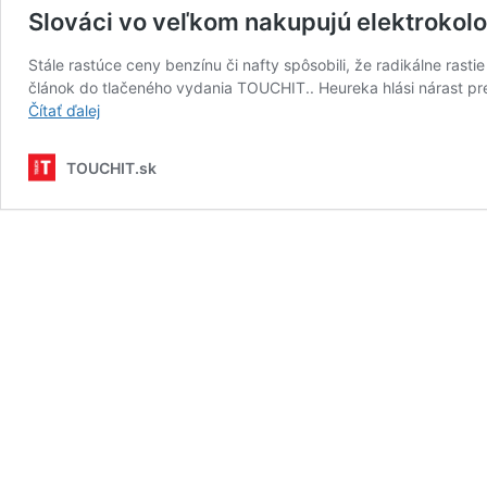
Slováci vo veľkom nakupujú elektrokolob
Stále rastúce ceny benzínu či nafty spôsobili, že radikálne rast
článok do tlačeného vydania TOUCHIT.. Heureka hlási nárast pr
Slováci
Čítať ďalej
vo
veľkom
TOUCHIT.sk
nakupujú
elektrokolobežky.
Prečo
je
to
tak?