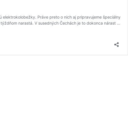
jú elektrokolobežky. Práve preto o nich aj pripravujeme špeciálny
m týždňom narastá. V susedných Čechách je to dokonca nárast …