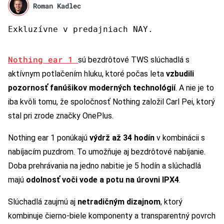
Roman Kadlec
Exkluzívne v predajniach NAY.
Nothing ear 1
sú bezdrôtové TWS slúchadlá s
aktívnym potlačením hluku, ktoré počas leta
vzbudili
pozornosť fanúšikov moderných technológií
. A nie je to
iba kvôli tomu, že spoločnosť Nothing založil Carl Pei, ktorý
stal pri zrode značky OnePlus.
Nothing ear 1 ponúkajú
výdrž až 34 hodín
v kombinácii s
nabíjacím puzdrom. To umožňuje aj bezdrôtové nabíjanie.
Doba prehrávania na jedno nabitie je 5 hodín a slúchadlá
majú
odolnosť voči vode a potu na úrovni IPX4
.
Slúchadlá zaujmú aj
netradičným dizajnom
, ktorý
kombinuje čierno-biele komponenty a transparentný povrch