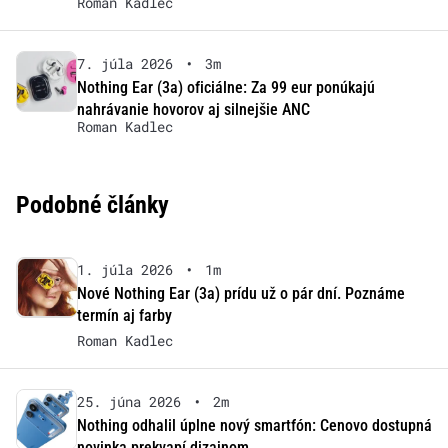
Roman Kadlec
7. júla 2026
•
3m
Nothing Ear (3a) oficiálne: Za 99 eur ponúkajú
nahrávanie hovorov aj silnejšie ANC
Roman Kadlec
Podobné články
1. júla 2026
•
1m
Nové Nothing Ear (3a) prídu už o pár dní. Poznáme
termín aj farby
Roman Kadlec
25. júna 2026
•
2m
Nothing odhalil úplne nový smartfón: Cenovo dostupná
novinka prekvapí dizajnom