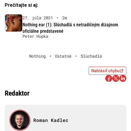
Prečítajte si aj:
27. júla 2021
•
2m
Nothing ear (1): Slúchadlá s netradičným dizajnom
oficiálne predstavené
Peter Hupka
Nothing
•
Ostatné
•
Slúchadlá
Nahlásiť chybu
Redaktor
Roman Kadlec