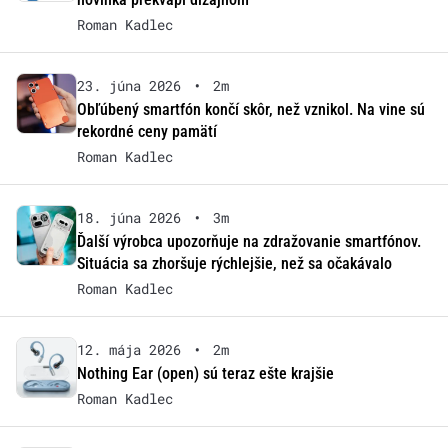
Roman Kadlec
23. júna 2026
•
2m
Obľúbený smartfón končí skôr, než vznikol. Na vine sú
rekordné ceny pamätí
Roman Kadlec
18. júna 2026
•
3m
Ďalší výrobca upozorňuje na zdražovanie smartfónov.
Situácia sa zhoršuje rýchlejšie, než sa očakávalo
Roman Kadlec
12. mája 2026
•
2m
Nothing Ear (open) sú teraz ešte krajšie
Roman Kadlec