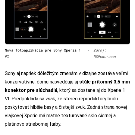
Nová fotoaplikácia pre Sony Xperia 1
•
Zdroj:
VI
MSPoweruser
Sony aj napriek dôležitým zmenám v dizajne zostáva veľmi
konzervatívne, čomu nasvedčuje aj
stále prítomný 3,5 mm
konektor pre slúchadlá
, ktorý sa dostane aj do Xperie 1
VI. Predpokladá sa však, že stereo reproduktory budú
poskytovať hlbšie basy a čistejší zvuk. Zadná strana novej
vlajkovej Xperie má matné texturované sklo čiernej a
platinovo striebornej farby.