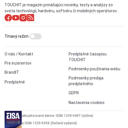
TOUCHIT je magazín prinášajúci novinky, testy a analýzy zo
sveta technológií, hardvéru, softvéru či mobilných operátorov.
Tmavý režim
O nás / Kontakt
Predplatné časopisu
TOUCHIT
Pre inzerentov
Podmienky používania webu
BrandIT
Podmienky predaja
Predplatné
predplatného
GDPR
Nastavenia cookies
aktualizované denne: ISSN 1339-9497 (online)
a ISSN 1339-939X (tlačené vydanie)