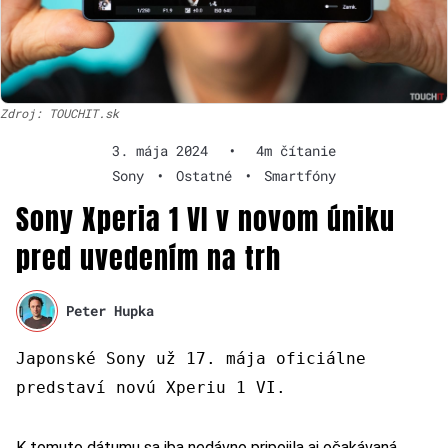
Zdroj: TOUCHIT.sk
3. mája 2024
•
4m čítanie
Sony
•
Ostatné
•
Smartfóny
Sony Xperia 1 VI v novom úniku
pred uvedením na trh
Peter Hupka
Japonské Sony už 17. mája oficiálne
predstaví novú Xperiu 1 VI.
K tomuto dátumu sa iba nedávno pripojila aj očakávaná