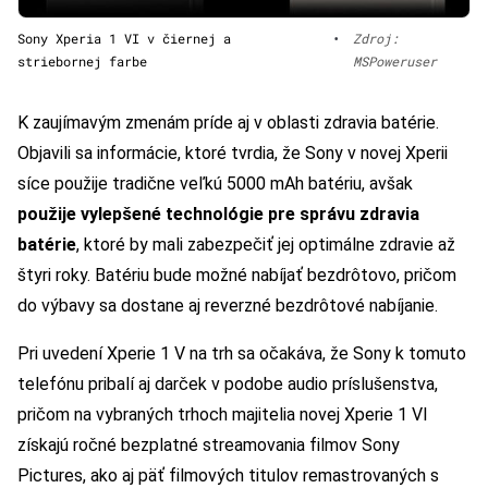
Sony Xperia 1 VI v čiernej a
•
Zdroj:
striebornej farbe
MSPoweruser
K zaujímavým zmenám príde aj v oblasti zdravia batérie.
Objavili sa informácie, ktoré tvrdia, že Sony v novej Xperii
síce použije tradične veľkú 5000 mAh batériu, avšak
použije vylepšené technológie pre správu zdravia
batérie
, ktoré by mali zabezpečiť jej optimálne zdravie až
štyri roky. Batériu bude možné nabíjať bezdrôtovo, pričom
do výbavy sa dostane aj reverzné bezdrôtové nabíjanie.
Pri uvedení Xperie 1 V na trh sa očakáva, že Sony k tomuto
telefónu pribalí aj darček v podobe audio príslušenstva,
pričom na vybraných trhoch majitelia novej Xperie 1 VI
získajú ročné bezplatné streamovania filmov Sony
Pictures, ako aj päť filmových titulov remastrovaných s