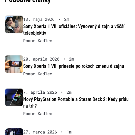
13. mája 2026
•
2m
Sony Xperia 1 VIII oficiálne: Vynovený dizajn a väčší
teleobjektív
Roman Kadlec
20. apríla 2026
•
2m
Sony Xperia 1 VIII prinesie po rokoch zmenu dizajnu
Roman Kadlec
7. apríla 2026
•
2m
Nový PlayStation Portable a Steam Deck 2: Kedy prídu
na trh?
Roman Kadlec
27. marca 2026
•
1m