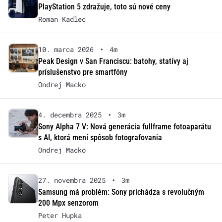
PlayStation 5 zdražuje, toto sú nové ceny
Roman Kadlec
10. marca 2026
•
4m
Peak Design v San Franciscu: batohy, statívy aj
príslušenstvo pre smartfóny
Ondrej Macko
4. decembra 2025
•
3m
Sony Alpha 7 V: Nová generácia fullframe fotoaparátu
s AI, ktorá mení spôsob fotografovania
Ondrej Macko
27. novembra 2025
•
3m
Samsung má problém: Sony prichádza s revolučným
200 Mpx senzorom
Peter Hupka