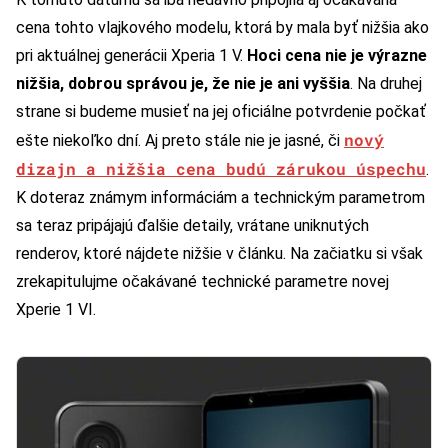
cena tohto vlajkového modelu, ktorá by mala byť nižšia ako
pri aktuálnej generácii Xperia 1 V.
Hoci cena nie je výrazne
nižšia, dobrou správou je, že nie je ani vyššia
. Na druhej
strane si budeme musieť na jej oficiálne potvrdenie počkať
nový
ešte niekoľko dní. Aj preto stále nie je jasné, či
dizajn a nižšia cena budú zárukou úspechu
.
K doteraz známym informáciám a technickým parametrom
sa teraz pripájajú ďalšie detaily, vrátane uniknutých
renderov, ktoré nájdete nižšie v článku. Na začiatku si však
zrekapitulujme očakávané technické parametre novej
Xperie 1 VI.