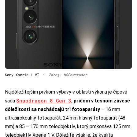
Sony Xperia 1 VI
•
Zdroj: MSPoweruser
Najdôležitejším prvkom výbavy v oblasti výkonu je čipová
Snapdragon 8 Gen 3
sada
, pričom v tesnom závese
dôležitosti sa nachádzajú tri fotoaparáty
– 16 mm
ultraširokouhlý fotoaparát, 24 mm hlavný fotoaparát (48
mm) a 85 – 170 mm teleobjektív, ktorý prekonáva 125 mm
teleobjektív Xperie 1 V. Dôležité však je, že kvalita