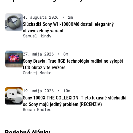
4. augusta 2026
•
2m
Slúchadlá Sony WH-1000XM6 dostali elegantný
olivovozelený variant
Samuel Hindy
27. mája 2026
•
8m
Sony Bravia: True RGB technológia radikálne vylepší
LCD obraz v televízore
Ondrej Macko
19. mája 2026
•
10m
Sony 1000X THE COLLEXION: Tieto luxusné slúchadlá
od Sony majú jediný problém (RECENZIA)
Roman Kadlec
Podobné články