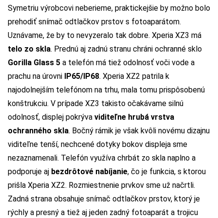
Symetriu výrobcovi neberieme, praktickejšie by možno bolo
prehodiť snímač odtlačkov prstov s fotoaparátom.
Uznávame, že by to nevyzeralo tak dobre. Xperia XZ3 má
telo zo skla
. Prednú aj zadnú stranu chráni ochranné sklo
Gorilla Glass 5
a telefón má tiež odolnosť voči vode a
prachu na úrovni
IP65/IP68
. Xperia XZ2 patrila k
najodolnejším telefónom na trhu, mala tomu prispôsobenú
konštrukciu. V prípade XZ3 takisto očakávame silnú
odolnosť, displej pokrýva
viditeľne hrubá vrstva
ochranného skla
. Bočný rámik je však kvôli novému dizajnu
viditeľne tenší, nechcené dotyky bokov displeja sme
nezaznamenali. Telefón využíva chrbát zo skla naplno a
podporuje aj
bezdrôtové nabíjanie
, čo je funkcia, s ktorou
prišla Xperia XZ2. Rozmiestnenie prvkov sme už načrtli.
Zadná strana obsahuje snímač odtlačkov prstov, ktorý je
rýchly a presný a tiež aj jeden zadný fotoaparát a trojicu