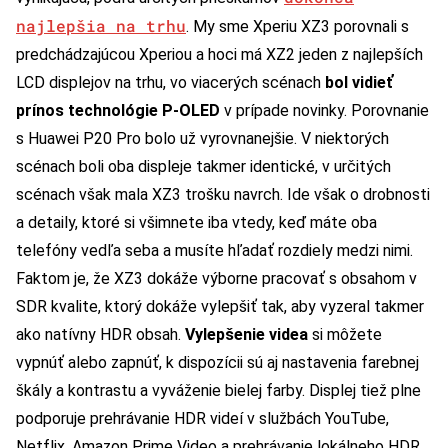
najlepšia na trhu
. My sme Xperiu XZ3 porovnali s
predchádzajúcou Xperiou a hoci má XZ2 jeden z najlepších
LCD displejov na trhu, vo viacerých scénach
bol vidieť
prínos technológie P-OLED
v prípade novinky. Porovnanie
s Huawei P20 Pro bolo už vyrovnanejšie. V niektorých
scénach boli oba displeje takmer identické, v určitých
scénach však mala XZ3 trošku navrch. Ide však o drobnosti
a detaily, ktoré si všimnete iba vtedy, keď máte oba
telefóny vedľa seba a musíte hľadať rozdiely medzi nimi.
Faktom je, že XZ3 dokáže výborne pracovať s obsahom v
SDR kvalite, ktorý dokáže vylepšiť tak, aby vyzeral takmer
ako natívny HDR obsah.
Vylepšenie videa
si môžete
vypnúť alebo zapnúť, k dispozícii sú aj nastavenia farebnej
škály a kontrastu a vyváženie bielej farby. Displej tiež plne
podporuje prehrávanie HDR videí v službách YouTube,
Netflix, Amazon Prime Video a prehrávanie lokálneho HDR