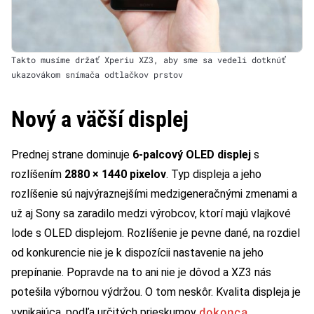
Takto musíme držať Xperiu XZ3, aby sme sa vedeli dotknúť
ukazovákom snímača odtlačkov prstov
Nový a väčší displej
Prednej strane dominuje
6-palcový OLED displej
s
rozlíšením
2880 × 1440 pixelov
. Typ displeja a jeho
rozlíšenie sú najvýraznejšími medzigeneračnými zmenami a
už aj Sony sa zaradilo medzi výrobcov, ktorí majú vlajkové
lode s OLED displejom. Rozlíšenie je pevne dané, na rozdiel
od konkurencie nie je k dispozícii nastavenie na jeho
prepínanie. Popravde na to ani nie je dôvod a XZ3 nás
potešila výbornou výdržou. O tom neskôr. Kvalita displeja je
dokonca
vynikajúca, podľa určitých prieskumov