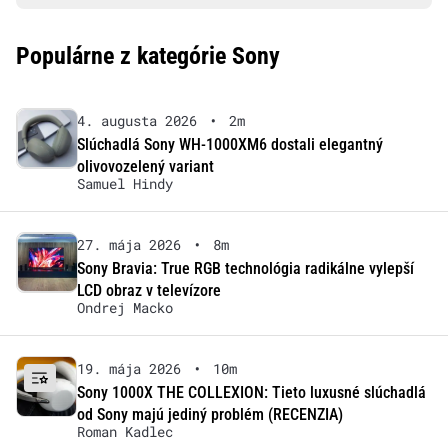
Populárne z kategórie Sony
4. augusta 2026
•
2m
Slúchadlá Sony WH-1000XM6 dostali elegantný
olivovozelený variant
Samuel Hindy
27. mája 2026
•
8m
Sony Bravia: True RGB technológia radikálne vylepší
LCD obraz v televízore
Ondrej Macko
19. mája 2026
•
10m
Sony 1000X THE COLLEXION: Tieto luxusné slúchadlá
od Sony majú jediný problém (RECENZIA)
Roman Kadlec