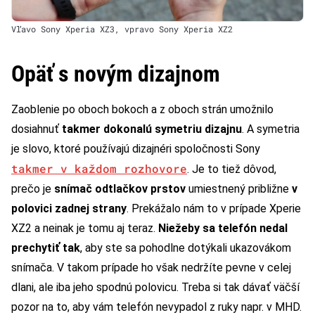
Vľavo Sony Xperia XZ3, vpravo Sony Xperia XZ2
Opäť s novým dizajnom
Zaoblenie po oboch bokoch a z oboch strán umožnilo
dosiahnuť
takmer dokonalú symetriu dizajnu
. A symetria
je slovo, ktoré používajú dizajnéri spoločnosti Sony
takmer v každom rozhovore
. Je to tiež dôvod,
prečo je
snímač odtlačkov prstov
umiestnený približne
v
polovici zadnej strany
. Prekážalo nám to v prípade Xperie
XZ2 a neinak je tomu aj teraz.
Niežeby sa telefón nedal
prechytiť tak
, aby ste sa pohodlne dotýkali ukazovákom
snímača. V takom prípade ho však nedržíte pevne v celej
dlani, ale iba jeho spodnú polovicu. Treba si tak dávať väčší
pozor na to, aby vám telefón nevypadol z ruky napr. v MHD.