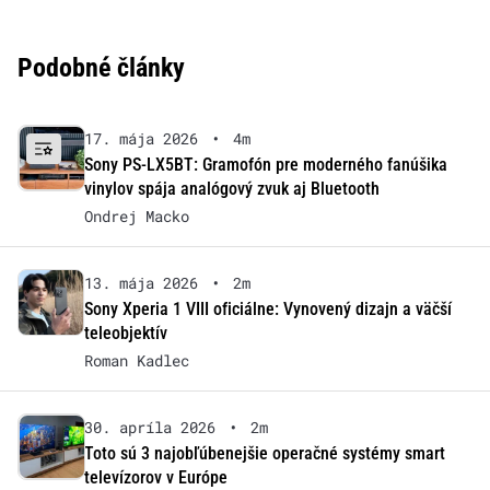
Podobné články
17. mája 2026
•
4m
Sony PS-LX5BT: Gramofón pre moderného fanúšika
vinylov spája analógový zvuk aj Bluetooth
Ondrej Macko
13. mája 2026
•
2m
Sony Xperia 1 VIII oficiálne: Vynovený dizajn a väčší
teleobjektív
Roman Kadlec
30. apríla 2026
•
2m
Toto sú 3 najobľúbenejšie operačné systémy smart
televízorov v Európe