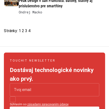
Peak Design v San Franciscu: batohy, statívy aj
príslušenstvo pre smartfóny
Ondrej Macko
Stránky:
1
2
3
4
TOUCHIT NEWSLETTER
Dostávaj technologické novinky
ako prvý.
Súhlasím so
zásadami spracovaním údajov
.