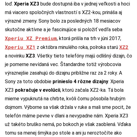
loď.
Xperia XZ3
bude dostupná iba v jednej veľkosti a hoci
má viacero spoločných vlastností s XZ2-kou, prináša aj
výrazné zmeny. Sony bolo za posledných 18 mesiacov
skutočne aktívne a je fascinujúce si položiť vedľa seba
Xperiu XZ Premium
, ktorá prišla na trh v júni 2017,
Xperiu XZ1
XZ2
z októbra minulého roka, polroka starú
a novinku
XZ3
. Všetky tieto telefóny majú odlišný dizajn, čo
je pomerne nevídaná vec. Štandardne totiž výrobcovia
výraznejšie zasahujú do dizajnu približne raz za 2 roky. A
Sony za toto obdobie
prinieslo 4 rôzne dizajny
. Xperia
XZ3
pokračuje v evolúcii
, ktorú začala XZ2-ka. Tá bola
mierne vypuknutá na chrbte, kvôli čomu pôsobila hrubým
dojmom. Výborne sa však držala v ruke a mali sme pocit, že
telefón máme pevne v dlani a nevypadne nám. Xperia XZ3
už takéto bruško nemá, po bokoch je však zaoblená. Vďaka
tomu sa menej šmýka po stole a ani ju neroztočíte ako