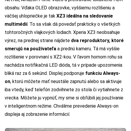
obsahu. Vďaka OLED obrazovke, vyššiemu rozlíšeniu a
väčšej uhlopriečke je tak
XZ3 ideálna na sledovanie
multimédií
. To sa však dá povedať prakticky o všetkých
tohtoročných vlajkových lodiach. Xperia XZ3 neobsahuje
výrez, na prednej strane nájdete
dva reproduktory, ktoré
smerujú na používateľa
a prednú kameru. Tá má vyššie
rozlíšenie v porovnaní s XZ2-kou. V ľavom hornom rohu sa
nachádza notifikačná LED dióda, tá v prípade upozornenia
bliká raz za 6 sekúnd. Displej podporuje
funkciu Always-
on
, ktorú môžete mať neustále zapnutú alebo sa aktivuje
iba vtedy, keď telefón zodvihnete zo stola či vytiahnete z
vrecka. Môžete ju vypnúť, my sme si obľúbili jej používanie
v inteligentnom režime. Chválime prevedenie Always-on
displeja aj zobrazenie informácií.