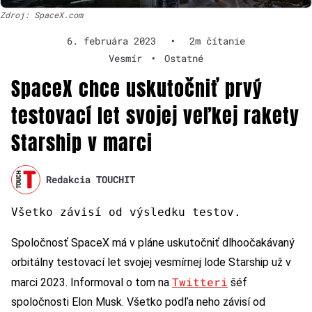
Zdroj: SpaceX.com
6. februára 2023
•
2m čítanie
Vesmír
•
Ostatné
SpaceX chce uskutočniť prvý
testovací let svojej veľkej rakety
Starship v marci
Redakcia TOUCHIT
Všetko závisí od výsledku testov.
Spoločnosť SpaceX má v pláne uskutočniť dlhoočakávaný
orbitálny testovací let svojej vesmírnej lode Starship už v
Twitteri
marci 2023. Informoval o tom na
šéf
spoločnosti Elon Musk. Všetko podľa neho závisí od