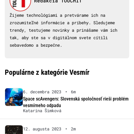
Redakcia TOUCHIT
Žijeme technológiami a pretvárame ich na
zrozumiteľné informácie a príbehy. Sledujeme
trendy, testujeme novinky a prinášame vám ich
tak, aby ste sa v digitálnom svete cítili
sebavedomo a bezpečne.
Populárne z kategórie Vesmír
6. decembra 2023
•
6m
Space scAvengers: Slovenská spoločnosť rieši problém
vesmírneho odpadu
Katarína Šimková
12. augusta 2023
•
2m