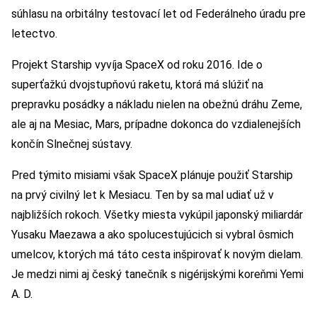
súhlasu na orbitálny testovací let od Federálneho úradu pre
letectvo.
Projekt Starship vyvíja SpaceX od roku 2016. Ide o
superťažkú dvojstupňovú raketu, ktorá má slúžiť na
prepravku posádky a nákladu nielen na obežnú dráhu Zeme,
ale aj na Mesiac, Mars, prípadne dokonca do vzdialenejších
končín Slnečnej sústavy.
Pred týmito misiami však SpaceX plánuje použiť Starship
na prvý civilný let k Mesiacu. Ten by sa mal udiať už v
najbližších rokoch. Všetky miesta vykúpil japonský miliardár
Yusaku Maezawa a ako spolucestujúcich si vybral ôsmich
umelcov, ktorých má táto cesta inšpirovať k novým dielam.
Je medzi nimi aj český tanečník s nigérijskými koreňmi Yemi
A. D.