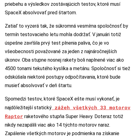
priebehu a výsledkov zostávajúcich testov, ktoré musí
SpaceX absolvovať pred štartom.
Zatiaľ to vyzerá tak, že súkromná vesmírna spoločnosť by
termín testovacieho letu mohla dodržať. V januári totiž
úspešne zavŕšila prvý test plnenia paliva, čo je vo
všeobecnosti považované za jeden z najnáročnejších
úkonov. Oba stupne nosnej rakety boli naplnené viac ako
4500 tonami tekutého kyslíka a metánu. Spoločnosť si tiež
odskúšala niektoré postupy odpočítavania, ktoré bude
musieť absolvovať v deň štartu.
Spomedzi testov, ktoré SpaceX ešte musí vykonať, je
zážeh všetkých 33 motorov
najdôležitejší statický
Raptor
raketového stupňa Super Heavy. Doteraz totiž
nikdy nezapálili viac ako 14 týchto motorov naraz.
Zapálenie všetkých motorov je podmienka na získanie