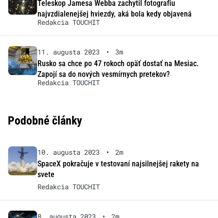
Teleskop Jamesa Webba zachytil fotografiu
najvzdialenejšej hviezdy, aká bola kedy objavená
Redakcia TOUCHIT
11. augusta 2023
•
3m
Rusko sa chce po 47 rokoch opäť dostať na Mesiac.
Zapojí sa do nových vesmírnych pretekov?
Redakcia TOUCHIT
Podobné články
10. augusta 2023
•
2m
SpaceX pokračuje v testovaní najsilnejšej rakety na
svete
Redakcia TOUCHIT
8. augusta 2023
•
2m