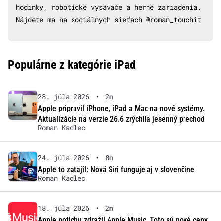
hodinky, robotické vysávače a herné zariadenia.
Nájdete ma na sociálnych sieťach @roman_touchit
Populárne z kategórie iPad
28. júla 2026
•
2m
Apple pripravil iPhone, iPad a Mac na nové systémy.
Aktualizácie na verzie 26.6 zrýchlia jesenný prechod
Roman Kadlec
24. júla 2026
•
8m
Apple to zatajil: Nová Siri funguje aj v slovenčine
Roman Kadlec
18. júla 2026
•
2m
Apple potichu zdražil Apple Music. Toto sú nové ceny