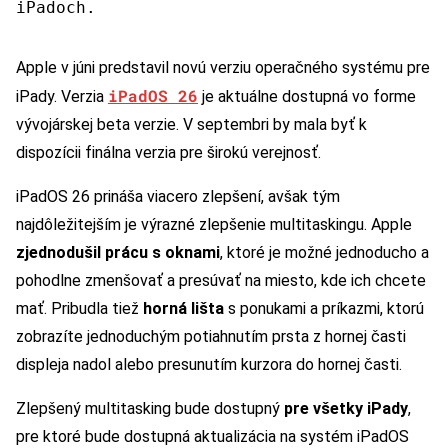
iPadoch.
Apple v júni predstavil novú verziu operačného systému pre
iPadOS 26
iPady. Verzia
je aktuálne dostupná vo forme
vývojárskej beta verzie. V septembri by mala byť k
dispozícii finálna verzia pre širokú verejnosť.
iPadOS 26 prináša viacero zlepšení, avšak tým
najdôležitejším je výrazné zlepšenie multitaskingu. Apple
zjednodušil prácu s oknami
, ktoré je možné jednoducho a
pohodlne zmenšovať a presúvať na miesto, kde ich chcete
mať. Pribudla tiež
horná lišta
s ponukami a príkazmi, ktorú
zobrazíte jednoduchým potiahnutím prsta z hornej časti
displeja nadol alebo presunutím kurzora do hornej časti.
Zlepšený multitasking bude dostupný
pre všetky iPady
,
pre ktoré bude dostupná aktualizácia na systém iPadOS