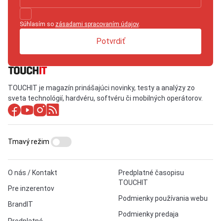
Súhlasím so
zásadami spracovaním údajov
.
Potvrdiť
TOUCHIT je magazín prinášajúci novinky, testy a analýzy zo
sveta technológií, hardvéru, softvéru či mobilných operátorov.
Tmavý režim
O nás / Kontakt
Predplatné časopisu
TOUCHIT
Pre inzerentov
Podmienky používania webu
BrandIT
Podmienky predaja
Predplatné