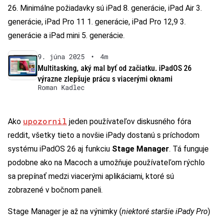
26. Minimálne požiadavky sú iPad 8. generácie, iPad Air 3.
generácie, iPad Pro 11 1. generácie, iPad Pro 12,9 3.
generácie a iPad mini 5. generácie.
9. júna 2025
•
4m
Multitasking, aký mal byť od začiatku. iPadOS 26
výrazne zlepšuje prácu s viacerými oknami
Roman Kadlec
upozornil
Ako
jeden používateľov diskusného fóra
reddit, všetky tieto a novšie iPady dostanú s príchodom
systému iPadOS 26 aj funkciu
Stage Manager
. Tá funguje
podobne ako na Macoch a umožňuje používateľom rýchlo
sa prepínať medzi viacerými aplikáciami, ktoré sú
zobrazené v bočnom paneli.
Stage Manager je až na výnimky (
niektoré staršie iPady Pro
)