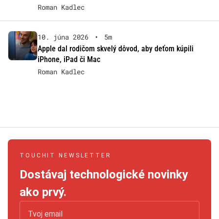
Roman Kadlec
10. júna 2026
•
5m
Apple dal rodičom skvelý dôvod, aby deťom kúpili
iPhone, iPad či Mac
Roman Kadlec
TOUCHIT NEWSLETTER
Dostávaj technologické novinky
ako prvý.