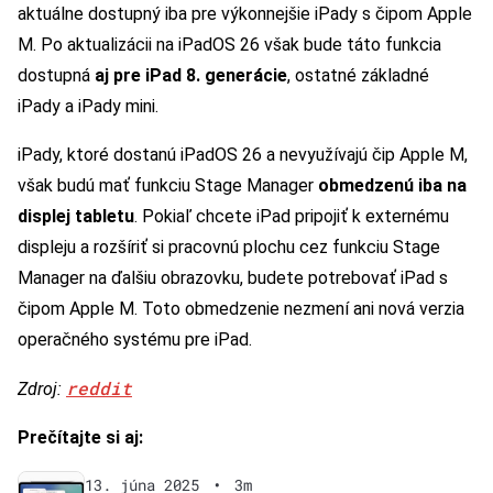
aktuálne dostupný iba pre výkonnejšie iPady s čipom Apple
M. Po aktualizácii na iPadOS 26 však bude táto funkcia
dostupná
aj pre iPad 8. generácie
, ostatné základné
iPady a iPady mini.
iPady, ktoré dostanú iPadOS 26 a nevyužívajú čip Apple M,
však budú mať funkciu Stage Manager
obmedzenú iba na
displej tabletu
. Pokiaľ chcete iPad pripojiť k externému
displeju a rozšíriť si pracovnú plochu cez funkciu Stage
Manager na ďalšiu obrazovku, budete potrebovať iPad s
čipom Apple M. Toto obmedzenie nezmení ani nová verzia
operačného systému pre iPad.
reddit
Zdroj:
Prečítajte si aj:
13. júna 2025
•
3m