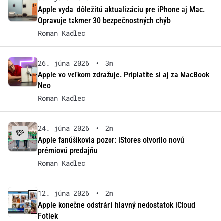
Apple vydal dôležitú aktualizáciu pre iPhone aj Mac.
Opravuje takmer 30 bezpečnostných chýb
Roman Kadlec
26. júna 2026
•
3m
Apple vo veľkom zdražuje. Priplatíte si aj za MacBook
Neo
Roman Kadlec
24. júna 2026
•
2m
Apple fanúšikovia pozor: iStores otvorilo novú
prémiovú predajňu
Roman Kadlec
12. júna 2026
•
2m
Apple konečne odstráni hlavný nedostatok iCloud
Fotiek