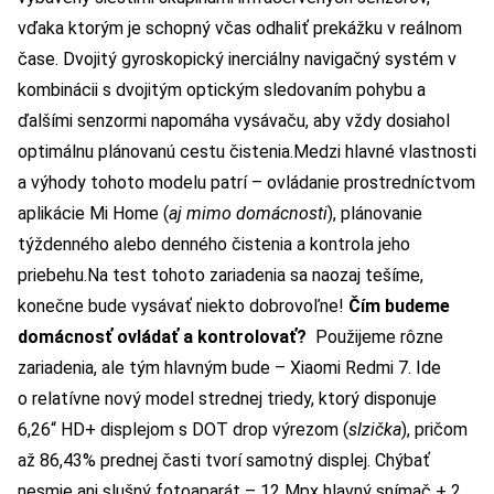
vďaka ktorým je schopný včas odhaliť prekážku v reálnom
čase. Dvojitý gyroskopický inerciálny navigačný systém v
kombinácii s dvojitým optickým sledovaním pohybu a
ďalšími senzormi napomáha vysávaču, aby vždy dosiahol
optimálnu plánovanú cestu čistenia.Medzi hlavné vlastnosti
a výhody tohoto modelu patrí – ovládanie prostredníctvom
aplikácie Mi Home (
aj mimo domácnosti
), plánovanie
týždenného alebo denného čistenia a kontrola jeho
priebehu.Na test tohoto zariadenia sa naozaj tešíme,
konečne bude vysávať niekto dobrovoľne!
Čím budeme
domácnosť ovládať a kontrolovať?
Použijeme rôzne
zariadenia, ale tým hlavným bude –
Xiaomi Redmi 7
. Ide
o relatívne nový model strednej triedy, ktorý disponuje
6,26“ HD+ displejom s DOT drop výrezom (
slzička
), pričom
až 86,43% prednej časti tvorí samotný displej. Chýbať
nesmie ani slušný fotoaparát – 12 Mpx hlavný snímač + 2