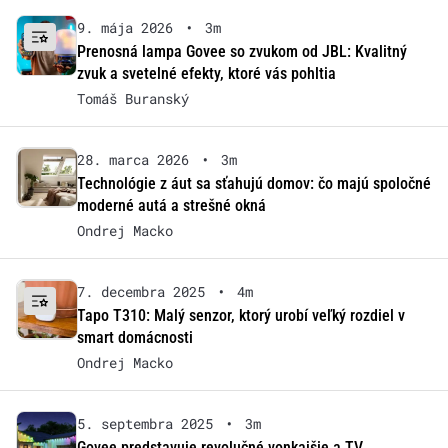
9. mája 2026
•
3m
Prenosná lampa Govee so zvukom od JBL: Kvalitný
zvuk a svetelné efekty, ktoré vás pohltia
Tomáš Buranský
28. marca 2026
•
3m
Technológie z áut sa sťahujú domov: čo majú spoločné
moderné autá a strešné okná
Ondrej Macko
7. decembra 2025
•
4m
Tapo T310: Malý senzor, ktorý urobí veľký rozdiel v
smart domácnosti
Ondrej Macko
5. septembra 2025
•
3m
Govee predstavuje revolučné vonkajšie a TV