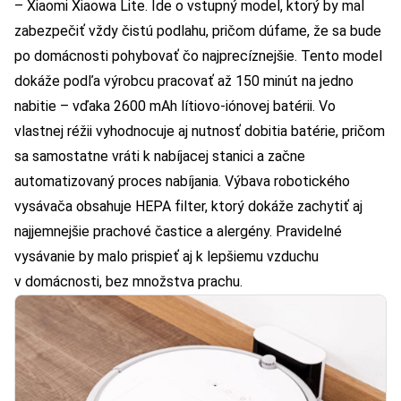
–
Xiaomi Xiaowa Lite
. Ide o vstupný model, ktorý by mal
zabezpečiť vždy čistú podlahu, pričom dúfame, že sa bude
po domácnosti pohybovať čo najprecíznejšie. Tento model
dokáže podľa výrobcu pracovať až 150 minút na jedno
nabitie – vďaka 2600 mAh lítiovo-iónovej batérii. Vo
vlastnej réžii vyhodnocuje aj nutnosť dobitia batérie, pričom
sa samostatne vráti k nabíjacej stanici a začne
automatizovaný proces nabíjania. Výbava robotického
vysávača obsahuje HEPA filter, ktorý dokáže zachytiť aj
najjemnejšie prachové častice a alergény. Pravidelné
vysávanie by malo prispieť aj k lepšiemu vzduchu
v domácnosti, bez množstva prachu.