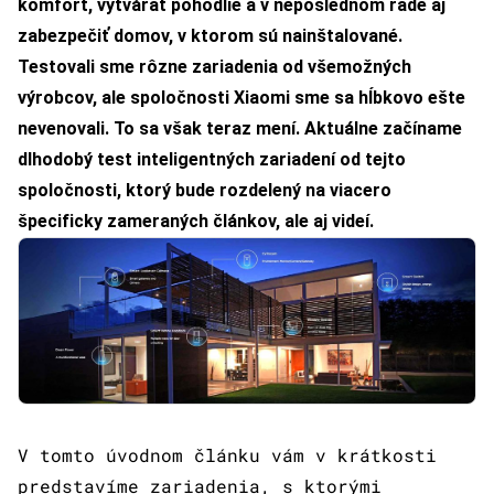
komfort, vytvárať pohodlie a v neposlednom rade aj
zabezpečiť domov, v ktorom sú nainštalované.
Testovali sme rôzne zariadenia od všemožných
výrobcov, ale spoločnosti Xiaomi sme sa hĺbkovo ešte
nevenovali. To sa však teraz mení. Aktuálne začíname
dlhodobý test inteligentných zariadení od tejto
spoločnosti, ktorý bude rozdelený na viacero
špecificky zameraných článkov, ale aj videí.
V tomto úvodnom článku vám v krátkosti
predstavíme zariadenia, s ktorými