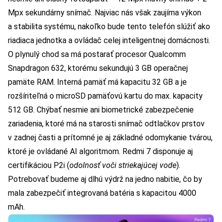
Mpx sekundárny snímač. Najviac nás však zaujíma výkon
a stabilita systému, nakoľko bude tento telefón slúžiť ako
riadiaca jednotka a ovládač celej inteligentnej domácnosti.
O plynulý chod sa má postarať procesor Qualcomm
Snapdragon 632, ktorému sekundujú 3 GB operačnej
pamäte RAM. Interná pamäť má kapacitu 32 GB a je
rozšíriteľná o microSD pamäťovú kartu do max. kapacity
512 GB. Chýbať nesmie ani biometrické zabezpečenie
zariadenia, ktoré má na starosti snímač odtlačkov prstov
v zadnej časti a prítomné je aj základné odomykanie tvárou,
ktoré je ovládané AI algoritmom. Redmi 7 disponuje aj
certifikáciou P2i (
odolnosť voči striekajúcej vode
).
Potrebovať budeme aj dlhú výdrž na jedno nabitie, čo by
mala zabezpečiť integrovaná batéria s kapacitou 4000
mAh.