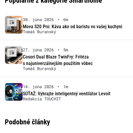
Populárne z kategórie Smarthome
30. júna 2026
•
6m
Mova S20 Pro: Káva ako od baristu vo vašej kuchyni
Tomáš Buranský
27. júna 2026
•
5m
Cosori Dual Blaze TwinFry: Fritéza
s najuniverzálnejším použitím vôbec
Tomáš Buranský
14. júna 2026
•
1m
SÚŤAŽ: Vyhrajte inteligentný ventilátor Levoit
Redakcia TOUCHIT
Podobné články