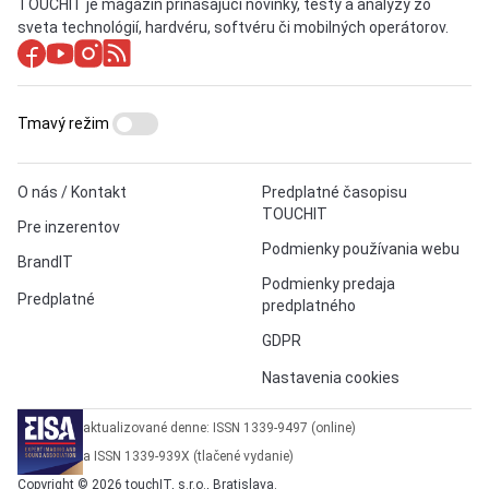
TOUCHIT je magazín prinášajúci novinky, testy a analýzy zo
sveta technológií, hardvéru, softvéru či mobilných operátorov.
Tmavý režim
O nás / Kontakt
Predplatné časopisu
TOUCHIT
Pre inzerentov
Podmienky používania webu
BrandIT
Podmienky predaja
Predplatné
predplatného
GDPR
Nastavenia cookies
aktualizované denne: ISSN 1339-9497 (online)
a ISSN 1339-939X (tlačené vydanie)
Copyright © 2026 touchIT, s.r.o., Bratislava.