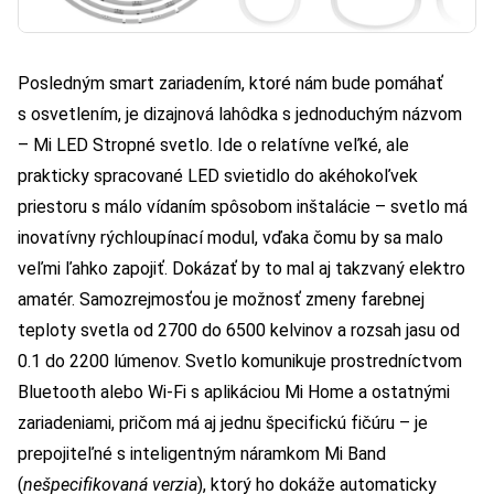
Posledným smart zariadením, ktoré nám bude pomáhať
s osvetlením, je dizajnová lahôdka s jednoduchým názvom
–
Mi LED Stropné svetlo
. Ide o relatívne veľké, ale
prakticky spracované LED svietidlo do akéhokoľvek
priestoru s málo vídaním spôsobom inštalácie – svetlo má
inovatívny rýchloupínací modul, vďaka čomu by sa malo
veľmi ľahko zapojiť. Dokázať by to mal aj takzvaný elektro
amatér. Samozrejmosťou je možnosť zmeny farebnej
teploty svetla od 2700 do 6500 kelvinov a rozsah jasu od
0.1 do 2200 lúmenov. Svetlo komunikuje prostredníctvom
Bluetooth alebo Wi-Fi s aplikáciou Mi Home a ostatnými
zariadeniami, pričom má aj jednu špecifickú fičúru – je
prepojiteľné s inteligentným náramkom Mi Band
(
nešpecifikovaná verzia
), ktorý ho dokáže automaticky