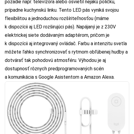
pozadie napr. televízora alebo osvietil nejakú poličku,
prípadne kuchynskú linku. Tento LED pás vyniká svojou
flexibilitou a jednoduchou rozšíriteľnosťou (
máme
k dispozícii aj LED rozširujúci pás
). Napájaný je z 230V
elektrickej siete dodávaným adaptérom, pričom je
k dispozícii aj integrovaný ovládač. Farbu a intenzitu svetla
môžete ľahko synchronizovať s rytmom obľúbenej hudby a
dotvárať tak pohodovú atmosféru. Výhodou je aj
dostupnosť rôznych predprogramovaných scén
a komunikácia s Google Asistentom a Amazon Alexa.