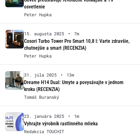
osvetlenie
Peter Hupka
15. augusta 2025
•
7m
Cosori Turbo Tower Pro Smart 10,8 l: Varte zdravšie,
chutnejšie a smart (RECENZIA)
Peter Hupka
31. júla 2025
•
13m
Dreame H14 Dual: Umyte a povysávajte v jednom
kroku (RECENZIA)
Tomáš Buranský
23. januára 2025
•
1m
Vyhrajte výrobník rastlinného mlieka
Redakcia TOUCHIT