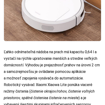
Ľahko odnímateľná nádoba na prach má kapacitu 0,64 l a
vystačí na rýchle upratovanie menších a stredne veľkých
domácností. Výhodou je prejazdnosť prahov na úrovni 2 cm
a samozrejmosťou je ovládanie pomocou aplikácie
a možnosť zapojenia vysávača do automatizácie.
Robotický vysávač Xiaomi Xiaowa Lite ponúka viaceré
režimy čistenia (
čistenie okrajov/rohov
, čistenie voľných
priestorov, spätné čisteniea čistenie na mieste
) a je
vybavený šiestimi skupinami infračervených senzorov,