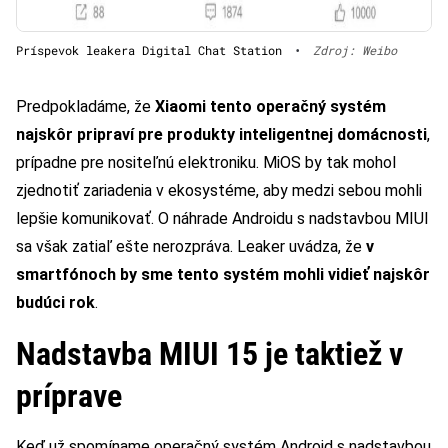
Príspevok leakera Digital Chat Station
•
Zdroj: Weibo
Predpokladáme, že
Xiaomi tento operačný systém
najskôr pripraví pre produkty inteligentnej domácnosti
,
prípadne pre nositeľnú elektroniku. MiOS by tak mohol
zjednotiť zariadenia v ekosystéme, aby medzi sebou mohli
lepšie komunikovať. O náhrade Androidu s nadstavbou MIUI
sa však zatiaľ ešte nerozpráva. Leaker uvádza, že
v
smartfónoch by sme tento systém mohli vidieť najskôr
budúci rok
.
Nadstavba MIUI 15 je taktiež v
príprave
Keď už spomíname operačný systém Android s nadstavbou