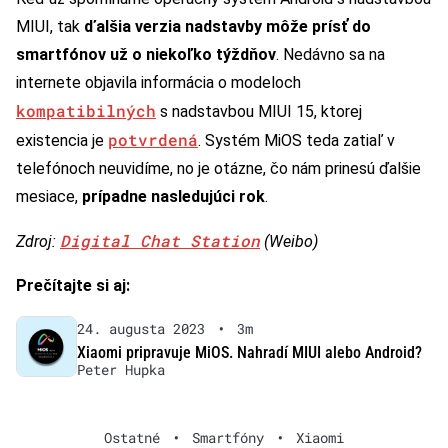
MIUI, tak
ďalšia verzia nadstavby môže prísť do
smartfónov už o niekoľko týždňov
. Nedávno sa na
internete objavila informácia o modeloch
kompatibilných
s nadstavbou MIUI 15, ktorej
potvrdená
existencia je
. Systém MiOS teda zatiaľ v
telefónoch neuvidíme, no je otázne, čo nám prinesú ďalšie
mesiace,
prípadne nasledujúci rok
.
Digital Chat Station
Zdroj:
(Weibo)
Prečítajte si aj:
24. augusta 2023
•
3m
Xiaomi pripravuje MiOS. Nahradí MIUI alebo Android?
Peter Hupka
Ostatné
•
Smartfóny
•
Xiaomi