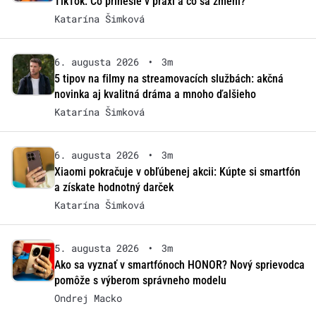
TikTok: Čo prinesie v praxi a čo sa zmení?
Katarína Šimková
6. augusta 2026
•
3m
5 tipov na filmy na streamovacích službách: akčná
novinka aj kvalitná dráma a mnoho ďalšieho
Katarína Šimková
6. augusta 2026
•
3m
Xiaomi pokračuje v obľúbenej akcii: Kúpte si smartfón
a získate hodnotný darček
Katarína Šimková
5. augusta 2026
•
3m
Ako sa vyznať v smartfónoch HONOR? Nový sprievodca
pomôže s výberom správneho modelu
Ondrej Macko