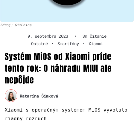
Zdroj: GizChina
9. septembra 2023
•
3m čítanie
Ostatné
•
Smartfóny
•
Xiaomi
Systém MiOS od Xiaomi príde
tento rok: O náhradu MIUI ale
nepôjde
Katarína Šimková
Xiaomi s operačným systémom MiOS vyvolalo
riadny rozruch.