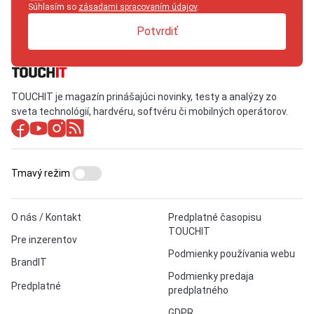
Súhlasím so
zásadami spracovaním údajov
.
Potvrdiť
TOUCHIT je magazín prinášajúci novinky, testy a analýzy zo
sveta technológií, hardvéru, softvéru či mobilných operátorov.
Tmavý režim
O nás / Kontakt
Predplatné časopisu
TOUCHIT
Pre inzerentov
Podmienky používania webu
BrandIT
Podmienky predaja
Predplatné
predplatného
GDPR