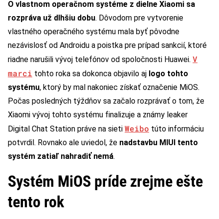
O vlastnom operačnom systéme z dielne Xiaomi sa
rozpráva už dlhšiu dobu
. Dôvodom pre vytvorenie
vlastného operačného systému mala byť pôvodne
nezávislosť od Androidu a poistka pre prípad sankcií, ktoré
V
riadne narušili vývoj telefónov od spoločnosti Huawei.
marci
tohto roka sa dokonca objavilo aj
logo tohto
systému
, ktorý by mal nakoniec získať označenie MiOS.
Počas posledných týždňov sa začalo rozprávať o tom, že
Xiaomi vývoj tohto systému finalizuje a známy leaker
Weibo
Digital Chat Station práve na sieti
túto informáciu
potvrdil. Rovnako ale uviedol, že
nadstavbu MIUI tento
systém zatiaľ nahradiť nemá
.
Systém MiOS príde zrejme ešte
tento rok