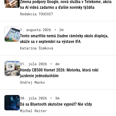
Zmena podpory Google, nová služba v Telekome, akcia
na AI videá zadarmo a ďalšie novinky týždňa
Redakcia TOUCHIT
1. augusta 2026
•
2m
Tento smartfón nemá žiadne rámčeky okolo displeja,
ukáže sa v septembri na výstave IFA
Katarína Šimková
31. júla 2026
•
4m
Honda CB500 Hornet 2026: Motorka, ktorá robí
jazdenie jednoduchším
Ondrej Macko
30. júla 2026
•
3m
Dá sa Bluetooth skutočne vypnúť? Nie vždy
Michal Reiter