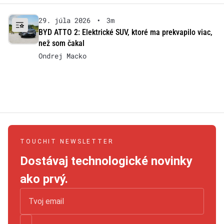
29. júla 2026
•
3m
BYD ATTO 2: Elektrické SUV, ktoré ma prekvapilo viac,
než som čakal
Ondrej Macko
TOUCHIT NEWSLETTER
Dostávaj technologické novinky
ako prvý.