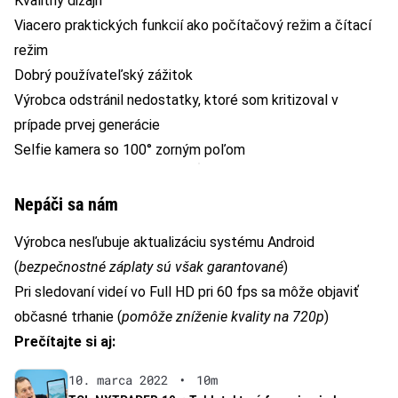
Kvalitný dizajn
Viacero praktických funkcií ako počítačový režim a čítací
režim
Dobrý používateľský zážitok
Výrobca odstránil nedostatky, ktoré som kritizoval v
prípade prvej generácie
Selfie kamera so 100° zorným poľom
Nepáči sa nám
Výrobca nesľubuje aktualizáciu systému Android
(
bezpečnostné záplaty sú však garantované
)
Pri sledovaní videí vo Full HD pri 60 fps sa môže objaviť
občasné trhanie (
pomôže zníženie kvality na 720p
)
Prečítajte si aj:
10. marca 2022
•
10m