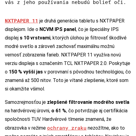
vás z jeho používania nebudú bolieť oči.
NXTPAPER 11
je druhá generácia tabletu s NXTPAPER
displejom. Ide o
NCVM IPS panel
, čo je špeciálny IPS
displej
s 10 vrstvami
, ktorých úlohou je filtrovať škodlivé
modré svetlo a zároveň zachovať maximálnu možnú
vernosť zobrazenia farieb. NXTPAPER 11 využíva novú
verziu displeja s označením TCL NXTPAPER 2.0. Poskytuje
o
150 % vyšší jas
v porovnaní s pôvodnou technológiou, čo
znamená až 500 nitov. Toto je vítané zlepšenie, ktoré som
si okamžite všimol.
Samozrejmosťou je
zlepšené filtrovanie modrého svetla
na hardvérovej úrovni,
o 61 %
, čo potvrdzuje aj certifikácia
spoločnosti TUV. Hardvérové tlmenie znamená, že
ochrany zraku
obrazovka v režime
nezožltne, ako to