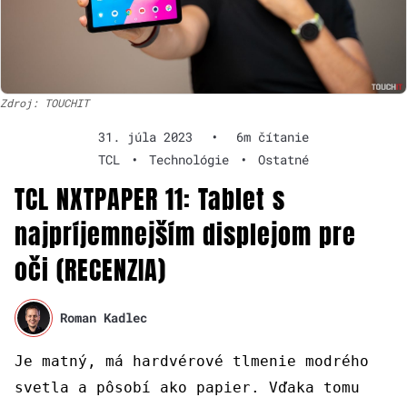
Zdroj: TOUCHIT
31. júla 2023
•
6m čítanie
TCL
•
Technológie
•
Ostatné
TCL NXTPAPER 11: Tablet s
najpríjemnejším displejom pre
oči (RECENZIA)
Roman Kadlec
Je matný, má hardvérové tlmenie modrého
svetla a pôsobí ako papier. Vďaka tomu