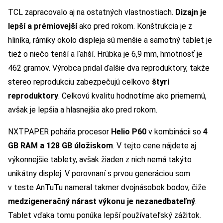
TCL zapracovalo aj na ostatných vlastnostiach.
Dizajn je
lepší a prémiovejší
ako pred rokom. Konštrukcia je z
hliníka, rámiky okolo displeja sú menšie a samotný tablet je
tiež o niečo tenší a ľahší. Hrúbka je 6,9 mm, hmotnosť je
462 gramov. Výrobca pridal ďalšie dva reproduktory, takže
stereo reprodukciu zabezpečujú celkovo
štyri
reproduktory
. Celkovú kvalitu hodnotíme ako priemernú,
avšak je lepšia a hlasnejšia ako pred rokom.
NXTPAPER poháňa procesor
Helio P60
v kombinácii so
4
GB RAM a 128 GB úložiskom
. V tejto cene nájdete aj
výkonnejšie tablety, avšak žiaden z nich nemá takýto
unikátny displej. V porovnaní s prvou generáciou som
v teste AnTuTu nameral takmer dvojnásobok bodov, čiže
medzigeneračný nárast výkonu je nezanedbateľný
.
Tablet vďaka tomu ponúka lepší používateľský zážitok.