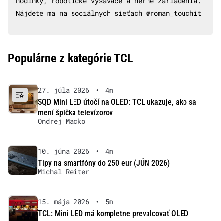
hodinky, robotické vysávače a herné zariadenia.
Nájdete ma na sociálnych sieťach @roman_touchit
Populárne z kategórie TCL
27. júla 2026
•
4m
SQD Mini LED útočí na OLED: TCL ukazuje, ako sa
mení špička televízorov
Ondrej Macko
10. júna 2026
•
4m
Tipy na smartfóny do 250 eur (JÚN 2026)
Michal Reiter
15. mája 2026
•
5m
TCL: Mini LED má kompletne prevalcovať OLED