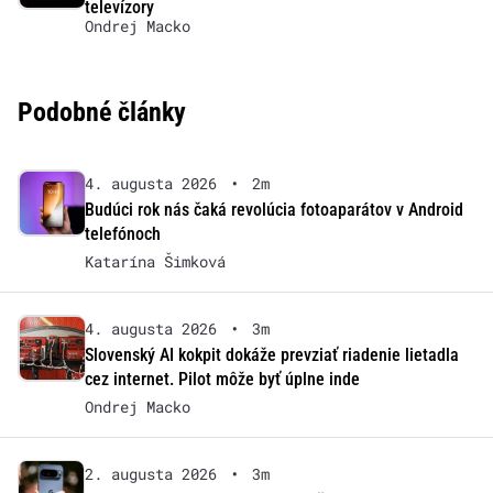
televízory
Ondrej Macko
Podobné články
4. augusta 2026
•
2m
Budúci rok nás čaká revolúcia fotoaparátov v Android
telefónoch
Katarína Šimková
4. augusta 2026
•
3m
Slovenský AI kokpit dokáže prevziať riadenie lietadla
cez internet. Pilot môže byť úplne inde
Ondrej Macko
2. augusta 2026
•
3m