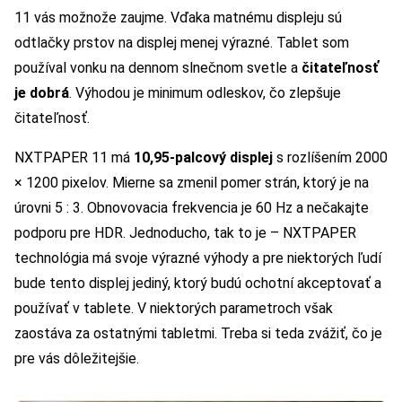
11 vás možnože zaujme. Vďaka matnému displeju sú
odtlačky prstov na displej menej výrazné. Tablet som
používal vonku na dennom slnečnom svetle a
čitateľnosť
je dobrá
. Výhodou je minimum odleskov, čo zlepšuje
čitateľnosť.
NXTPAPER 11 má
10,95-palcový displej
s rozlíšením 2000
× 1200 pixelov. Mierne sa zmenil pomer strán, ktorý je na
úrovni 5 : 3. Obnovovacia frekvencia je 60 Hz a nečakajte
podporu pre HDR. Jednoducho, tak to je – NXTPAPER
technológia má svoje výrazné výhody a pre niektorých ľudí
bude tento displej jediný, ktorý budú ochotní akceptovať a
používať v tablete. V niektorých parametroch však
zaostáva za ostatnými tabletmi. Treba si teda zvážiť, čo je
pre vás dôležitejšie.