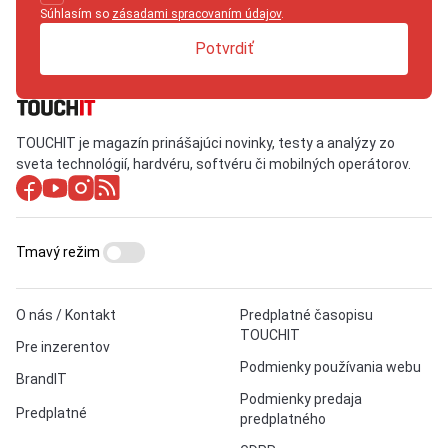
Súhlasím so
zásadami spracovaním údajov
.
Potvrdiť
TOUCHIT je magazín prinášajúci novinky, testy a analýzy zo
sveta technológií, hardvéru, softvéru či mobilných operátorov.
Tmavý režim
O nás / Kontakt
Predplatné časopisu
TOUCHIT
Pre inzerentov
Podmienky používania webu
BrandIT
Podmienky predaja
Predplatné
predplatného