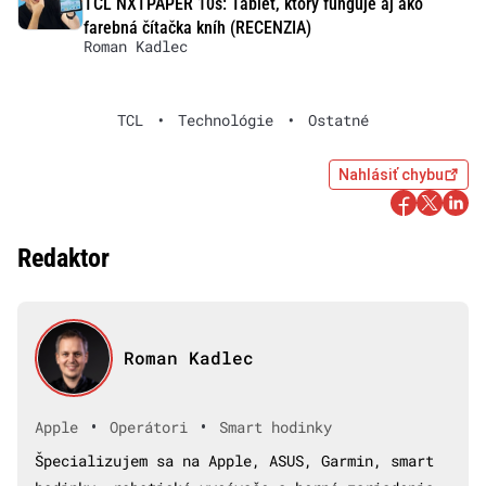
TCL NXTPAPER 10s: Tablet, ktorý funguje aj ako
farebná čítačka kníh (RECENZIA)
Roman Kadlec
TCL
•
Technológie
•
Ostatné
Nahlásiť chybu
Redaktor
Roman Kadlec
•
•
Apple
Operátori
Smart hodinky
Špecializujem sa na Apple, ASUS, Garmin, smart