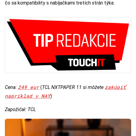
čo sa kompatibility s nabíjačkami tretích strán týka.
249 eur
zakúpiť
Cena:
(
TCL NXTPAPER 11 si môžete
napríklad v NAY
)
Zapožičal: TCL