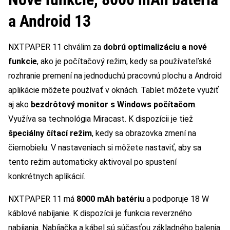
a Android 13
NXTPAPER 11 chválim za
dobrú optimalizáciu a nové
funkcie
, ako je počítačový režim, kedy sa používateľské
rozhranie premení na jednoduchú pracovnú plochu a Android
aplikácie môžete používať v oknách. Tablet môžete využiť
aj ako
bezdrôtový monitor s Windows počítačom
.
Využíva sa technológia Miracast. K dispozícii je tiež
špeciálny čítací režim
, kedy sa obrazovka zmení na
čiernobielu. V nastaveniach si môžete nastaviť, aby sa
tento režim automaticky aktivoval po spustení
konkrétnych aplikácií.
NXTPAPER 11 má
8000 mAh batériu
a podporuje 18 W
káblové nabíjanie. K dispozícii je funkcia reverzného
nabíjania. Nabíjačka a kábel sú súčasťou základného balenia.