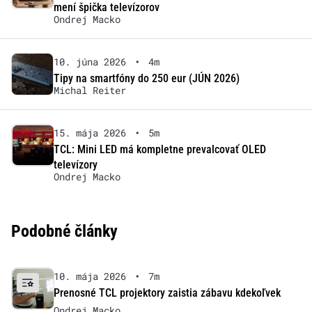
mení špička televízorov
Ondrej Macko
10. júna 2026
•
4m
Tipy na smartfóny do 250 eur (JÚN 2026)
Michal Reiter
15. mája 2026
•
5m
TCL: Mini LED má kompletne prevalcovať OLED
televízory
Ondrej Macko
Podobné články
10. mája 2026
•
7m
Prenosné TCL projektory zaistia zábavu kdekoľvek
Ondrej Macko