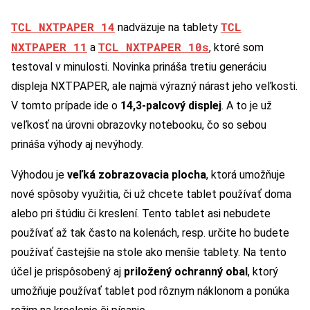
TCL NXTPAPER 14
TCL
nadväzuje na tablety
NXTPAPER 11
TCL NXTPAPER 10s
a
, ktoré som
testoval v minulosti. Novinka prináša tretiu generáciu
displeja NXTPAPER, ale najmä výrazný nárast jeho veľkosti.
V tomto prípade ide o
14,3-palcový displej
. A to je už
veľkosť na úrovni obrazovky notebooku, čo so sebou
prináša výhody aj nevýhody.
Výhodou je
veľká zobrazovacia plocha
, ktorá umožňuje
nové spôsoby využitia, či už chcete tablet používať doma
alebo pri štúdiu či kreslení. Tento tablet asi nebudete
používať až tak často na kolenách, resp. určite ho budete
používať častejšie na stole ako menšie tablety. Na tento
účel je prispôsobený aj
priložený ochranný obal
, ktorý
umožňuje používať tablet pod rôznym náklonom a ponúka