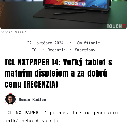
Zdroj: TOUCHIT
22. októbra 2024
•
8m čítanie
TCL
•
Recenzie
•
Smartfóny
TCL NXTPAPER 14: Veľký tablet s
matným displejom a za dobrú
cenu (RECENZIA)
Roman Kadlec
TCL NXTPAPER 14 prináša tretiu generáciu
unikátneho displeja.