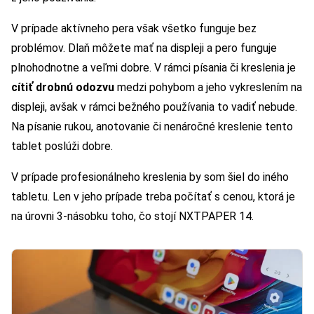
V prípade aktívneho pera však všetko funguje bez
problémov. Dlaň môžete mať na displeji a pero funguje
plnohodnotne a veľmi dobre. V rámci písania či kreslenia je
cítiť drobnú odozvu
medzi pohybom a jeho vykreslením na
displeji, avšak v rámci bežného používania to vadiť nebude.
Na písanie rukou, anotovanie či nenáročné kreslenie tento
tablet poslúži dobre.
V prípade profesionálneho kreslenia by som šiel do iného
tabletu. Len v jeho prípade treba počítať s cenou, ktorá je
na úrovni 3-násobku toho, čo stojí NXTPAPER 14.