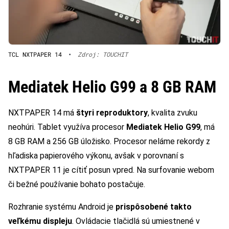
TCL NXTPAPER 14
•
Zdroj: TOUCHIT
Mediatek Helio G99 a 8 GB RAM
NXTPAPER 14 má
štyri reproduktory
, kvalita zvuku
neohúri. Tablet využíva procesor
Mediatek Helio G99
, má
8 GB RAM a 256 GB úložisko. Procesor neláme rekordy z
hľadiska papierového výkonu, avšak v porovnaní s
NXTPAPER 11 je cítiť posun vpred. Na surfovanie webom
či bežné používanie bohato postačuje.
Rozhranie systému Android je
prispôsobené takto
veľkému displeju
. Ovládacie tlačidlá sú umiestnené v