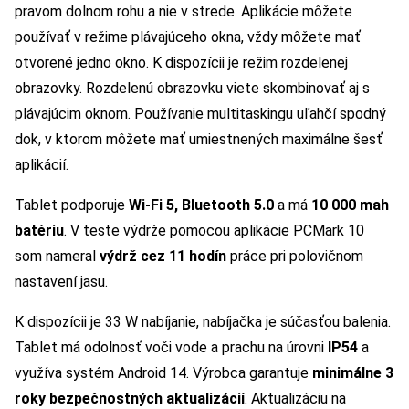
pravom dolnom rohu a nie v strede. Aplikácie môžete
používať v režime plávajúceho okna, vždy môžete mať
otvorené jedno okno. K dispozícii je režim rozdelenej
obrazovky. Rozdelenú obrazovku viete skombinovať aj s
plávajúcim oknom. Používanie multitaskingu uľahčí spodný
dok, v ktorom môžete mať umiestnených maximálne šesť
aplikácií.
Tablet podporuje
Wi-Fi 5, Bluetooth 5.0
a má
10 000 mah
batériu
. V teste výdrže pomocou aplikácie PCMark 10
som nameral
výdrž cez 11 hodín
práce pri polovičnom
nastavení jasu.
K dispozícii je 33 W nabíjanie, nabíjačka je súčasťou balenia.
Tablet má odolnosť voči vode a prachu na úrovni
IP54
a
využíva systém Android 14. Výrobca garantuje
minimálne 3
roky bezpečnostných aktualizácií
. Aktualizáciu na