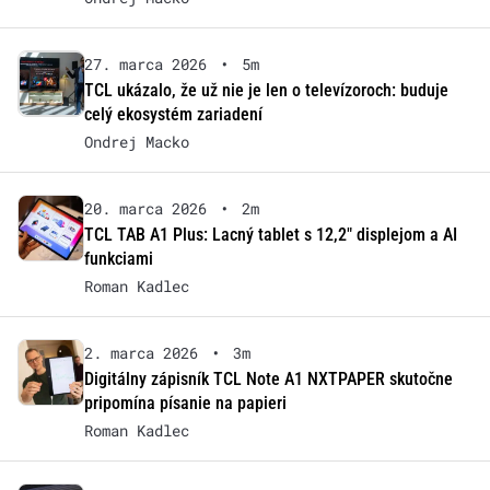
27. marca 2026
•
5m
TCL ukázalo, že už nie je len o televízoroch: buduje
celý ekosystém zariadení
Ondrej Macko
20. marca 2026
•
2m
TCL TAB A1 Plus: Lacný tablet s 12,2″ displejom a AI
funkciami
Roman Kadlec
2. marca 2026
•
3m
Digitálny zápisník TCL Note A1 NXTPAPER skutočne
pripomína písanie na papieri
Roman Kadlec