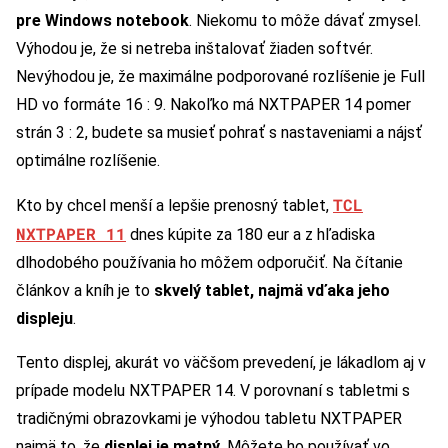
pre Windows notebook
. Niekomu to môže dávať zmysel.
Výhodou je, že si netreba inštalovať žiaden softvér.
Nevýhodou je, že maximálne podporované rozlíšenie je Full
HD vo formáte 16 : 9. Nakoľko má NXTPAPER 14 pomer
strán 3 : 2, budete sa musieť pohrať s nastaveniami a nájsť
optimálne rozlíšenie.
TCL
Kto by chcel menší a lepšie prenosný tablet,
NXTPAPER 11
dnes kúpite za 180 eur a z hľadiska
dlhodobého používania ho môžem odporučiť. Na čítanie
článkov a kníh je to
skvelý tablet, najmä vďaka jeho
displeju
.
Tento displej, akurát vo väčšom prevedení, je lákadlom aj v
prípade modelu NXTPAPER 14. V porovnaní s tabletmi s
tradičnými obrazovkami je výhodou tabletu NXTPAPER
najmä to, že
displej je matný
. Môžete ho používať vo