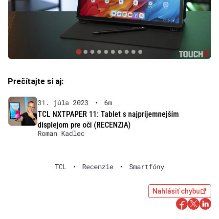
Prečítajte si aj:
31. júla 2023
•
6m
TCL NXTPAPER 11: Tablet s najpríjemnejším
displejom pre oči (RECENZIA)
Roman Kadlec
TCL
•
Recenzie
•
Smartfóny
Nahlásiť chybu