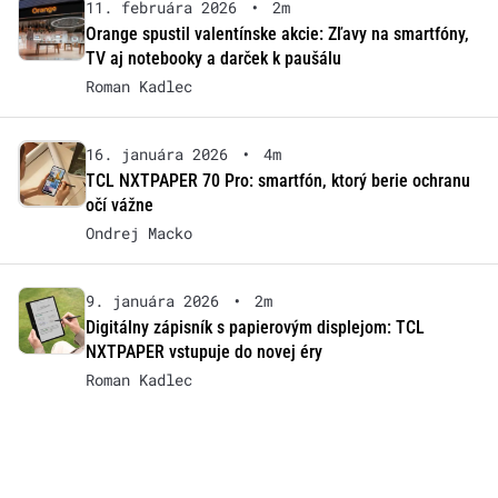
11. februára 2026
•
2m
Orange spustil valentínske akcie: Zľavy na smartfóny,
TV aj notebooky a darček k paušálu
Roman Kadlec
16. januára 2026
•
4m
TCL NXTPAPER 70 Pro: smartfón, ktorý berie ochranu
očí vážne
Ondrej Macko
9. januára 2026
•
2m
Digitálny zápisník s papierovým displejom: TCL
NXTPAPER vstupuje do novej éry
Roman Kadlec