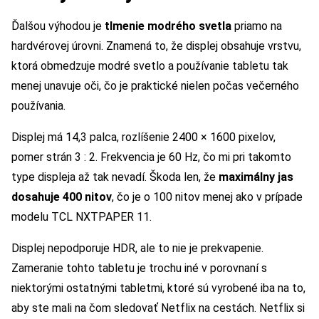
Ďalšou výhodou je
tlmenie modrého svetla
priamo na
hardvérovej úrovni. Znamená to, že displej obsahuje vrstvu,
ktorá obmedzuje modré svetlo a používanie tabletu tak
menej unavuje oči, čo je praktické nielen počas večerného
používania.
Displej má 14,3 palca, rozlíšenie 2400 × 1600 pixelov,
pomer strán 3 : 2. Frekvencia je 60 Hz, čo mi pri takomto
type displeja až tak nevadí. Škoda len, že
maximálny jas
dosahuje 400 nitov
, čo je o 100 nitov menej ako v prípade
modelu TCL NXTPAPER 11.
Displej nepodporuje HDR, ale to nie je prekvapenie.
Zameranie tohto tabletu je trochu iné v porovnaní s
niektorými ostatnými tabletmi, ktoré sú vyrobené iba na to,
aby ste mali na čom sledovať Netflix na cestách. Netflix si