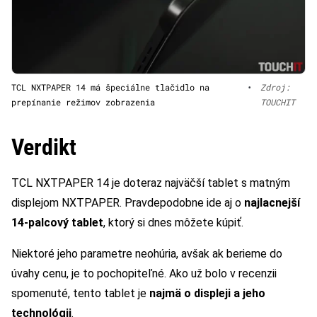
TCL NXTPAPER 14 má špeciálne tlačidlo na
•
Zdroj:
prepínanie režimov zobrazenia
TOUCHIT
Verdikt
TCL NXTPAPER 14 je doteraz najväčší tablet s matným
displejom NXTPAPER. Pravdepodobne ide aj o
najlacnejší
14-palcový tablet
, ktorý si dnes môžete kúpiť.
Niektoré jeho parametre neohúria, avšak ak berieme do
úvahy cenu, je to pochopiteľné. Ako už bolo v recenzii
spomenuté, tento tablet je
najmä o displeji a jeho
technológii
.