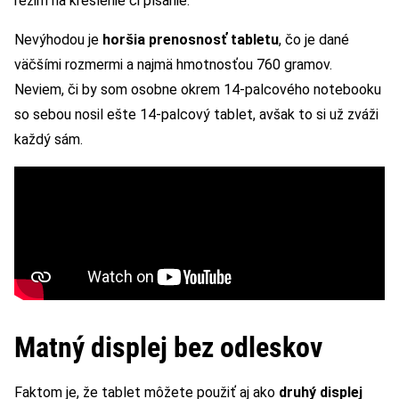
režim na kreslenie či písanie.
Nevýhodou je
horšia prenosnosť tabletu
, čo je dané
väčšími rozmermi a najmä hmotnosťou 760 gramov.
Neviem, či by som osobne okrem 14-palcového notebooku
so sebou nosil ešte 14-palcový tablet, avšak to si už zváži
každý sám.
Matný displej bez odleskov
Faktom je, že tablet môžete použiť aj ako
druhý displej