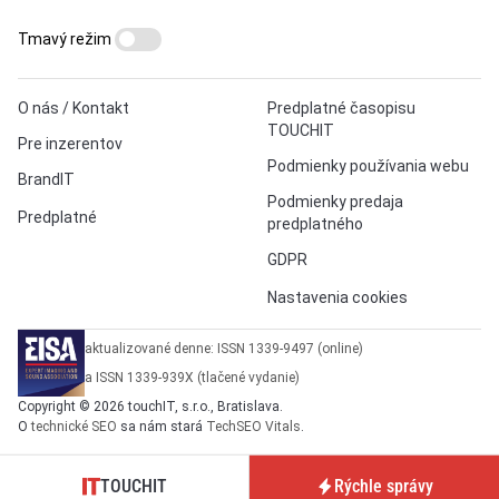
Tmavý režim
O nás / Kontakt
Predplatné časopisu
TOUCHIT
Pre inzerentov
Podmienky používania webu
BrandIT
Podmienky predaja
Predplatné
predplatného
GDPR
Nastavenia cookies
aktualizované denne: ISSN 1339-9497 (online)
a ISSN 1339-939X (tlačené vydanie)
Copyright © 2026 touchIT, s.r.o., Bratislava.
O
technické SEO
sa nám stará
TechSEO Vitals
.
TOUCHIT
Rýchle správy