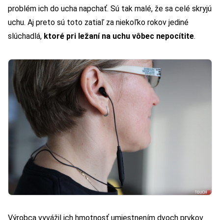
problém ich do ucha napchať. Sú tak malé, že sa celé skryjú
uchu. Aj preto sú toto zatiaľ za niekoľko rokov jediné
slúchadlá,
ktoré pri ležaní na uchu vôbec nepocítite
.
Výrobca vyvážil ich hmotnosť umiestnením dvoch prvkov