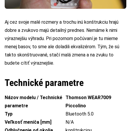
Aj cez svoje malé rozmery a trochu inú konštrukciu hrajú
dobre a zvukovo majú detailný prednes. Nemáme k nimi
výraznejšiu výhradu. Pri pozornom počúvaní je tu mierne
menej basov, to sme ale doladili ekvalizérom. Tým, že sú
takto skonštruované, stačí malá zmena a na zvuku to
budete cítiť výraznejšie.
Technické parametre
Názov modelu / Technické
Thomson WEAR7009
parametre
Piccolino
Typ
Bluetooth 5.0
Veľkosť meniča [mm]
N/A
Odhlučnenie od okolia
konštrukciou