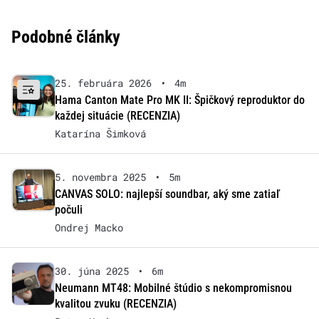
Podobné články
25. februára 2026
•
4m
Hama Canton Mate Pro MK II: Špičkový reproduktor do
každej situácie (RECENZIA)
Katarína Šimková
5. novembra 2025
•
5m
CANVAS SOLO: najlepší soundbar, aký sme zatiaľ
počuli
Ondrej Macko
30. júna 2025
•
6m
Neumann MT48: Mobilné štúdio s nekompromisnou
kvalitou zvuku (RECENZIA)