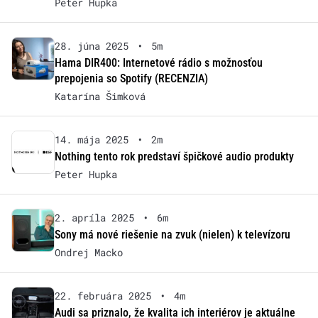
Peter Hupka
28. júna 2025
•
5m
Hama DIR400: Internetové rádio s možnosťou
prepojenia so Spotify (RECENZIA)
Katarína Šimková
14. mája 2025
•
2m
Nothing tento rok predstaví špičkové audio produkty
Peter Hupka
2. apríla 2025
•
6m
Sony má nové riešenie na zvuk (nielen) k televízoru
Ondrej Macko
22. februára 2025
•
4m
Audi sa priznalo, že kvalita ich interiérov je aktuálne