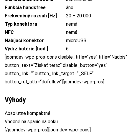
Funkcia handsfree
áno
Frekvenčný rozsah [Hz]
20 ÷ 20 000
Typ konektora
nemá
NFC
nemá
Nabíjací konektor
microUSB
Výdrž batérie [hod.]
6
[joomdev-wpc-pros-cons disable_title=“yes“ title=“Nadpis“
button_text=“Získať teraz“ disable_button=“yes“
button_link=““ button_link_target=“_SELF“
button_rel_attr=“dofollow“][joomdev-wpc-pros]
Výhody
Absolútne kompaktné
Vhodné na spanie na boku
[/joomdev-wpc-pros][joomdev-wpc-cons]