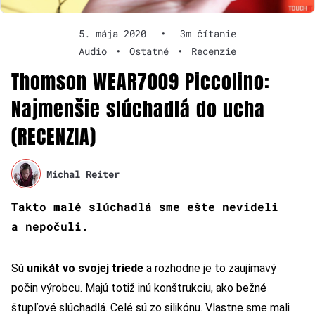
5. mája 2020
•
3m čítanie
Audio
•
Ostatné
•
Recenzie
Thomson WEAR7009 Piccolino:
Najmenšie slúchadlá do ucha
(RECENZIA)
Michal Reiter
Takto malé slúchadlá sme ešte nevideli
a nepočuli.
Sú
unikát vo svojej triede
a rozhodne je to zaujímavý
počin výrobcu. Majú totiž inú konštrukciu, ako bežné
štupľové slúchadlá. Celé sú zo silikónu. Vlastne sme mali