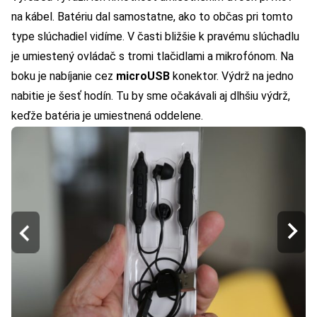
na kábel. Batériu dal samostatne, ako to občas pri tomto
type slúchadiel vidíme. V časti bližšie k pravému slúchadlu
je umiestený ovládač s tromi tlačidlami a mikrofónom. Na
boku je nabíjanie cez
microUSB
konektor. Výdrž na jedno
nabitie je šesť hodín. Tu by sme očakávali aj dlhšiu výdrž,
keďže batéria je umiestnená oddelene.