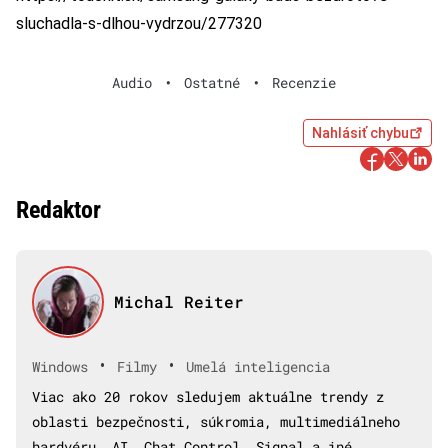
sluchadla-s-dlhou-vydrzou/277320
Audio
•
Ostatné
•
Recenzie
Nahlásiť chybu
Redaktor
Michal Reiter
•
•
Windows
Filmy
Umelá inteligencia
Viac ako 20 rokov sledujem aktuálne trendy z
oblasti bezpečnosti, súkromia, multimediálneho
hardvéru, AI, Chat Control, Signal a iné.