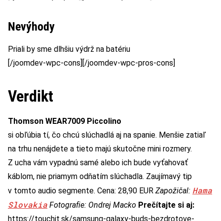
Nevýhody
Priali by sme dlhšiu výdrž na batériu
[/joomdev-wpc-cons][/joomdev-wpc-pros-cons]
Verdikt
Thomson WEAR7009 Piccolino
si obľúbia tí, čo chcú slúchadlá aj na spanie. Menšie zatiaľ
na trhu nenájdete a tieto majú skutočne mini rozmery.
Z ucha vám vypadnú samé alebo ich bude vyťahovať
káblom, nie priamym odňatím slúchadla. Zaujímavý tip
Hama
v tomto audio segmente. Cena: 28,90 EUR
Zapožičal:
Slovakia
Fotografie: Ondrej Macko
Prečítajte si aj:
https://touchit.sk/samsung-galaxy-buds-bezdrotove-