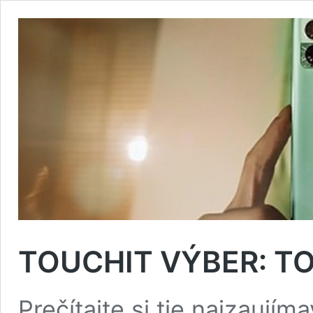
TOUCHIT VÝBER: TOP
Prečítajte si tie najzaujím