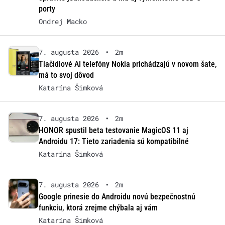
porty
Ondrej Macko
7. augusta 2026
•
2m
Tlačidlové AI telefóny Nokia prichádzajú v novom šate,
má to svoj dôvod
Katarína Šimková
7. augusta 2026
•
2m
HONOR spustil beta testovanie MagicOS 11 aj
Androidu 17: Tieto zariadenia sú kompatibilné
Katarína Šimková
7. augusta 2026
•
2m
Google prinesie do Androidu novú bezpečnostnú
funkciu, ktorá zrejme chýbala aj vám
Katarína Šimková