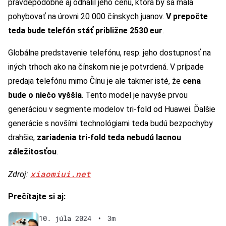
pravdepodobne aj odhalil jeho cenu, ktorá by sa mala
pohybovať na úrovni 20 000 čínskych juanov.
V prepočte
teda bude telefón stáť približne 2530 eur
.
Globálne predstavenie telefónu, resp. jeho dostupnosť na
iných trhoch ako na čínskom nie je potvrdená. V prípade
predaja telefónu mimo Čínu je ale takmer isté, že
cena
bude o niečo vyššia
. Tento model je navyše prvou
generáciou v segmente modelov tri-fold od Huawei. Ďalšie
generácie s novšími technológiami teda budú bezpochyby
drahšie,
zariadenia tri-fold teda nebudú lacnou
záležitosťou
.
xiaomiui.net
Zdroj:
Prečítajte si aj:
10. júla 2024
•
3m