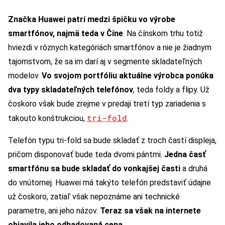
Značka Huawei patrí medzi špičku vo výrobe
smartfónov, najmä teda v Číne
. Na čínskom trhu totiž
hviezdi v rôznych kategóriách smartfónov a nie je žiadnym
tajomstvom, že sa im darí aj v segmente skladateľných
modelov.
Vo svojom portfóliu aktuálne výrobca ponúka
dva typy skladateľných telefónov
, teda foldy a flipy. Už
čoskoro však bude zrejme v predaji tretí typ zariadenia s
tri-fold
takouto konštrukciou,
.
Telefón typu tri-fold sa bude skladať z troch častí displeja,
pričom disponovať bude teda dvomi pántmi.
Jedna časť
smartfónu sa bude skladať do vonkajšej časti
a druhá
do vnútornej. Huawei má takýto telefón predstaviť údajne
už čoskoro, zatiaľ však nepoznáme ani technické
parametre, ani jeho názov.
Teraz sa však na internete
objavila jeho odhadovaná cena
.