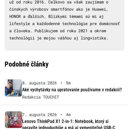
už od roku 2016. Celkovo sa však zaujímam o
čínskych výrobcov smartfónov ako je Huawei,
HONOR a ďalších. Blízkymi témami sú mi aj
lifestyle a každodenné technológie pre domácnosť
a človeka. Publikujem od roku 2021 a okrem
technológií je mojou vášňou aj lingvistika.
Podobné články
8. augusta 2026
•
5m
Aké vychytávky na upratovanie používame v redakcii?
Redakcia TOUCHIT
7. augusta 2026
•
4m
Lenovo ThinkPad X1 2-in-1: Notebook, ktorý si
opravíte jednoduchšie a má aj vymeniteľné USB-C