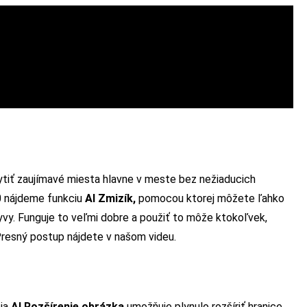
tiť zaujímavé miesta hlavne v meste bez nežiaducich
0 nájdeme funkciu
AI Zmizík,
pomocou ktorej môžete ľahko
yvy. Funguje to veľmi dobre a použiť to môže ktokoľvek,
Presný postup nájdete v našom videu.
i
cia
AI Rozšírenie obrázka
umožňuje plynulo rozšíriť hranice