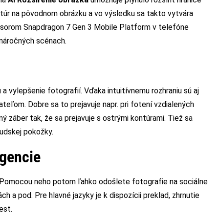
extúr na pôvodnom obrázku a vo výsledku sa takto vytvára
cesorom Snapdragon 7 Gen 3 Mobile Platform v telefóne
 náročných scénach.
a vylepšenie fotografií. Vďaka intuitívnemu rozhraniu sú aj
eľom. Dobre sa to prejavuje napr. pri fotení vzdialených
ý záber tak, že sa prejavuje s ostrými kontúrami. Tiež sa
ľudskej pokožky.
igencie
 Pomocou neho potom ľahko odošlete fotografie na sociálne
 a pod. Pre hlavné jazyky je k dispozícii preklad, zhrnutie
est.