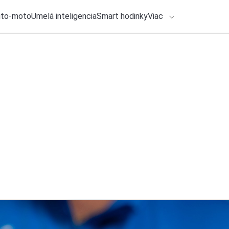
uto-moto
Umelá inteligencia
Smart hodinky
Viac
HLO BY VÁS ZAUJÍMAŤ
lačové správy
30. júla 2026
•
3m
ADÁVANIA
Nový Mercedes-Ben
hybrid. Ponúkne d
Zadajte frázu pre vyhľadanie
Ondrej Macko