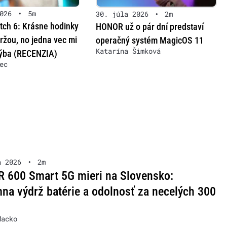
026
•
5m
30. júla 2026
•
2m
ch 6: Krásne hodinky
HONOR už o pár dní predstaví
ržou, no jedna vec mi
operačný systém MagicOS 11
Katarína Šimková
ýba (RECENZIA)
ec
a 2026
•
2m
 600 Smart 5G mieri na Slovensko:
na výdrž batérie a odolnosť za necelých 300
Macko