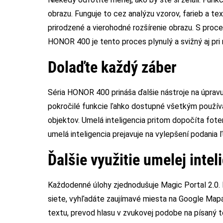
obrazu. Funguje to cez analýzu vzorov, farieb a t
prirodzené a vierohodné rozšírenie obrazu. S pro
HONOR 400 je tento proces plynulý a svižný aj pri
Dolaďte každý záber
Séria HONOR 400 prináša ďalšie nástroje na úpravu 
pokročilé funkcie ľahko dostupné všetkým používat
objektov. Umelá inteligencia pritom dopočíta foten
umelá inteligencia prejavuje na vylepšení podania 
Ďalšie využitie umelej intel
Každodenné úlohy zjednodušuje Magic Portal 2.0.
siete, vyhľadáte zaujímavé miesta na Google Mapách
textu, prevod hlasu v zvukovej podobe na písaný t