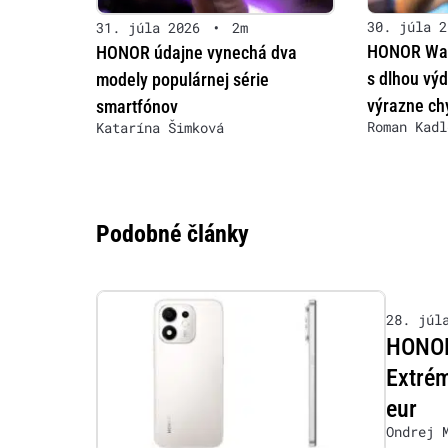
30. júla 2
31. júla 2026
•
2m
HONOR Wat
HONOR údajne vynechá dva
s dlhou výd
modely populárnej série
výrazne ch
smartfónov
Roman Kadl
Katarína Šimková
Podobné články
28. júl
HONOR
Extrém
eur
Ondrej 