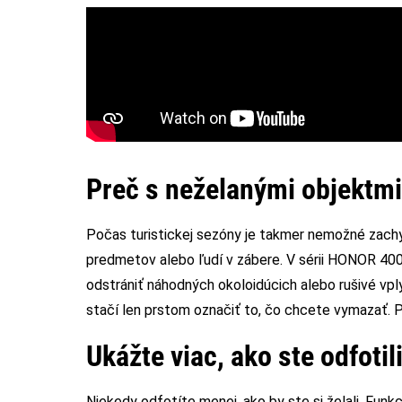
Preč s neželanými objektmi
Počas turistickej sezóny je takmer nemožné zachy
predmetov alebo ľudí v zábere. V sérii HONOR 40
odstrániť náhodných okoloidúcich alebo rušivé vpl
stačí len prstom označiť to, čo chcete vymazať. 
Ukážte viac, ako ste odfotil
Niekedy odfotíte menej, ako by ste si želali. Funk