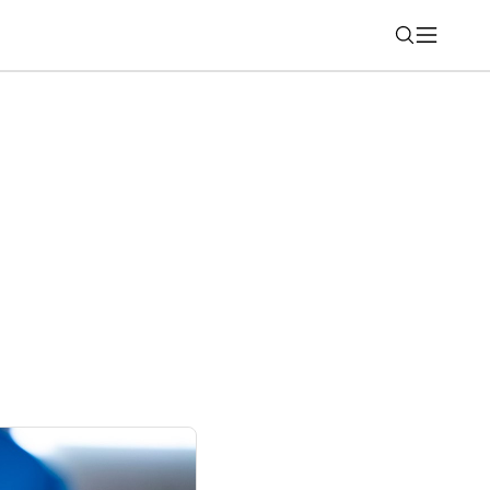
Nájsť
z GLA prichádza ako elektromobil aj
ojazd až 657 km