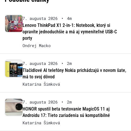
7. augusta 2026
•
4m
Lenovo ThinkPad X1 2-in-1: Notebook, ktorý si
opravíte jednoduchšie a má aj vymeniteľné USB-C
porty
Ondrej Macko
7. augusta 2026
•
2m
Tlačidlové AI telefóny Nokia prichádzajú v novom šate,
má to svoj dôvod
Katarína Šimková
7. augusta 2026
•
2m
HONOR spustil beta testovanie MagicOS 11 aj
Androidu 17: Tieto zariadenia sú kompatibilné
Katarína Šimková