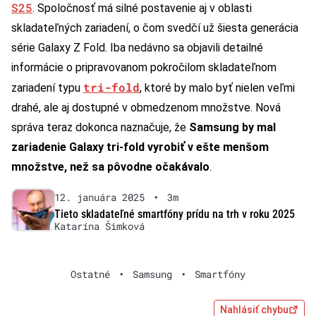
S25
. Spoločnosť má silné postavenie aj v oblasti
skladateľných zariadení, o čom svedčí už šiesta generácia
série Galaxy Z Fold. Iba nedávno sa objavili detailné
informácie o pripravovanom pokročilom skladateľnom
tri-fold
zariadení typu
, ktoré by malo byť nielen veľmi
drahé, ale aj dostupné v obmedzenom množstve. Nová
správa teraz dokonca naznačuje, že
Samsung by mal
zariadenie Galaxy tri-fold vyrobiť v ešte menšom
množstve, než sa pôvodne očakávalo
.
12. januára 2025
•
3m
Tieto skladateľné smartfóny prídu na trh v roku 2025
Katarína Šimková
Ostatné
•
Samsung
•
Smartfóny
Nahlásiť chybu