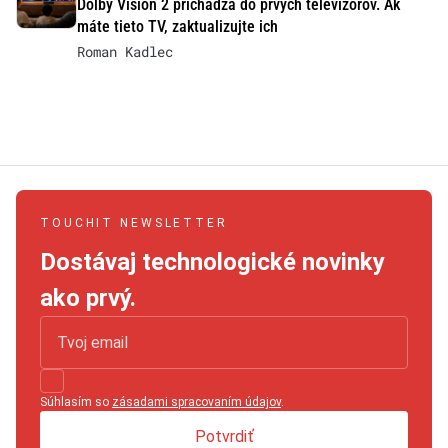
Dolby Vision 2 prichádza do prvých televízorov. Ak
máte tieto TV, zaktualizujte ich
Roman Kadlec
TOUCHIT NEWSLETTER
Dostávaj technologické novinky
ako prvý.
Súhlasím so
zásadami spracovaním údajov
.
Potvrdiť