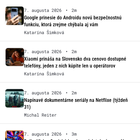
7. augusta 2026
•
2m
Google prinesie do Androidu novú bezpečnostnú
funkciu, ktorá zrejme chýbala aj vám
Katarína Šimková
7. augusta 2026
•
2m
Xiaomi prináša na Slovensko dva cenovo dostupné
telefóny, jeden z nich kúpite len u operátorov
Katarína Šimková
7. augusta 2026
•
2m
Napínavé dokumentárne seriály na Netflixe (týždeň
31)
Michal Reiter
7. augusta 2026
•
3m