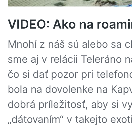
VIDEO: Ako na roami
Mnohí z náš sú alebo sa c
sme aj v relácii Teleráno 
čo si dať pozor pri telefo
bola na dovolenke na Kapv
dobrá príležitosť, aby si v
„dátovaním“ v takejto exo