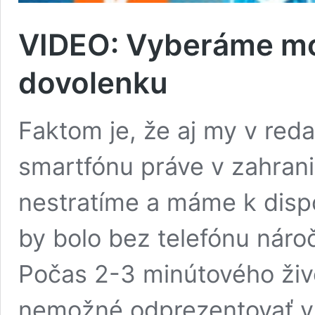
VIDEO: Vyberáme mob
dovolenku
Faktom je, že aj my v red
smartfónu práve v zahran
nestratíme a máme k dispo
by bolo bez telefónu nároč
Počas 2-3 minútového živ
nemožné odprezentovať vš