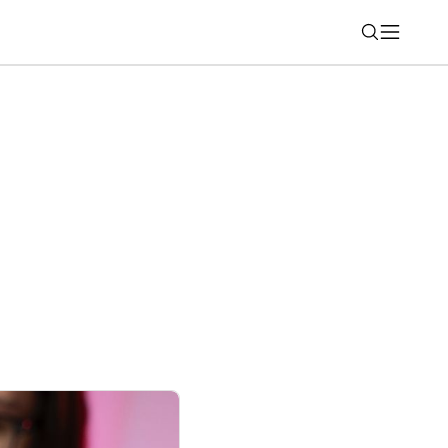
Nájsť
cným softvérom?