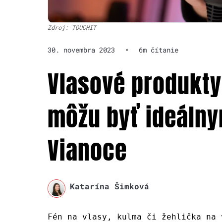
Zdroj: TOUCHIT
30. novembra 2023
•
6m čítanie
Vlasové produkty
môžu byť ideáln
Vianoce
Katarína Šimková
Fén na vlasy, kulma či žehlička na 