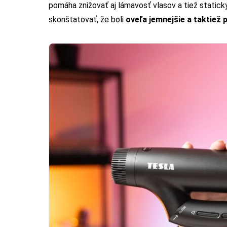
pomáha znižovať aj lámavosť vlasov a tiež static
skonštatovať, že boli
oveľa jemnejšie a taktiež 