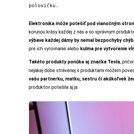
polovičku.
Elektronika môže potešiť pod vianočným strom
korunou krásy každej z nás a so správnym produkt
výbave každej dámy by nemal bezpochyby chýb
pre ich vyrovnanie alebo
kulma pre vytvorenie vĺ
Takéto produkty ponúka aj značka Tesla
, prič
nejakej dobe strávenej s produktami môžem pove
vašu partnerku, matku, sestru či akúkoľvek ž
produktov potešila aj ja.