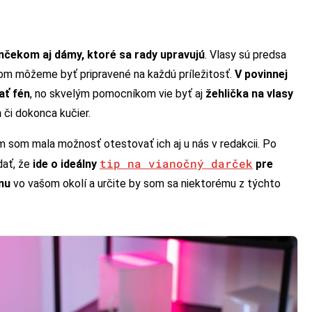
čekom aj dámy, ktoré sa rady upravujú
. Vlasy sú predsa
om môžeme byť pripravené na každú príležitosť.
V povinnej
ať fén
, no skvelým pomocníkom vie byť aj
žehlička na vlasy
n
či dokonca kučier.
om som mala možnosť otestovať ich aj u nás v redakcii. Po
tip na vianočný darček
dať, že
ide o ideálny
pre
enu
vo vašom okolí a určite by som sa niektorému z týchto