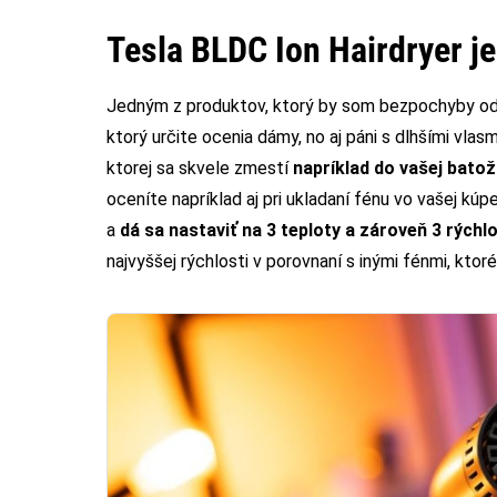
Tesla BLDC Ion Hairdryer j
Jedným z produktov, ktorý by som bezpochyby odp
ktorý určite ocenia dámy, no aj páni s dlhšími vlas
ktorej sa skvele zmestí
napríklad do vašej batož
oceníte napríklad aj pri ukladaní fénu vo vašej kú
a
dá sa nastaviť na 3 teploty a zároveň 3 rýchlo
najvyššej rýchlosti v porovnaní s inými fénmi, ktor