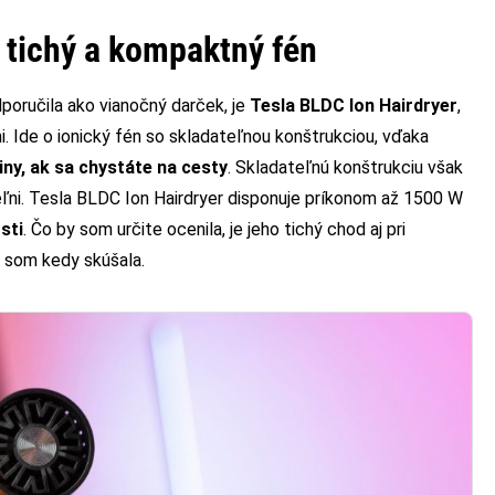
e tichý a kompaktný fén
oručila ako vianočný darček, je
Tesla BLDC Ion Hairdryer
,
mi. Ide o ionický fén so skladateľnou konštrukciou, vďaka
iny, ak sa chystáte na cesty
. Skladateľnú konštrukciu však
peľni. Tesla BLDC Ion Hairdryer disponuje príkonom až 1500 W
sti
. Čo by som určite ocenila, je jeho tichý chod aj pri
é som kedy skúšala.