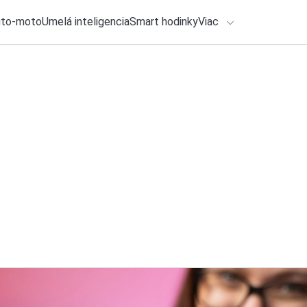
uto-moto
Umelá inteligencia
Smart hodinky
Viac
HLO BY VÁS ZAUJÍMAŤ
lačové správy
2. augusta 2026
•
2m
ADÁVANIA
Čo sa skrýva za la
Katarína Šimková
Zadajte frázu pre vyhľadanie