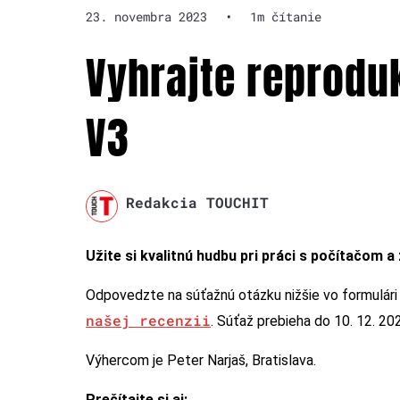
23. novembra 2023
•
1m čítanie
Vyhrajte reprodu
V3
Redakcia TOUCHIT
Užite si kvalitnú hudbu pri práci s počítačom 
Odpovedzte na súťažnú otázku nižšie vo formulári
našej recenzii
. Súťaž prebieha do 10. 12. 2
Výhercom je Peter Narjaš, Bratislava.
Prečítajte si aj: