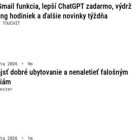
mail funkcia, lepší ChatGPT zadarmo, výdrž
g hodiniek a ďalšie novinky týždňa
 TOUCHIT
ta 2026
•
9m
jsť dobré ubytovanie a nenaletieť falošným
ziám
eiter
ta 2026
•
1m