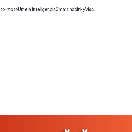
uto-moto
Umelá inteligencia
Smart hodinky
Viac
HLO BY VÁS ZAUJÍMAŤ
lačové správy
30. júla 2026
•
2m
ADÁVANIA
Google rozdáva tvo
Michal Reiter
Zadajte frázu pre vyhľadanie