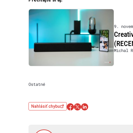
9. novem
Creati
(RECE
Michal R
Ostatné
Nahlásiť chybu