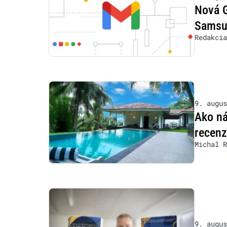
Nová G
Samsun
Redakcia
9. augus
Ako ná
recen
Michal R
9. augus