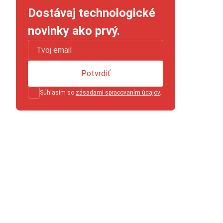
Dostávaj technologické
novinky ako prvý.
Potvrdiť
Súhlasím so
zásadami spracovaním údajov
.