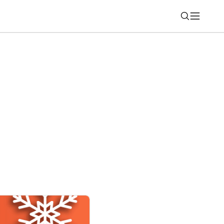
Nájsť
rbu AI videí zadarmo, poponáhľajte sa