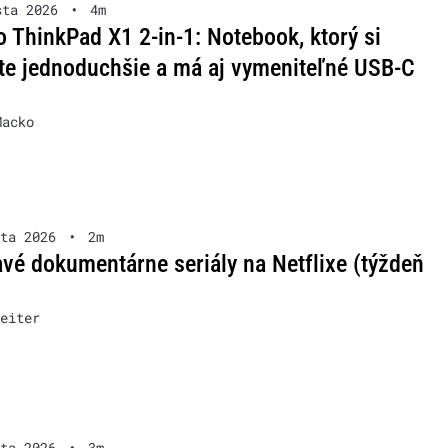
sta 2026
•
4m
 ThinkPad X1 2-in-1: Notebook, ktorý si
te jednoduchšie a má aj vymeniteľné USB-C
Macko
ta 2026
•
2m
vé dokumentárne seriály na Netflixe (týždeň
eiter
ta 2026
•
3m