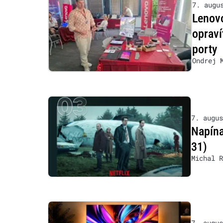
7. augu
Lenovo
opraví
porty
Ondrej 
7. augus
Napína
31)
Michal R
7. augus