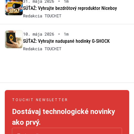
31. mája 2026
•
1m
SÚŤAŽ: Vyhrajte bezdrôtový reproduktor Niceboy
Redakcia TOUCHIT
10. mája 2026
•
1m
SÚŤAŽ: Vyhrajte nadupané hodinky G-SHOCK
Redakcia TOUCHIT
TOUCHIT NEWSLETTER
Dostávaj technologické novinky
ako prvý.