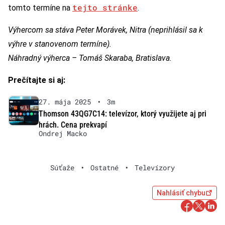
tejto stránke
tomto termíne na
.
Výhercom sa stáva Peter Morávek, Nitra (neprihlásil sa k
výhre v stanovenom termíne).
Náhradný výherca – Tomáš Skaraba, Bratislava.
Prečítajte si aj:
27. mája 2025
•
3m
Thomson 43QG7C14: televízor, ktorý využijete aj pri
hrách. Cena prekvapí
Ondrej Macko
Súťaže
•
Ostatné
•
Televízory
Nahlásiť chybu