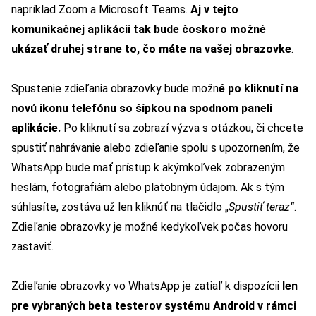
napríklad Zoom a Microsoft Teams.
Aj v tejto
komunikačnej aplikácii tak bude čoskoro možné
ukázať druhej strane to, čo máte na vašej obrazovke
.
Spustenie zdieľania obrazovky bude možn
é po kliknutí na
novú ikonu
telefónu so šípkou
na spodnom paneli
aplikácie.
Po kliknutí sa zobrazí výzva s otázkou, či chcete
spustiť nahrávanie alebo zdieľanie spolu s upozornením, že
WhatsApp bude mať prístup k akýmkoľvek zobrazeným
heslám, fotografiám alebo platobným údajom. Ak s tým
súhlasíte, zostáva už len kliknúť na tlačidlo „
Spustiť teraz“
.
Zdieľanie obrazovky je možné kedykoľvek počas hovoru
zastaviť.
Zdieľanie obrazovky vo WhatsApp je zatiaľ k dispozícii
len
pre vybraných beta testerov systému Android
v rámci