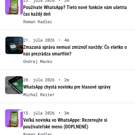
23. júla 2026
•
2m
Používate WhatsApp? Tieto nové funkcie vám ušetria
čas každý deň
Roman Kadlec
21. júla 2026
•
4m
Zmazaná správa nemusí zmiznúť navždy: Čo všetko o
nás prezrádza smartfón?
Ondrej Macko
20. júla 2026
•
2m
WhatsApp chystá novinku pre hlasové správy
Michal Reiter
15. júla 2026
•
3m
Veľká novinka vo WhatsAppe: Rezervujte si
používateľské meno (DOPLNENÉ)
Roman Kadlec