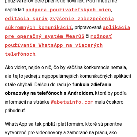
používateľov celé priehrštie noviniek. Patrí medzi ne
podpora používateľských mien
napríklad
,
editácia správ
zvýšenie zabezpečenia
,
súkromných komunikácií
aplikácia
,
pripravovaná
pre operačný systém WearOS
možnosť
či
používania
WhatsApp
na viacerých
telefónoch
.
Ako vidieť, nejde o nič, čo by väčšina konkurencie nemala,
ale tejto jednej z najpopulárnejších komunikačných aplikácií
stále chýbali. Ďalšou do radu je
funkcia zdieľania
obrazovky
na telefónoch s Androidom
, ktorá by podľa
Wabetainfo.com
informácií na stránke
mala čoskoro
pribudnúť.
WhatsApp sa tak priblíži platformám, ktoré sú prioritne
vytvorené pre videohovory a zamerané na prácu, ako