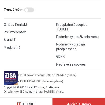
Tmavý režim
O nás / Kontakt
Predplatné časopisu
TOUCHIT
Pre inzerentov
Podmienky používania webu
BrandIT
Podmienky predaja
Predplatné
predplatného
GDPR
Nastavenia cookies
aktualizované denne: ISSN 1339-9497 (online)
a ISSN 1339-939X (tlačené vydanie)
Copyright © 2026 touchIT, s.r.o., Bratislava.
O
technické SEO
sa nám stará
TechSEO Vitals
.
TOUCHIT
Rýchle správy