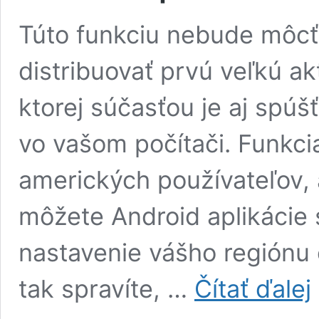
Túto funkciu nebude môcť 
distribuovať prvú veľkú ak
ktorej súčasťou je aj spúš
vo vašom počítači. Funkcia
amerických používateľov,
môžete Android aplikácie 
nastavenie vášho regiónu č
W
tak spravíte, …
Čítať ďalej
11
M