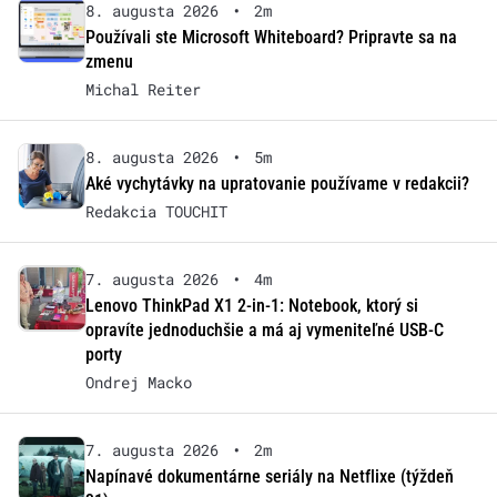
8. augusta 2026
•
2m
Používali ste Microsoft Whiteboard? Pripravte sa na
zmenu
Michal Reiter
8. augusta 2026
•
5m
Aké vychytávky na upratovanie používame v redakcii?
Redakcia TOUCHIT
7. augusta 2026
•
4m
Lenovo ThinkPad X1 2-in-1: Notebook, ktorý si
opravíte jednoduchšie a má aj vymeniteľné USB-C
porty
Ondrej Macko
7. augusta 2026
•
2m
Napínavé dokumentárne seriály na Netflixe (týždeň