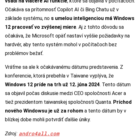
vsadí na viaceré AI funkcie
, ktoré sa objavia v počítačoch.
Očakáva sa prítomnosť Copilot AI či Bing Chatu už v
základe systému, no
s umelou inteligenciou má Windows
12 pracovať vo zvýšenej miere
. Aj z tohto dôvodu sa
očakáva, že Microsoft opäť nastaví vyššie požiadavky na
hardvér, aby tento systém mohol v počítačoch bez
problémov bežať.
Vráťme sa ale k očakávanému dátumu predstavenia. Z
konferencie, ktorá prebehla v Taiwane vyplýva, že
Windows 12 príde na trh už 12. júna 2024
. Tento dátum
sa objavil počas diskusie medzi CEO spoločnosti Acer a
tiež prezidentom taiwanskej spoločnosti Quanta.
Príchod
nového Windowsu je už za rohom
a tento dátum by v
blízkej dobe mohli potvrdiť ďalšie úniky.
andro4all.com
Zdroj: