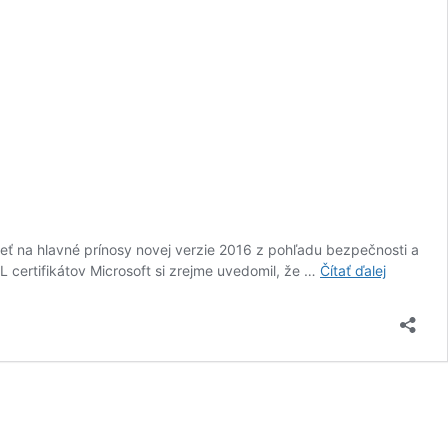
 na hlavné prínosy novej verzie 2016 z pohľadu bezpečnosti a
Windows
ertifikátov Microsoft si zrejme uvedomil, že …
Čítať ďalej
Server
2016
prichádz
na
hosting
ZONER-
u