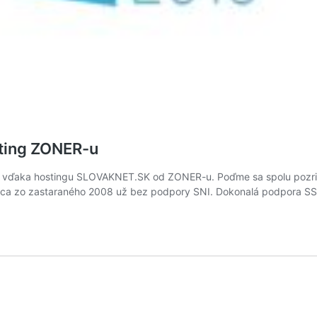
ting ZONER-u
ť vďaka hostingu SLOVAKNET.SK od ZONER-u. Poďme sa spolu pozrieť
a zo zastaraného 2008 už bez podpory SNI. Dokonalá podpora SSL c