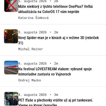
5. augusta 2026
•
2m
Máte niektorý z týchto telefónov OnePlus? Veľká
aktualizácia na ColorOS 17 vám nepríde
Katarína Šimková
5. augusta 2026
•
2m
Nový Spider-man je v kinách aj v režime 3D (rebríček
31)
Michal Reiter
4. augusta 2026
•
2m
Na festival LOVESTREAM vlakom: vybrané spoje
mimoriadne zastavia vo Vajnoroch
Ondrej Macko
4. augusta 2026
•
3m
PET fľaše a plechovky vrátite už aj pri tankovaní.
Vieme na ktorej čerpačke