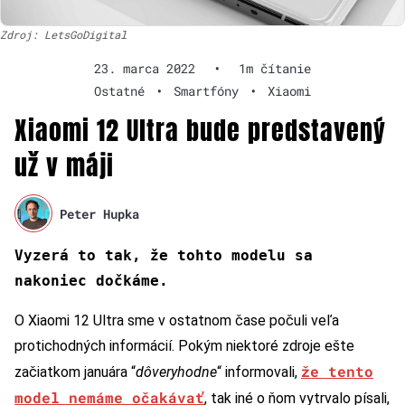
Zdroj: LetsGoDigital
23. marca 2022
•
1m čítanie
Ostatné
•
Smartfóny
•
Xiaomi
Xiaomi 12 Ultra bude predstavený
už v máji
Peter Hupka
Vyzerá to tak, že tohto modelu sa
nakoniec dočkáme.
O Xiaomi 12 Ultra sme v ostatnom čase počuli veľa
protichodných informácií. Pokým niektoré zdroje ešte
že tento
začiatkom januára “
dôveryhodne
“ informovali,
model nemáme očakávať
, tak iné o ňom vytrvalo písali,