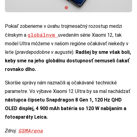
Pokiaľ zoberieme v úvahu trojmesačný rozostup medzi
globálnym
čínskym a
uvedením série Xiaomi 12, tak
model Ultra môžeme v našom regióne očakávať niekedy v
lete (
pravdepodobne v auguste
).
Radšej by sme však boli,
keby sme na jeho globálnu dostupnosť nemuseli čakať
rovnako dlho.
Skoršie správy nám naznačili aj očakávané technické
parametre. Vo výbave Xiaomi 12 Ultra by sa mal nachádzať
nástupca čipsetu Snapdragon 8 Gen 1, 120 Hz QHD
OLED displej, 4 900 mAh batéria so 120 W nabíjaním a
fotoaparáty
Leica
.
GSMArena
Zdroj: