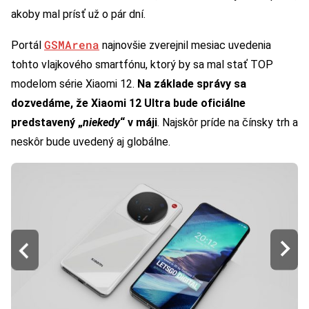
akoby mal prísť už o pár dní.
GSMArena
Portál
najnovšie zverejnil mesiac uvedenia
tohto vlajkového smartfónu, ktorý by sa mal stať TOP
modelom série Xiaomi 12.
Na základe správy sa
dozvedáme, že Xiaomi 12 Ultra bude oficiálne
predstavený „
niekedy
“ v máji
. Najskôr príde na čínsky trh a
neskôr bude uvedený aj globálne.