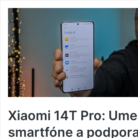
Xiaomi 14T Pro: Umel
smartfóne a podpora