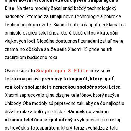
s prémiovým výkonom vďaka čipsetu Snapdragon 8
Elite
. Na tieto modely čakal snáď každý technologický
nadšenec, ktorého zaujímajú nové technológie a pokrok v
technologickom svete. Xiaomi tento rok opäť nesklamalo a
prinieslo dvojicu telefónov, ktoré budú elitou v kategórii
vlajkových lodí. Globálna dostupnosť zariadení zatiaľ nie je
známa, no očakáva sa, že séria Xiaomi 15 príde na trh
začiatkom budúceho roka.
Snapdragon 8 Elite
Okrem čipsetu
nová séria
telefónov prináša
prémiový fotoaparát, ktorý opäť
vznikol v spolupráci s nemeckou spoločnosťou Leica
.
Xiaomi zapracovalo aj na dizajne telefónov, ktorý nazýva
Unibody. Oba modely sú pripravené tak, aby sa čo najlepšie
držali v ruke a boli symetrické.
Rámček so zadnou
stranou telefónu je zjednotený
a vylepšením prešiel aj
ostrovček s fotoaparátom, ktorý teraz vychádza z tela