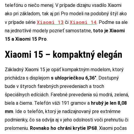
telefónu o niečo menej. V prípade dizajnu vsadilo Xiaomi
ako pri základom, tak aj pri Pro modeli na podobný štýl ako
Xiaomi 13
Xiaomi 14
v prípade série
či
. Poďme sa ale
na jednotlivé modely pozrieť samostatne,
toto je Xiaomi
15 a Xiaomi 15 Pro
.
Xiaomi 15 – kompaktný elegán
Základný Xiaomi 15 je opäť kompaktným modelom, ktorý
prichádza s displejom
s uhlopriečkou 6,36″
. Dostupný
bude v štyroch farebných prevedeniach a troch
špeciálnych edíciách. Farebné prevedenia sú modrá, zelená,
biela a čierna. Telefón váži 191 gramov a
hrubý je len 8,08
mm
. Ide o telefón, ktorý je nadizajnovaný pre extrémne
podmienky, čo sa odvíja aj v jeho odolnosti voči prehnutiu či
prelomeniu.
Rovnako ho chráni krytie IP68
. Xiaomi počas