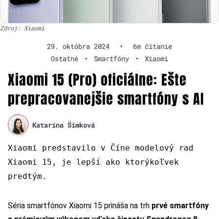
Zdroj: Xiaomi
29. októbra 2024
•
6m čítanie
Ostatné
•
Smartfóny
•
Xiaomi
Xiaomi 15 (Pro) oficiálne: Ešte
prepracovanejšie smartfóny s AI
Katarína Šimková
Xiaomi predstavilo v Číne modelový rad
Xiaomi 15, je lepší ako ktorýkoľvek
predtým.
Séria smartfónov Xiaomi 15 prináša na trh
prvé smartfóny