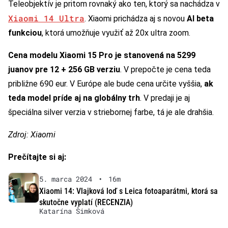
Teleobjektív je pritom rovnaký ako ten, ktorý sa nachádza v
Xiaomi 14 Ultra
. Xiaomi prichádza aj s novou
AI beta
funkciou
, ktorá umožňuje využiť až 20x ultra zoom.
Cena modelu Xiaomi 15 Pro je stanovená na 5299
juanov pre 12 + 256 GB verziu
. V prepočte je cena teda
približne 690 eur. V Európe ale bude cena určite vyššia,
ak
teda model príde aj na globálny trh
. V predaji je aj
špeciálna silver verzia v striebornej farbe, tá je ale drahšia.
Zdroj: Xiaomi
Prečítajte si aj:
5. marca 2024
•
16m
Xiaomi 14: Vlajková loď s Leica fotoaparátmi, ktorá sa
skutočne vyplatí (RECENZIA)
Katarína Šimková