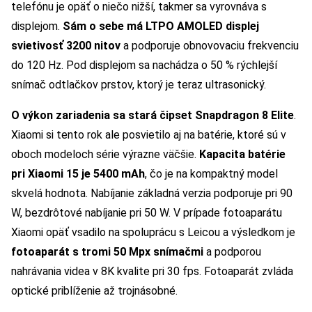
telefónu je opäť o niečo nižší, takmer sa vyrovnáva s
displejom.
Sám o sebe má LTPO AMOLED displej
svietivosť 3200 nitov
a podporuje obnovovaciu frekvenciu
do 120 Hz. Pod displejom sa nachádza o 50 % rýchlejší
snímač odtlačkov prstov, ktorý je teraz ultrasonický.
O výkon zariadenia sa stará čipset Snapdragon 8 Elite
.
Xiaomi si tento rok ale posvietilo aj na batérie, ktoré sú v
oboch modeloch série výrazne väčšie.
Kapacita batérie
pri Xiaomi 15 je 5400 mAh
, čo je na kompaktný model
skvelá hodnota. Nabíjanie základná verzia podporuje pri 90
W, bezdrôtové nabíjanie pri 50 W. V prípade fotoaparátu
Xiaomi opäť vsadilo na spoluprácu s Leicou a výsledkom je
fotoaparát s tromi 50 Mpx snímačmi
a podporou
nahrávania videa v 8K kvalite pri 30 fps. Fotoaparát zvláda
optické priblíženie až trojnásobné.