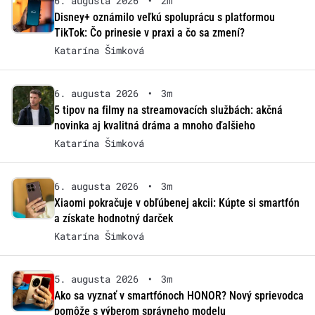
6. augusta 2026
•
2m
Disney+ oznámilo veľkú spoluprácu s platformou
TikTok: Čo prinesie v praxi a čo sa zmení?
Katarína Šimková
6. augusta 2026
•
3m
5 tipov na filmy na streamovacích službách: akčná
novinka aj kvalitná dráma a mnoho ďalšieho
Katarína Šimková
6. augusta 2026
•
3m
Xiaomi pokračuje v obľúbenej akcii: Kúpte si smartfón
a získate hodnotný darček
Katarína Šimková
5. augusta 2026
•
3m
Ako sa vyznať v smartfónoch HONOR? Nový sprievodca
pomôže s výberom správneho modelu