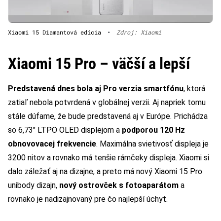
Xiaomi 15 Diamantová edícia
•
Zdroj: Xiaomi
Xiaomi 15 Pro – väčší a lepší
Predstavená dnes bola aj Pro verzia smartfónu
, ktorá
zatiaľ nebola potvrdená v globálnej verzii. Aj napriek tomu
stále dúfame, že bude predstavená aj v Európe. Prichádza
so 6,73″ LTPO OLED displejom a
podporou 120 Hz
obnovovacej frekvencie
. Maximálna svietivosť displeja je
3200 nitov a rovnako má tenšie rámčeky displeja. Xiaomi si
dalo záležať aj na dizajne, a preto má nový Xiaomi 15 Pro
unibody dizajn,
nový ostrovček s fotoaparátom
a
rovnako je nadizajnovaný pre čo najlepší úchyt.