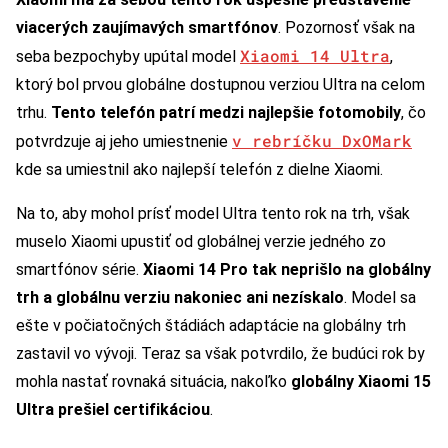
viacerých zaujímavých smartfónov
. Pozornosť však na
Xiaomi 14 Ultra
seba bezpochyby upútal model
,
ktorý bol prvou globálne dostupnou verziou Ultra na celom
trhu.
Tento telefón patrí medzi najlepšie fotomobily
, čo
v rebríčku DxOMark
potvrdzuje aj jeho umiestnenie
kde sa umiestnil ako najlepší telefón z dielne Xiaomi.
Na to, aby mohol prísť model Ultra tento rok na trh, však
muselo Xiaomi upustiť od globálnej verzie jedného zo
smartfónov série.
Xiaomi 14 Pro tak neprišlo na globálny
trh a globálnu verziu nakoniec ani nezískalo
. Model sa
ešte v počiatočných štádiách adaptácie na globálny trh
zastavil vo vývoji. Teraz sa však potvrdilo, že budúci rok by
mohla nastať rovnaká situácia, nakoľko
globálny Xiaomi 15
Ultra prešiel certifikáciou
.