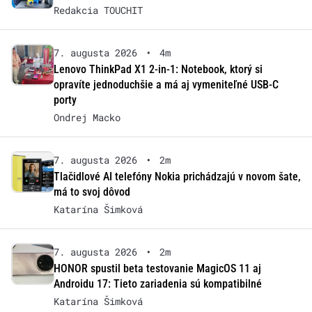
Redakcia TOUCHIT
7. augusta 2026
•
4m
Lenovo ThinkPad X1 2-in-1: Notebook, ktorý si
opravíte jednoduchšie a má aj vymeniteľné USB-C
porty
Ondrej Macko
7. augusta 2026
•
2m
Tlačidlové AI telefóny Nokia prichádzajú v novom šate,
má to svoj dôvod
Katarína Šimková
7. augusta 2026
•
2m
HONOR spustil beta testovanie MagicOS 11 aj
Androidu 17: Tieto zariadenia sú kompatibilné
Katarína Šimková