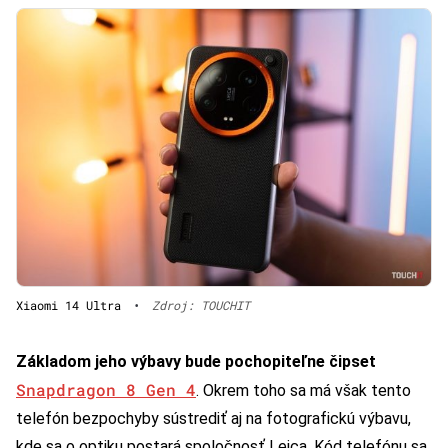
Xiaomi 14 Ultra
•
Zdroj: TOUCHIT
Základom jeho výbavy bude pochopiteľne čipset
Snapdragon 8 Gen 4
. Okrem toho sa má však tento
telefón bezpochyby sústrediť aj na fotografickú výbavu,
kde sa o optiku postará spoločnosť Leica. Kód telefónu sa