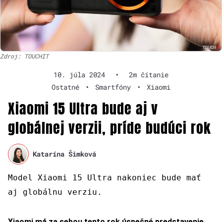
Zdroj: TOUCHIT
10. júla 2024
•
2m čítanie
Ostatné
•
Smartfóny
•
Xiaomi
Xiaomi 15 Ultra bude aj v
globálnej verzii, príde budúci rok
Katarína Šimková
Model Xiaomi 15 Ultra nakoniec bude mať
aj globálnu verziu.
Xiaomi má za sebou tento rok úspešné predstavenie