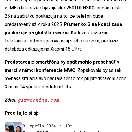
v IMEI databáze objavuje ako
25010PN30G
, pričom čísla
25 na začiatku poukazujú na to, že telefón bude
predstavený až v roku 2025.
Písmenko G na konci zasa
poukazuje na globálnu verziu
. Kódové označenie
telefónu je pritom spárované aj s jeho názvom, pretože
databáza odkazuje na Xiaomi 15 Ultra.
Predstavenie smartfónu by opäť mohlo prebehnúť v
marci v rámci konferencie MWC
. Zopakovala by sa tak
rovnaká situácia ako nastala tento rok pri predstavení série
Xiaomi 14 spolu s modelom Ultra.
gizmochina.com
Zdroj:
Prečítajte si aj:
9. apríla 2024
•
19m