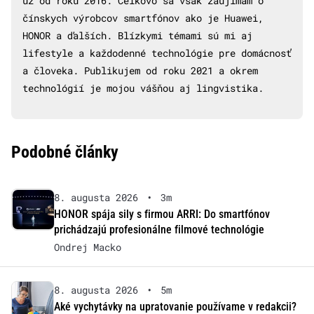
už od roku 2016. Celkovo sa však zaujímam o
čínskych výrobcov smartfónov ako je Huawei,
HONOR a ďalších. Blízkymi témami sú mi aj
lifestyle a každodenné technológie pre domácnosť
a človeka. Publikujem od roku 2021 a okrem
technológií je mojou vášňou aj lingvistika.
Podobné články
8. augusta 2026
•
3m
HONOR spája sily s firmou ARRI: Do smartfónov
prichádzajú profesionálne filmové technológie
Ondrej Macko
8. augusta 2026
•
5m
Aké vychytávky na upratovanie používame v redakcii?