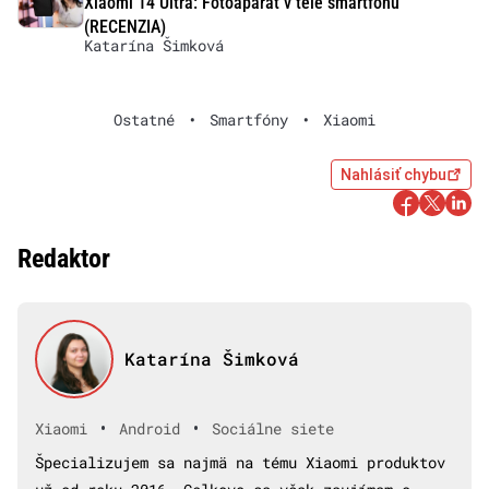
Xiaomi 14 Ultra: Fotoaparát v tele smartfónu
(RECENZIA)
Katarína Šimková
Ostatné
•
Smartfóny
•
Xiaomi
Nahlásiť chybu
Redaktor
Katarína Šimková
•
•
Xiaomi
Android
Sociálne siete
Špecializujem sa najmä na tému Xiaomi produktov