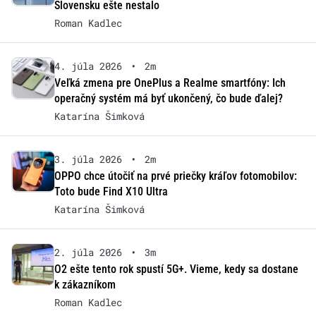
Slovensku ešte nestalo
Roman Kadlec
4. júla 2026
•
2m
Veľká zmena pre OnePlus a Realme smartfóny: Ich
operačný systém má byť ukončený, čo bude ďalej?
Katarína Šimková
3. júla 2026
•
2m
OPPO chce útočiť na prvé priečky kráľov fotomobilov:
Toto bude Find X10 Ultra
Katarína Šimková
2. júla 2026
•
3m
O2 ešte tento rok spustí 5G+. Vieme, kedy sa dostane
k zákazníkom
Roman Kadlec