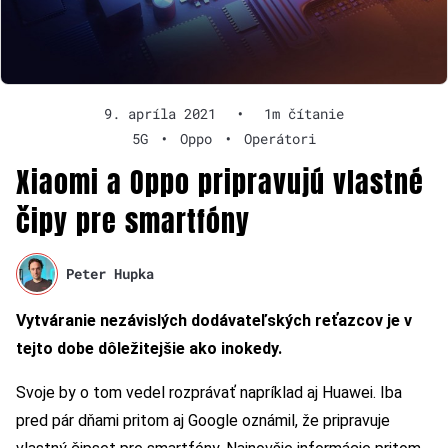
9. apríla 2021
•
1m čítanie
5G
•
Oppo
•
Operátori
Xiaomi a Oppo pripravujú vlastné
čipy pre smartfóny
Peter Hupka
Vytváranie nezávislých dodávateľských reťazcov je v
tejto dobe dôležitejšie ako inokedy.
Svoje by o tom vedel rozprávať napríklad aj Huawei.
Iba
pred pár dňami pritom aj Google oznámil, že pripravuje