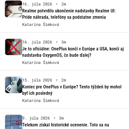
16. júla 2026
•
2m
Realme potvrdilo ukončenie nadstavby Realme UI:
Príde náhrada, telefóny sa podstatne zmenia
Katarína Šimková
16. júla 2026
•
3m
Je to oficiálne: OnePlus končí v Európe a USA, končí aj
nadstavba OxygenOS, čo bude ďalej?
Katarína Šimková
15. júla 2026
•
2m
Koniec pre OnePlus v Európe? Tento týždeň by mohol
byť ich posledný
Katarína Šimková
9. júla 2026
•
3m
Telekom získal historické ocenenie. Toto sa na