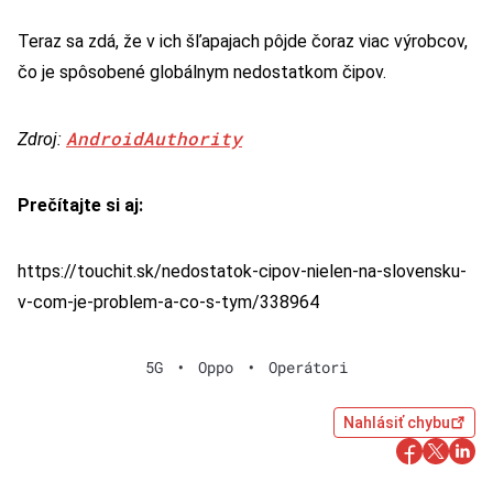
Teraz sa zdá, že v ich šľapajach pôjde čoraz viac výrobcov,
čo je spôsobené globálnym nedostatkom čipov.
AndroidAuthority
Zdroj:
Prečítajte si aj:
https://touchit.sk/nedostatok-cipov-nielen-na-slovensku-
v-com-je-problem-a-co-s-tym/338964
5G
•
Oppo
•
Operátori
Nahlásiť chybu