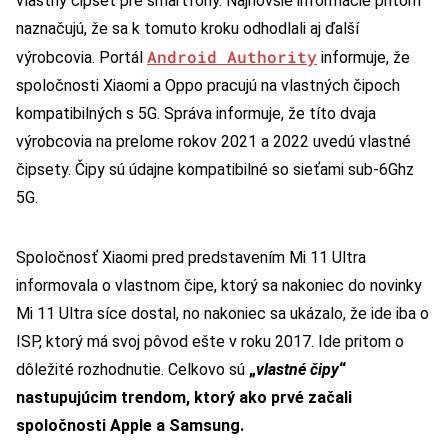
vlastný čipset pre smartfóny. Najnovšie informácie pritom
naznačujú, že sa k tomuto kroku odhodlali aj ďalší
Android Authority
výrobcovia.
Portál
informuje, že
spoločnosti Xiaomi a Oppo pracujú na vlastných čipoch
kompatibilných s 5G.
Správa informuje, že títo dvaja
výrobcovia na prelome rokov 2021 a 2022 uvedú vlastné
čipsety.
Čipy sú údajne kompatibilné so sieťami sub-6Ghz
5G.
Spoločnosť Xiaomi pred predstavením Mi 11 Ultra
informovala o vlastnom čipe, ktorý sa nakoniec do novinky
Mi 11 Ultra síce dostal, no nakoniec sa ukázalo, že ide iba o
ISP, ktorý má svoj pôvod ešte v roku 2017. Ide pritom o
dôležité rozhodnutie.
Celkovo sú
„
vlastné čipy
“
nastupujúcim trendom, ktorý ako prvé začali
spoločnosti Apple a Samsung.