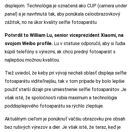
displejom. Technológia je označená ako CUP (
camera under
panel
) a je navrhnutá tak, aby ponúkala celoobrazovkový
zážitok, no na úkor kvality selfie fotoaparátu.
Potvrdil to William Lu, senior viceprezident Xiaomi, na
svojom Weibo profile.
Lu v statuse odporučil, aby si ľudia
kúpili telefóny s výrezmi, ak chcú predný fotoaparát s
najlepšou možnou kvalitou.
Tiež uviedol, že keby pri vývoji nechali oblasť displeja selfie
fotoaparátu viditeľnejšiu, tak v tom prípade by bolo lepšie
použiť starší dizajn pre umiestnenie selfie fotoaparátov. Je
však isté, že spoločnosti robia maximum a technológia
poddisplejového fotoaparátu sa rýchlo zlepšuje.
Aktuálnym cieľom je ponúknuť väčšiu obrazovku pre obsah
bez rušivých výrezov a dier. Je však isté, že teraz, keď je