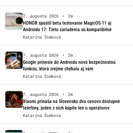
7. augusta 2026
•
2m
HONOR spustil beta testovanie MagicOS 11 aj
Androidu 17: Tieto zariadenia sú kompatibilné
Katarína Šimková
7. augusta 2026
•
2m
Google prinesie do Androidu novú bezpečnostnú
funkciu, ktorá zrejme chýbala aj vám
Katarína Šimková
7. augusta 2026
•
2m
Xiaomi prináša na Slovensko dva cenovo dostupné
telefóny, jeden z nich kúpite len u operátorov
Katarína Šimková