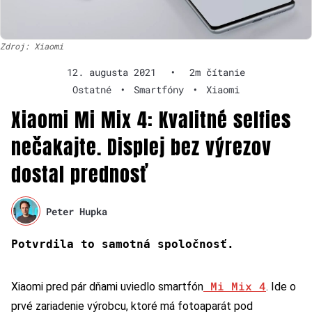
Zdroj: Xiaomi
12. augusta 2021
•
2m čítanie
Ostatné
•
Smartfóny
•
Xiaomi
Xiaomi Mi Mix 4: Kvalitné selfies
nečakajte. Displej bez výrezov
dostal prednosť
Peter Hupka
Potvrdila to samotná spoločnosť.
Mi Mix 4
Xiaomi pred pár dňami uviedlo smartfón
. Ide o
prvé zariadenie výrobcu, ktoré má fotoaparát pod