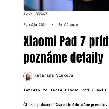
Zdroj: TOUCHIT
5. mája 2024
•
3m čítanie
Xiaomi Pad 7 príd
poznáme detaily
Katarína Šimková
Tablety zo série Xiaomi Pad 7 môžu 
Čínska spoločnosť Xiaomi
každoročne predstavuj