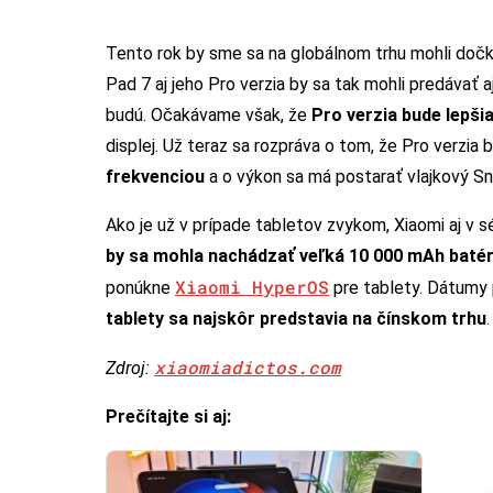
Tento rok by sme sa na globálnom trhu mohli doč
Pad 7 aj jeho Pro verzia by sa tak mohli predávať aj
budú. Očakávame však, že
Pro verzia bude lepši
displej. Už teraz sa rozpráva o tom, že Pro verzia 
frekvenciou
a o výkon sa má postarať vlajkový S
Ako je už v prípade tabletov zvykom, Xiaomi aj v sé
by sa mohla nachádzať veľká 10 000 mAh batér
Xiaomi HyperOS
ponúkne
pre tablety. Dátumy 
tablety sa najskôr predstavia na čínskom trhu
.
xiaomiadictos.com
Zdroj:
Prečítajte si aj: