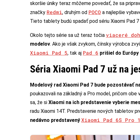
skoršie úniky teraz môžeme povedať, že sa pripra
Redmi
POCO
značky
, druhým od
a najlepšie vyba
Tieto tablety budú spadať pod sériu Xiaomi Pad 7 a
viaceré do
Okolo tejto série sa už teraz točia
modelov
. Ako je však zvykom, čínsky výrobca zvyč
Xiaomi Pad 5
Pad 6
, tak aj
prišiel do Európy
Séria Xiaomi Pad 7 už na j
Modelový rad Xiaomi Pad 7 bude pozostávať na
poukazovali na základný a Pro model, pričom obe v
sa, že si
Xiaomi na ich predstavenie vyberie me
radu Xiaomi 14T. Predstavenie nových tabletov p
Xiaomi Pad 6S Pro 
nedávno predstavený