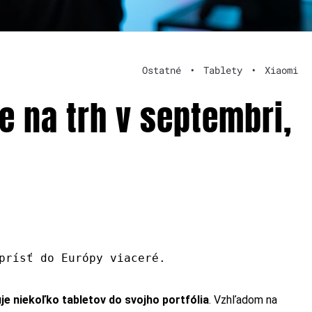
Ostatné
•
Tablety
•
Xiaomi
e na trh v septembri,
prísť do Európy viaceré.
e niekoľko tabletov do svojho portfólia
. Vzhľadom na