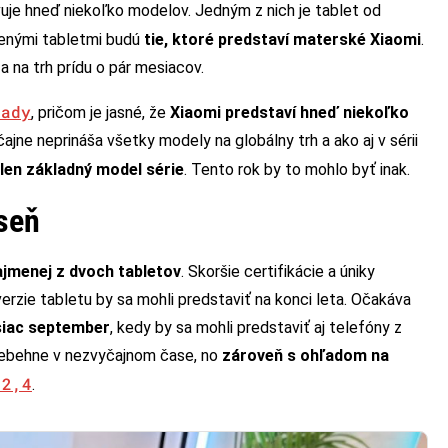
vuje hneď niekoľko modelov. Jedným z nich je tablet od
venými tabletmi budú
tie, ktoré predstaví materské Xiaomi
.
 na trh prídu o pár mesiacov.
hady
, pričom je jasné, že
Xiaomi predstaví hneď niekoľko
ajne neprináša všetky modely na globálny trh a ako aj v sérii
 len základný model série
. Tento rok by to mohlo byť inak.
eseň
jmenej z dvoch tabletov
. Skoršie certifikácie a úniky
erzie tabletu by sa mohli predstaviť na konci leta. Očakáva
siac september
, kedy by sa mohli predstaviť aj telefóny z
rebehne v nezvyčajnom čase, no
zároveň s ohľadom na
12,4
.