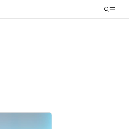
Nájsť
pa nemá konkurenciu pre ChatGPT alebo