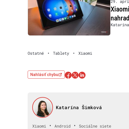
29. aprí
Xiaomi
nahra
Katarína
Ostatné
•
Tablety
•
Xiaomi
Nahlásiť chybu
Katarína Šimková
•
•
Xiaomi
Android
Sociálne siete