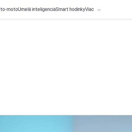
uto-moto
Umelá inteligencia
Smart hodinky
Viac
HLO BY VÁS ZAUJÍMAŤ
lačové správy
3. augusta 2026
•
2m
Podcast o AI: Euró
ADÁVANIA
Claude
Zadajte frázu pre vyhľadanie
Michal Reiter