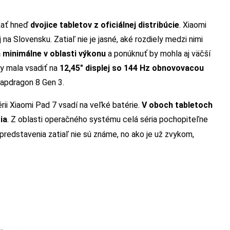
kať hneď
dvojice tabletov z oficiálnej distribúcie
. Xiaomi
 na Slovensku. Zatiaľ nie je jasné, aké rozdiely medzi nimi
a minimálne v oblasti výkonu
a ponúknuť by mohla aj väčší
by mala vsadiť na
12,45″ displej so 144 Hz obnovovacou
napdragon 8 Gen 3.
rii Xiaomi Pad 7 vsadí na veľké batérie.
V oboch tabletoch
ia
. Z oblasti operačného systému celá séria pochopiteľne
predstavenia zatiaľ nie sú známe, no ako je už zvykom,