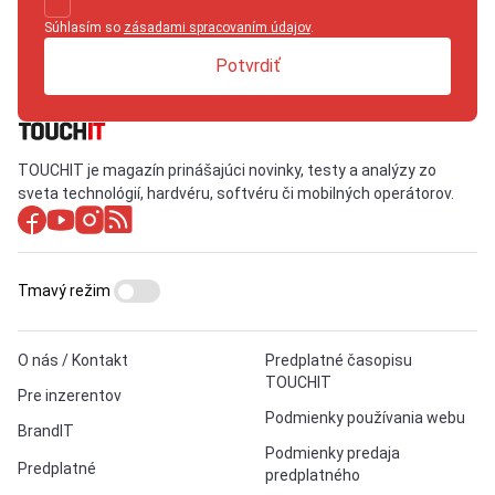
Súhlasím so
zásadami spracovaním údajov
.
Potvrdiť
TOUCHIT je magazín prinášajúci novinky, testy a analýzy zo
sveta technológií, hardvéru, softvéru či mobilných operátorov.
Tmavý režim
O nás / Kontakt
Predplatné časopisu
TOUCHIT
Pre inzerentov
Podmienky používania webu
BrandIT
Podmienky predaja
Predplatné
predplatného