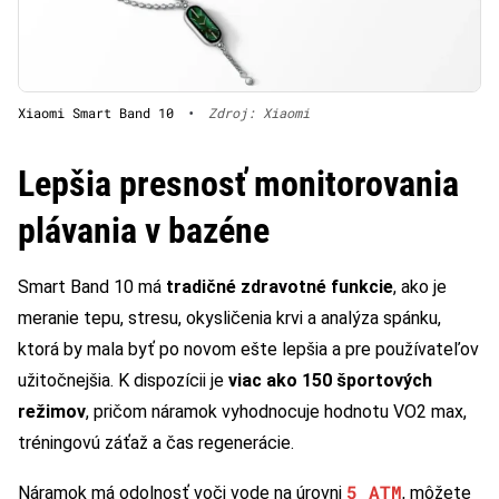
Xiaomi Smart Band 10
•
Zdroj: Xiaomi
Lepšia presnosť monitorovania
plávania v bazéne
Smart Band 10 má
tradičné zdravotné funkcie
, ako je
meranie tepu, stresu, okysličenia krvi a analýza spánku,
ktorá by mala byť po novom ešte lepšia a pre používateľov
užitočnejšia. K dispozícii je
viac ako 150 športových
režimov
, pričom náramok vyhodnocuje hodnotu VO2 max,
tréningovú záťaž a čas regenerácie.
5 ATM
Náramok má odolnosť voči vode na úrovni
, môžete