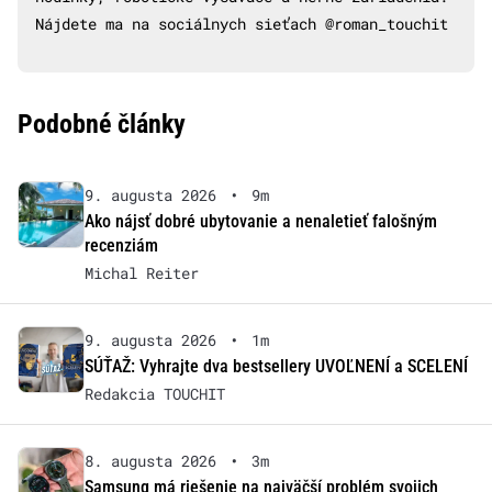
Nájdete ma na sociálnych sieťach @roman_touchit
Podobné články
9. augusta 2026
•
9m
Ako nájsť dobré ubytovanie a nenaletieť falošným
recenziám
Michal Reiter
9. augusta 2026
•
1m
SÚŤAŽ: Vyhrajte dva bestsellery UVOĽNENÍ a SCELENÍ
Redakcia TOUCHIT
8. augusta 2026
•
3m
Samsung má riešenie na najväčší problém svojich