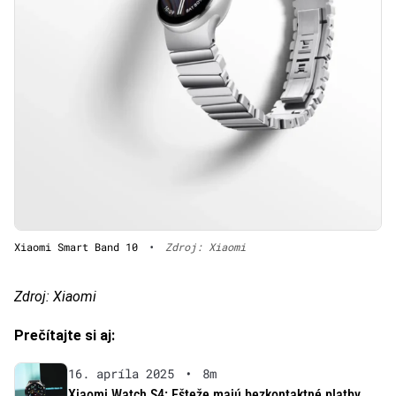
Xiaomi Smart Band 10
•
Zdroj: Xiaomi
Zdroj: Xiaomi
Prečítajte si aj:
16. apríla 2025
•
8m
Xiaomi Watch S4: Ešteže majú bezkontaktné platby