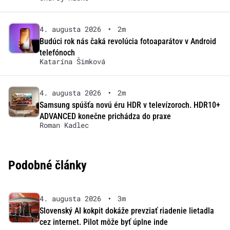
4. augusta 2026
•
2m
Budúci rok nás čaká revolúcia fotoaparátov v Android
telefónoch
Katarína Šimková
4. augusta 2026
•
2m
Samsung spúšťa novú éru HDR v televízoroch. HDR10+
ADVANCED konečne prichádza do praxe
Roman Kadlec
Podobné články
4. augusta 2026
•
3m
Slovenský AI kokpit dokáže prevziať riadenie lietadla
cez internet. Pilot môže byť úplne inde