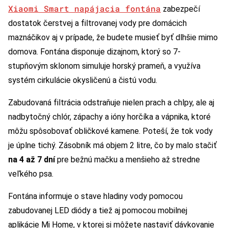
Xiaomi Smart napájacia fontána
zabezpečí
dostatok čerstvej a filtrovanej vody pre domácich
maznáčikov aj v prípade, že budete musieť byť dlhšie mimo
domova. Fontána disponuje dizajnom, ktorý so 7-
stupňovým sklonom simuluje horský prameň, a využíva
systém cirkulácie okysličenú a čistú vodu.
Zabudovaná filtrácia odstraňuje nielen prach a chlpy, ale aj
nadbytočný chlór, zápachy a ióny horčíka a vápnika, ktoré
môžu spôsobovať obličkové kamene. Poteší, že tok vody
je úplne tichý. Zásobník má objem 2 litre, čo by malo stačiť
na 4 až 7 dní
pre bežnú mačku a menšieho až stredne
veľkého psa.
Fontána informuje o stave hladiny vody pomocou
zabudovanej LED diódy a tiež aj pomocou mobilnej
aplikácie Mi Home, v ktorej si môžete nastaviť dávkovanie