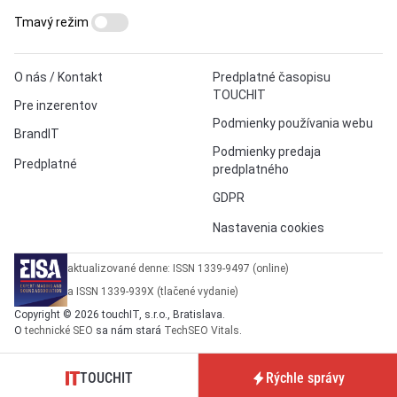
Tmavý režim
O nás / Kontakt
Predplatné časopisu
TOUCHIT
Pre inzerentov
Podmienky používania webu
BrandIT
Podmienky predaja
Predplatné
predplatného
GDPR
Nastavenia cookies
aktualizované denne: ISSN 1339-9497 (online)
a ISSN 1339-939X (tlačené vydanie)
Copyright © 2026 touchIT, s.r.o., Bratislava.
O
technické SEO
sa nám stará
TechSEO Vitals
.
TOUCHIT
Rýchle správy