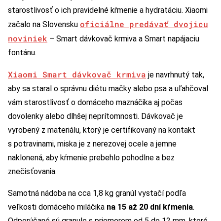
starostlivosť o ich pravidelné kŕmenie a hydratáciu. Xiaomi
oficiálne predávať dvojicu
začalo na Slovensku
noviniek
– Smart dávkovač krmiva a Smart napájaciu
fontánu.
Xiaomi Smart dávkovač krmiva
je navrhnutý tak,
aby sa staral o správnu diétu mačky alebo psa a uľahčoval
vám starostlivosť o domáceho maznáčika aj počas
dovolenky alebo dlhšej neprítomnosti. Dávkovač je
vyrobený z materiálu, ktorý je certifikovaný na kontakt
s potravinami, miska je z nerezovej ocele a jemne
naklonená, aby kŕmenie prebehlo pohodlne a bez
znečisťovania.
Samotná nádoba na cca 1,8 kg granúl vystačí podľa
veľkosti domáceho miláčika
na 15 až 20 dní kŕmenia
.
Odporúčané sú granule s priemerom od 5 do 12 mm, ktoré