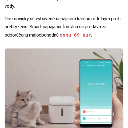
vody.
Obe novinky sú vybavené napájacím káblom odolným proti
prehryzeniu. Smart napájacia fontána sa predáva za
cenu 69 eur
odporúčanú maloobchodnú
.