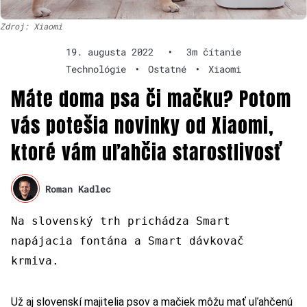
Zdroj: Xiaomi
19. augusta 2022
•
3m čítanie
Technológie
•
Ostatné
•
Xiaomi
Máte doma psa či mačku? Potom
vás potešia novinky od Xiaomi,
ktoré vám uľahčia starostlivosť
Roman Kadlec
Na slovenský trh prichádza Smart
napájacia fontána a Smart dávkovač
krmiva.
Už aj slovenskí majitelia psov a mačiek môžu mať uľahčenú