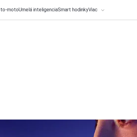
uto-moto
Umelá inteligencia
Smart hodinky
Viac
HLO BY VÁS ZAUJÍMAŤ
lačové správy
3. augusta 2026
•
2m
Podcast o AI: Euró
ADÁVANIA
Claude
Zadajte frázu pre vyhľadanie
Michal Reiter