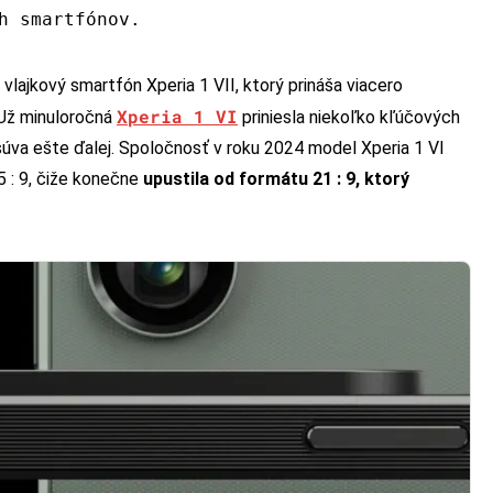
h smartfónov.
 vlajkový smartfón Xperia 1 VII, ktorý prináša viacero
Xperia 1 VI
 Už minuloročná
priniesla niekoľko kľúčových
súva ešte ďalej. Spoločnosť v roku 2024 model Xperia 1 VI
5 : 9, čiže konečne
upustila od formátu 21 : 9, ktorý