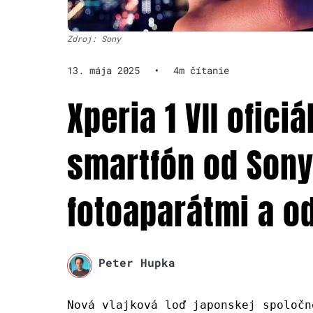
Zdroj: Sony
13. mája 2025
•
4m čítanie
Xperia 1 VII ofici
smartfón od Sony
fotoaparátmi a o
Peter Hupka
Nová vlajková loď japonskej spoločn