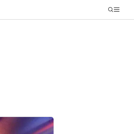
Nájsť
pa nemá konkurenciu pre ChatGPT alebo