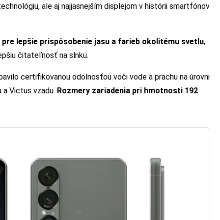
nológiu, ale aj najjasnejším displejom v histórii smartfónov
.
pre lepšie prispôsobenie jasu a farieb okolitému svetlu
,
epšiu čitateľnosť na slnku.
bavilo certifikovanou odolnosťou voči vode a prachu na úrovni
u a Victus vzadu.
Rozmery zariadenia pri hmotnosti 192