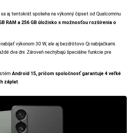
y sa aj tentokrát spolieha na výkonný čipset od Qualcommu
GB RAM a 256 GB úložisko s možnosťou rozšírenia o
nabíjať výkonom 30 W, ale aj bezdrôtovo Qi nabíjačkami.
aždé dva dni. Zároveň nechýbajú špeciálne funkcie pre
systém
Android 15, pričom spoločnosť garantuje 4 veľké
h záplat
.