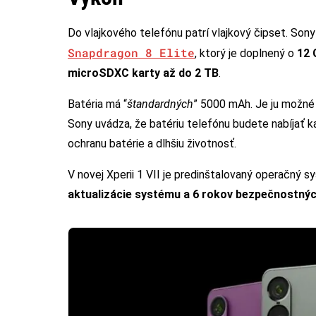
Do vlajkového telefónu patrí vlajkový čipset. Son
Snapdragon 8 Elite
, ktorý je doplnený o
12 
microSDXC karty až do 2 TB
.
Batéria má “
štandardných
” 5000 mAh. Je ju možné 
Sony uvádza, že batériu telefónu budete nabíjať k
ochranu batérie a dlhšiu životnosť.
V novej Xperii 1 VII je predinštalovaný operačný 
aktualizácie systému a 6 rokov bezpečnostnýc