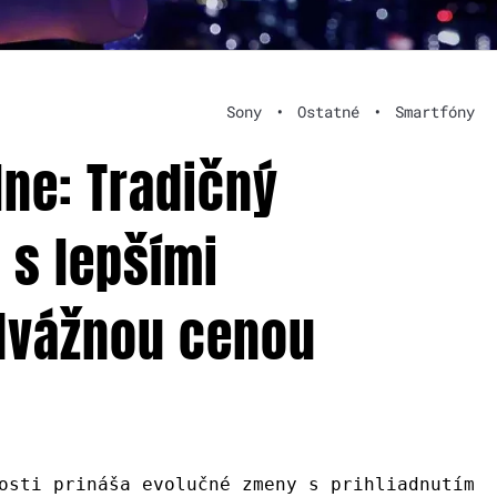
Sony
•
Ostatné
•
Smartfóny
álne: Tradičný
 s lepšími
dvážnou cenou
osti prináša evolučné zmeny s prihliadnutím