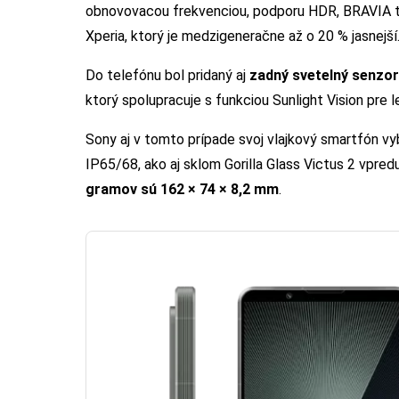
obnovovacou frekvenciou, podporu HDR, BRAVIA tech
Xperia, ktorý je medzigeneračne až o 20 % jasnejší
Do telefónu bol pridaný aj
zadný svetelný senzor 
ktorý spolupracuje s funkciou Sunlight Vision pre l
Sony aj v tomto prípade svoj vlajkový smartfón vy
IP65/68, ako aj sklom Gorilla Glass Victus 2 vpred
gramov sú 162 × 74 × 8,2 mm
.