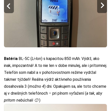
Batéria
BL-5C (
Li-Ion
) s kapacitou 850 mAh. Výdrž, ako
inak, impozantná! A to nie len v dobe minulej, ale i prítomnej.
Telefón som nabil a v pohotovostnom režime vydržal
takmer týždeň! Reálna výdrž aktívneho používania
dosahovala 3 (
možno 4
) dni. Opakujem sa, ale toto chceme
aj v dnešných telefónoch – pri plnom vyťažení (
a tak, aby
pritom nebúchali 🙂
)