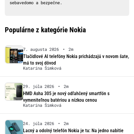
sebavedomo a bezpečne.
Populárne z kategórie Nokia
7. augusta 2026
•
2m
Tlačidlové AI telefóny Nokia prichádzajú v novom šate,
má to svoj dôvod
Katarína Šimková
29. júla 2026
•
2m
HMD Asha 305 je nový odľahčený smartfón s
vymeniteľnou batériou a nízkou cenou
Katarína Šimková
24. júla 2026
•
2m
Lacný a odolný telefón Nokia je tu: Na jedno nabitie