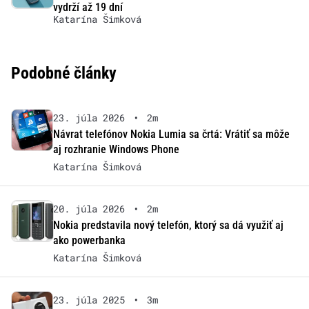
vydrží až 19 dní
Katarína Šimková
Podobné články
23. júla 2026
•
2m
Návrat telefónov Nokia Lumia sa črtá: Vrátiť sa môže
aj rozhranie Windows Phone
Katarína Šimková
20. júla 2026
•
2m
Nokia predstavila nový telefón, ktorý sa dá využiť aj
ako powerbanka
Katarína Šimková
23. júla 2025
•
3m