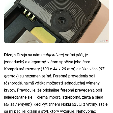
Dizajn
Dizajn sa nám (
subjektívne
) veľmi páči, je
jednoduchý a elegantný, v čom spočíva jeho čaro.
Kompaktné rozmery (
103 x 44 x 20 mm
) a nízka váha (
97
gramov
) sú nezameniteľné. Farebné prevedenia boli
rôznorodé, najmä vďaka možnosti jednoduchej výmeny
krytov. Pravdou je, že originálne farebné prevedenia boli
najelegantnejšie – čierna, modrá, strieborná, zlatá a biela
(
ak sa nemýlim
). Keď vytiahnem Nokiu 623Oi z vitríny, stále
sa mi páči jej dizajn a štýl, ktorý vyžaruje. Nehovoriac