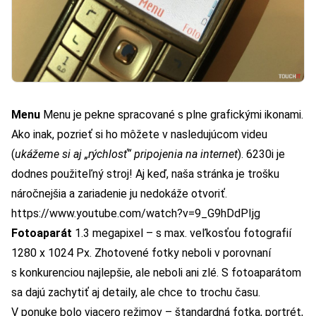
Menu
Menu je pekne spracované s plne grafickými ikonami.
Ako inak, pozrieť si ho môžete v nasledujúcom videu
(
ukážeme si aj „rýchlosť“ pripojenia na internet
). 6230i je
dodnes použiteľný stroj! Aj keď, naša stránka je trošku
náročnejšia a zariadenie ju nedokáže otvoriť.
https://www.youtube.com/watch?v=9_G9hDdPIjg
Fotoaparát
1.3 megapixel – s max. veľkosťou fotografií
1280 x 1024 Px. Zhotovené fotky neboli v porovnaní
s konkurenciou najlepšie, ale neboli ani zlé. S fotoaparátom
sa dajú zachytiť aj detaily, ale chce to trochu času.
V ponuke bolo viacero režimov – štandardná fotka, portrét,