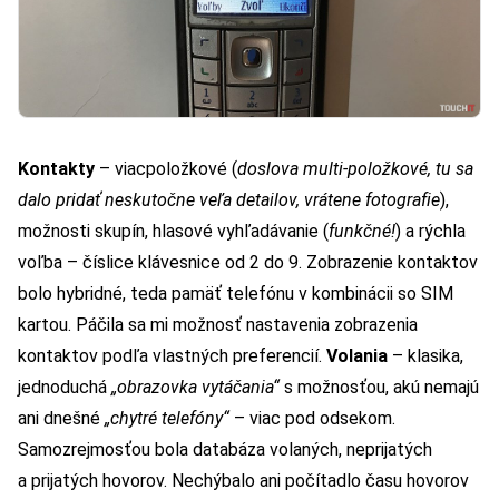
Kontakty
– viacpoložkové (
doslova multi-položkové, tu sa
dalo pridať neskutočne veľa detailov, vrátene fotografie
),
možnosti skupín, hlasové vyhľadávanie (
funkčné!
) a rýchla
voľba – číslice klávesnice od 2 do 9. Zobrazenie kontaktov
bolo hybridné, teda pamäť telefónu v kombinácii so SIM
kartou. Páčila sa mi možnosť nastavenia zobrazenia
kontaktov podľa vlastných preferencií.
Volania
– klasika,
jednoduchá
„obrazovka vytáčania“
s možnosťou, akú nemajú
ani dnešné
„chytré telefóny“
– viac pod odsekom.
Samozrejmosťou bola databáza volaných, neprijatých
a prijatých hovorov. Nechýbalo ani počítadlo času hovorov