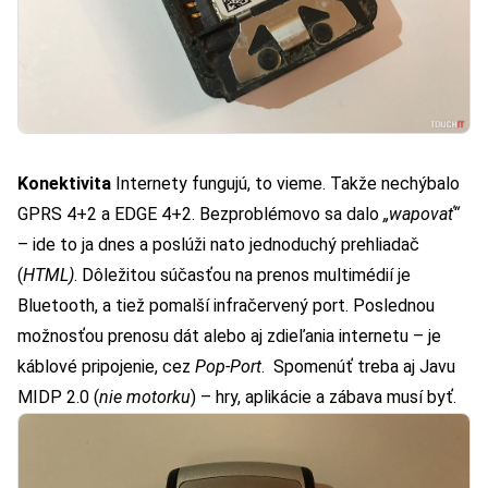
Konektivita
Internety fungujú, to vieme. Takže nechýbalo
GPRS 4+2 a EDGE 4+2. Bezproblémovo sa dalo
„wapovať“
– ide to ja dnes a poslúži nato jednoduchý prehliadač
(
HTML)
. Dôležitou súčasťou na prenos multimédií je
Bluetooth, a tiež pomalší infračervený port. Poslednou
možnosťou prenosu dát alebo aj zdieľania internetu – je
káblové pripojenie, cez
Pop-Port
. Spomenúť treba aj Javu
MIDP 2.0 (
nie motorku
) – hry, aplikácie a zábava musí byť.