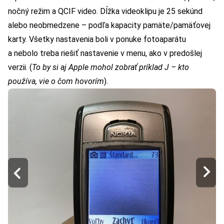
nočný režim a QCIF video. Dĺžka videoklipu je 25 sekúnd
alebo neobmedzene – podľa kapacity pamäte/pamäťovej
karty. Všetky nastavenia boli v ponuke fotoaparátu
a nebolo treba riešiť nastavenie v menu, ako v predošlej
verzii. (
To by si aj Apple mohol zobrať príklad
J – kto
používa, vie o čom hovorím
).