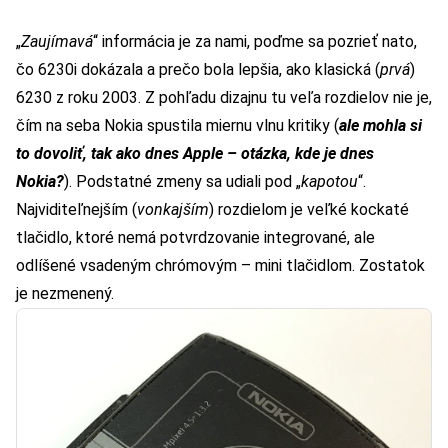
„
Zaujímavá
“ informácia je za nami, poďme sa pozrieť nato,
čo 6230i dokázala a prečo bola lepšia, ako klasická (
prvá
)
6230 z roku 2003. Z pohľadu dizajnu tu veľa rozdielov nie je,
čím na seba Nokia spustila miernu vlnu kritiky (
ale mohla si
to dovoliť, tak ako dnes Apple – otázka, kde je dnes
Nokia?
). Podstatné zmeny sa udiali pod „
kapotou
“.
Najviditeľnejším (
vonkajším
) rozdielom je veľké kockaté
tlačidlo, ktoré nemá potvrdzovanie integrované, ale
odlíšené vsadeným chrómovým – mini tlačidlom. Zostatok
je nezmenený.