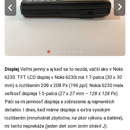
Displej
Veľmi jemný a aj keď sa to nezdá, väčší ako v Nokii
6230. TFT LCD displej v Nokii 6230i má 1.7-palca (
30 x 30
mm
) s rozlíšením 208 x 208 Px (
196 ppi
). Nokia 6230 mala
veľkosť displeja 1.5-palca (
27 x 27 mm – 128 x 128 Px
).
Páči sa mi jemnosť displeja a zobrazenie aj najmenších
detailov. I dnes, keď máme displeje s extra vysokým
rozlíšením (
mnohokrát zbytočne, na úkor výkonu a batérie
),
mi tento neprekáža
(jeden deň som sním strávil
J).