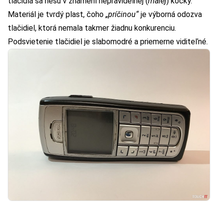
tlačidlá sa nesú v znamení nepravidelnej (
malej
) kocky.
Materiál je tvrdý plast, čoho
„príčinou“
je výborná odozva
tlačidiel, ktorá nemala takmer žiadnu konkurenciu.
Podsvietenie tlačidiel je slabomodré a priemerne viditeľné.