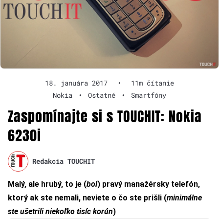
18. januára 2017
•
11m čítanie
Nokia
•
Ostatné
•
Smartfóny
Zaspomínajte si s TOUCHIT: Nokia
6230i
Redakcia TOUCHIT
Malý, ale hrubý, to je (
bol
) pravý manažérsky telefón,
ktorý ak ste nemali, neviete o čo ste prišli (
minimálne
ste ušetrili niekoľko tisíc korún
)