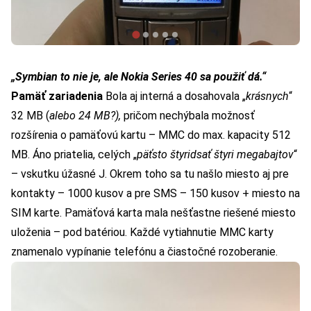
„Symbian to nie je, ale Nokia Series 40 sa použiť dá.“
Pamäť zariadenia
Bola aj interná a dosahovala „
krásnych
“
32 MB (
alebo 24 MB?),
pričom nechýbala možnosť
rozšírenia o pamäťovú kartu – MMC do max. kapacity 512
MB. Áno priatelia, celých „
päťsto štyridsať štyri megabajtov
“
– vskutku úžasné J. Okrem toho sa tu našlo miesto aj pre
kontakty – 1000 kusov a pre SMS – 150 kusov + miesto na
SIM karte. Pamäťová karta mala nešťastne riešené miesto
uloženia – pod batériou. Každé vytiahnutie MMC karty
znamenalo vypínanie telefónu a čiastočné rozoberanie.