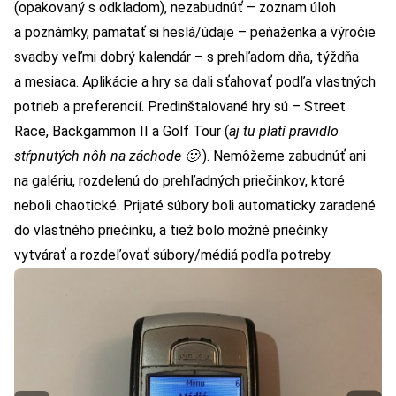
(opakovaný s odkladom), nezabudnúť – zoznam úloh
a poznámky, pamätať si heslá/údaje – peňaženka a výročie
svadby veľmi dobrý kalendár – s prehľadom dňa, týždňa
a mesiaca. Aplikácie a hry sa dali sťahovať podľa vlastných
potrieb a preferencií. Predinštalované hry sú – Street
Race, Backgammon II a Golf Tour (
aj tu platí pravidlo
stŕpnutých nôh na záchode 🙂
). Nemôžeme zabudnúť ani
na galériu, rozdelenú do prehľadných priečinkov, ktoré
neboli chaotické. Prijaté súbory boli automaticky zaradené
do vlastného priečinku, a tiež bolo možné priečinky
vytvárať a rozdeľovať súbory/médiá podľa potreby.