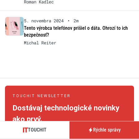
Roman Kadlec
5. novembra 2024
•
2m
Tento výrobca telefónov prišiel o dáta. Ohrozí to ich
bezpečnosť?
Michal Reiter
TOUCHIT NEWSLETTER
Dostávaj technologické novinky
ako prvý.
TOUCHIT
Rýchle správy