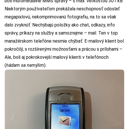
boli multimediálne MMS správy – s max. veľkosťou 301 kB.
Niektorým používateľom prekážala neschopnosť odoslať
megapixlovú, nekomprimovanú fotografiu, na to sa však
dalo zvyknúť. Nechýbajú položky ako chat, odkazy, info
správy, príkazy na služby a samozrejme – mail. Ten v top
manažérskom telefóne nesmie chýbať. E-mailový klient bol
pokročilý, s rozšírenými možnosťami a prácou s prílohami –
Ale, boli aj pokrokovejší mailový klienti v telefónoch
(
hádam sa nemýlim
).