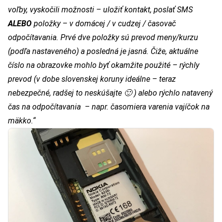
voľby, vyskočili možnosti – uložiť kontakt, poslať SMS
ALEBO
položky – v domácej / v cudzej / časovač
odpočítavania. Prvé dve položky sú prevod meny/kurzu
(podľa nastaveného) a posledná je jasná. Čiže, aktuálne
číslo na obrazovke mohlo byť okamžite použité – rýchly
prevod (v dobe slovenskej koruny ideálne – teraz
nebezpečné, radšej to neskúšajte 🙂
) alebo rýchlo natavený
čas na odpočítavania – napr. časomiera varenia vajíčok na
mäkko
.“