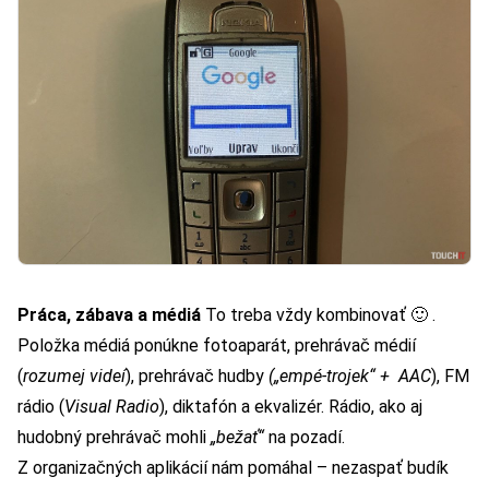
Práca, zábava a médiá
To treba vždy kombinovať 🙂 .
Položka médiá ponúkne fotoaparát, prehrávač médií
(
rozumej videí
), prehrávač hudby
(„empé-trojek“ + AAC
), FM
rádio (
Visual Radio
), diktafón a ekvalizér. Rádio, ako aj
hudobný prehrávač mohli
„bežať“
na pozadí.
Z organizačných aplikácií nám pomáhal – nezaspať budík