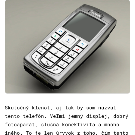
Skutočný klenot, aj tak by som nazval
tento telefón. Veľmi jemný displej, dobrý
fotoaparát, slušná konektivita a mnoho
iného. To je len úryvok z toho, čím tento