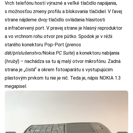
Vrch telefónu hostí výrazné a veľké tlačidlo napájania,
s možnosťou zmeny profilu a blokovania tlačidiel. V ľavej
strane nájdeme dvoj-tlačidlo ovládania hlasitosti
a infračervený port. V pravej strane je hlasný reproduktor
a vo vrchnom rohu otvor pre pútko. Spodok je v réžii
starého konektoru Pop-Port (
prenos
dát/príslušenstvo/Nokia PC Suite
) a konektoru nabíjania
(
hrubý
) – nachádza sa tu aj malý otvor mikrofónu. Zadná
strana je „
čistá
“ a okrem fotoaparátu s vystupujúcim
plastovým prvkom tu nie je nič. Teda je, nápis NOKIA 1.3
megapixel.