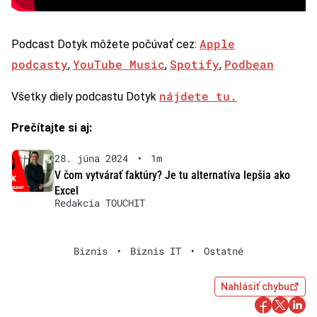
Apple
Podcast Dotyk môžete počúvať cez:
podcasty
YouTube Music
Spotify
Podbean
,
,
,
nájdete tu.
Všetky diely podcastu Dotyk
Prečítajte si aj:
28. júna 2024
•
1m
V čom vytvárať faktúry? Je tu alternatíva lepšia ako
Excel
Redakcia TOUCHIT
Biznis
•
Biznis IT
•
Ostatné
Nahlásiť chybu