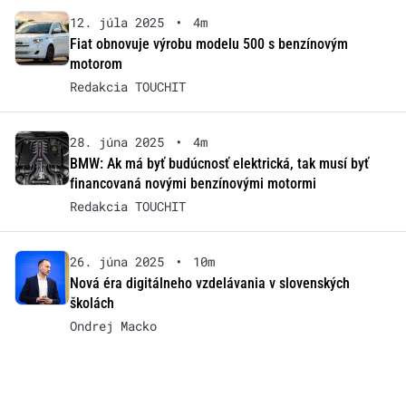
12. júla 2025
•
4m
Fiat obnovuje výrobu modelu 500 s benzínovým
motorom
Redakcia TOUCHIT
28. júna 2025
•
4m
BMW: Ak má byť budúcnosť elektrická, tak musí byť
financovaná novými benzínovými motormi
Redakcia TOUCHIT
26. júna 2025
•
10m
Nová éra digitálneho vzdelávania v slovenských
školách
Ondrej Macko