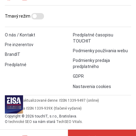
Tmavý režim
O nás / Kontakt
Predplatné časopisu
TOUCHIT
Pre inzerentov
Podmienky používania webu
BrandIT
Podmienky predaja
Predplatné
predplatného
GDPR
Nastavenia cookies
aktualizované denne: ISSN 1339-9497 (online)
a ISSN 1339-939X (tlačené vydanie)
Copyright © 2026 touchIT, s.r.o., Bratislava.
O
technické SEO
sa nám stará
TechSEO Vitals
.