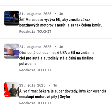
31. augusta 2025
•
4m
Šéf Mercedesu vyzýva EU, aby zrušila zákaz
benzínových motorov a nerútila sa tak čelom k múru
Redakcia TOUCHIT
24. augusta 2025
•
4m
Obchodná dohoda medzi USA a EÚ na zníženie
ciel pre autá a autodiely stále čaká na finálne
potvrdenie!
Redakcia TOUCHIT
23. júla 2025
•
1m
AI vo firme: Sekera je super dovtedy, kým konkurencia
nenakúpi motorové píly | Seyfor
Redakcia TOUCHIT