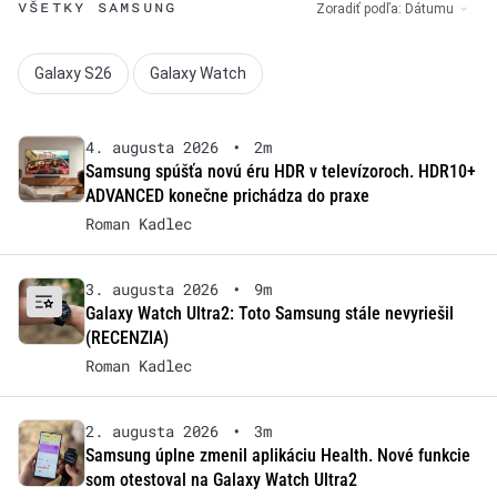
VŠETKY SAMSUNG
Zoradiť podľa:
Dátumu
Galaxy S26
Galaxy Watch
4. augusta 2026
•
2m
Samsung spúšťa novú éru HDR v televízoroch. HDR10+
ADVANCED konečne prichádza do praxe
Roman Kadlec
3. augusta 2026
•
9m
Galaxy Watch Ultra2: Toto Samsung stále nevyriešil
(RECENZIA)
Roman Kadlec
2. augusta 2026
•
3m
Samsung úplne zmenil aplikáciu Health. Nové funkcie
som otestoval na Galaxy Watch Ultra2