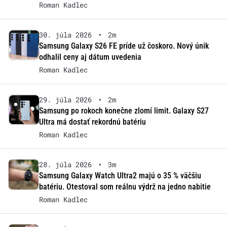
Roman Kadlec
30. júla 2026
•
2m
Samsung Galaxy S26 FE príde už čoskoro. Nový únik
odhalil ceny aj dátum uvedenia
Roman Kadlec
29. júla 2026
•
2m
Samsung po rokoch konečne zlomí limit. Galaxy S27
Ultra má dostať rekordnú batériu
Roman Kadlec
28. júla 2026
•
3m
Samsung Galaxy Watch Ultra2 majú o 35 % väčšiu
batériu. Otestoval som reálnu výdrž na jedno nabitie
Roman Kadlec