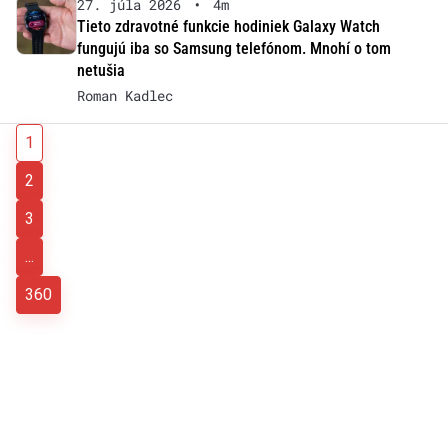
27. júla 2026
•
4m
Tieto zdravotné funkcie hodiniek Galaxy Watch
fungujú iba so Samsung telefónom. Mnohí o tom
netušia
Roman Kadlec
1
2
3
...
360