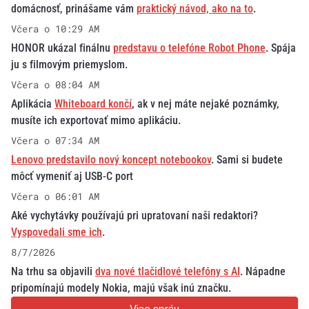
domácnosť, prinášame vám
praktický návod, ako na to
.
Včera o 10:29 AM
HONOR ukázal finálnu
predstavu o telefóne Robot Phone
. Spája
ju s filmovým priemyslom.
Včera o 08:04 AM
Aplikácia
Whiteboard končí
, ak v nej máte nejaké poznámky,
musíte ich exportovať mimo aplikáciu.
Včera o 07:34 AM
Lenovo predstavilo nový koncept notebookov
. Sami si budete
môcť vymeniť aj USB-C port
Včera o 06:01 AM
Aké vychytávky používajú pri upratovaní naši redaktori?
Vyspovedali sme ich
.
8/7/2026
Na trhu sa objavili
dva nové tlačidlové telefóny s AI
. Nápadne
pripomínajú modely Nokia, majú však inú značku.