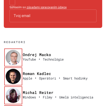
Súhlasím so
zásadami spracovaním údajov
.
REDAKTORI
Ondrej Macko
•
YouTube
Technológie
Roman Kadlec
•
•
Apple
Operátori
Smart hodinky
Michal Reiter
•
•
Windows
Filmy
Umelá inteligencia