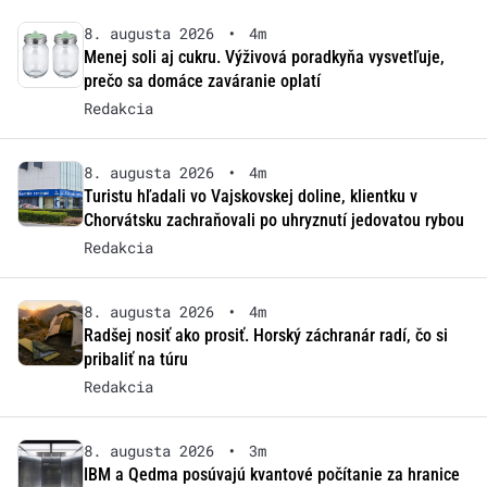
8. augusta 2026
•
4m
Menej soli aj cukru. Výživová poradkyňa vysvetľuje,
prečo sa domáce zaváranie oplatí
Redakcia
8. augusta 2026
•
4m
Turistu hľadali vo Vajskovskej doline, klientku v
Chorvátsku zachraňovali po uhryznutí jedovatou rybou
Redakcia
8. augusta 2026
•
4m
Radšej nosiť ako prosiť. Horský záchranár radí, čo si
pribaliť na túru
Redakcia
8. augusta 2026
•
3m
IBM a Qedma posúvajú kvantové počítanie za hranice