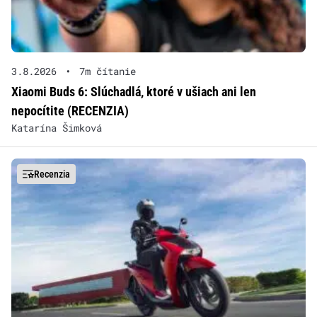
3.8.2026
•
7m čítanie
Xiaomi Buds 6: Slúchadlá, ktoré v ušiach ani len
nepocítite (RECENZIA)
Katarína Šimková
Recenzia