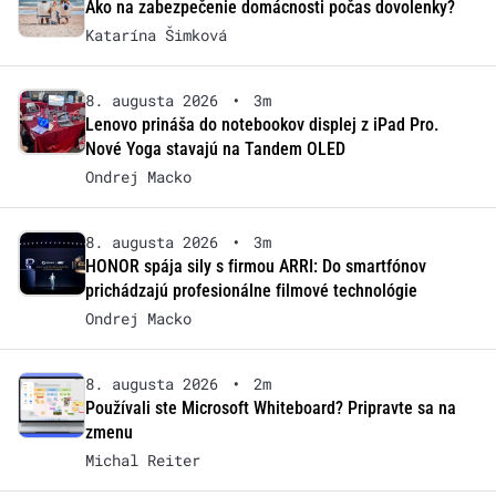
Ako na zabezpečenie domácnosti počas dovolenky?
Katarína Šimková
8. augusta 2026
•
3m
Lenovo prináša do notebookov displej z iPad Pro.
Nové Yoga stavajú na Tandem OLED
Ondrej Macko
8. augusta 2026
•
3m
HONOR spája sily s firmou ARRI: Do smartfónov
prichádzajú profesionálne filmové technológie
Ondrej Macko
8. augusta 2026
•
2m
Používali ste Microsoft Whiteboard? Pripravte sa na
zmenu
Michal Reiter