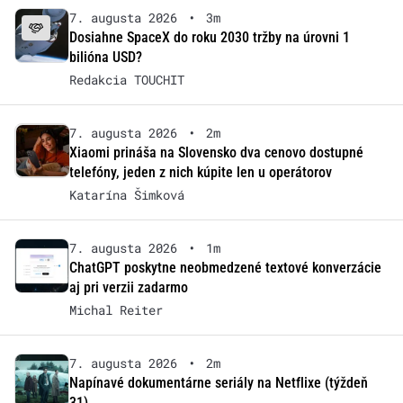
7. augusta 2026
•
3m
Dosiahne SpaceX do roku 2030 tržby na úrovni 1
bilióna USD?
Redakcia TOUCHIT
7. augusta 2026
•
2m
Xiaomi prináša na Slovensko dva cenovo dostupné
telefóny, jeden z nich kúpite len u operátorov
Katarína Šimková
7. augusta 2026
•
1m
ChatGPT poskytne neobmedzené textové konverzácie
aj pri verzii zadarmo
Michal Reiter
7. augusta 2026
•
2m
Napínavé dokumentárne seriály na Netflixe (týždeň
31)