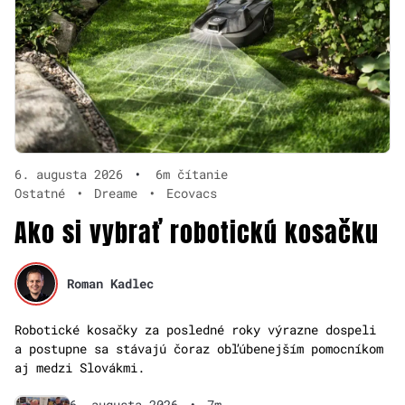
6. augusta 2026
•
6m čítanie
Ostatné
•
Dreame
•
Ecovacs
Ako si vybrať robotickú kosačku
Roman Kadlec
Robotické kosačky za posledné roky výrazne dospeli
a postupne sa stávajú čoraz obľúbenejším pomocníkom
aj medzi Slovákmi.
6. augusta 2026
•
7m