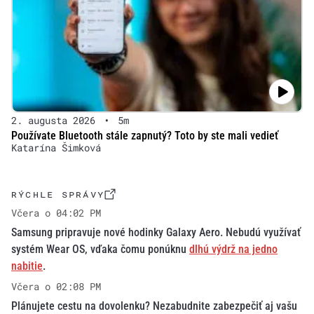
2. augusta 2026
•
5m
Používate Bluetooth stále zapnutý? Toto by ste mali vedieť
Katarína Šimková
RÝCHLE SPRÁVY
Včera o 04:02 PM
Samsung pripravuje nové hodinky Galaxy Aero. Nebudú využívať
systém Wear OS, vďaka čomu ponúknu
dlhú výdrž na jedno
nabitie
.
Včera o 02:08 PM
Plánujete cestu na dovolenku? Nezabudnite zabezpečiť aj vašu