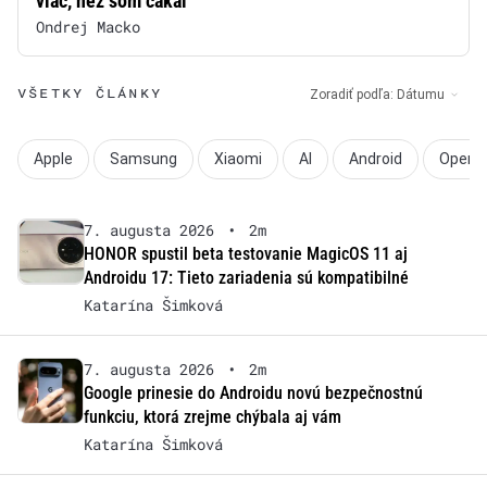
viac, než som čakal
Ondrej Macko
VŠETKY ČLÁNKY
Zoradiť podľa:
Dátumu
Apple
Samsung
Xiaomi
AI
Android
Operát
7. augusta 2026
•
2m
HONOR spustil beta testovanie MagicOS 11 aj
Androidu 17: Tieto zariadenia sú kompatibilné
Katarína Šimková
7. augusta 2026
•
2m
Google prinesie do Androidu novú bezpečnostnú
funkciu, ktorá zrejme chýbala aj vám
Katarína Šimková