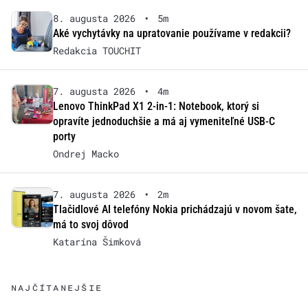
8. augusta 2026
•
5m
Aké vychytávky na upratovanie používame v redakcii?
Redakcia TOUCHIT
7. augusta 2026
•
4m
Lenovo ThinkPad X1 2-in-1: Notebook, ktorý si
opravíte jednoduchšie a má aj vymeniteľné USB-C
porty
Ondrej Macko
7. augusta 2026
•
2m
Tlačidlové AI telefóny Nokia prichádzajú v novom šate,
má to svoj dôvod
Katarína Šimková
NAJČÍTANEJŠIE