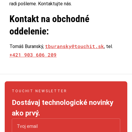
radi pošleme. Kontaktujte nás.
Kontakt na obchodné
oddelenie:
tburansky@touchit.sk
Tomáš Buranský,
, tel.
+421 903 606 209
TOUCHIT NEWSLETTER
Dostávaj technologické novinky
ako prvý.