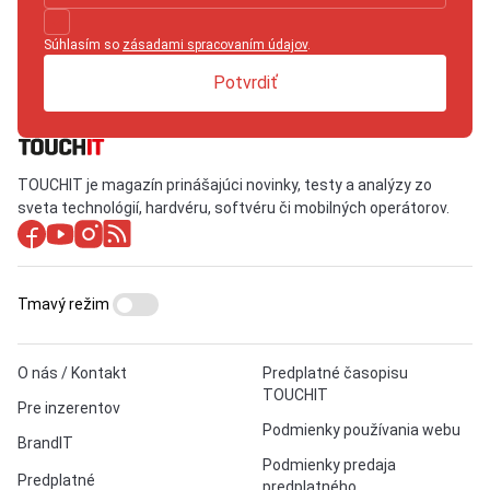
Súhlasím so
zásadami spracovaním údajov
.
Potvrdiť
TOUCHIT je magazín prinášajúci novinky, testy a analýzy zo
sveta technológií, hardvéru, softvéru či mobilných operátorov.
Tmavý režim
O nás / Kontakt
Predplatné časopisu
TOUCHIT
Pre inzerentov
Podmienky používania webu
BrandIT
Podmienky predaja
Predplatné
predplatného