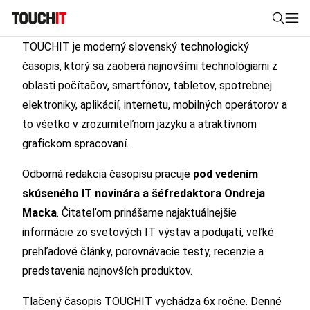
TOUCHIT je moderný slovenský technologický
časopis, ktorý sa zaoberá najnovšími technológiami z
Nájsť
oblasti počítačov, smartfónov, tabletov, spotrebnej
elektroniky, aplikácií, internetu, mobilných operátorov a
Všetko
Recenzie
Videá
Tipy, triky, návody
Tla
to všetko v zrozumiteľnom jazyku a atraktívnom
grafickom spracovaní.
Výsledky vyhľadávania
Zadajte frázu pre vyhľadanie
Odborná redakcia časopisu pracuje
pod vedením
skúseného IT novinára a šéfredaktora Ondreja
Macka
. Čitateľom prinášame najaktuálnejšie
informácie zo svetových IT výstav a podujatí, veľké
prehľadové články, porovnávacie testy, recenzie a
predstavenia najnovších produktov.
Tlačený časopis TOUCHIT vychádza 6x ročne. Denné