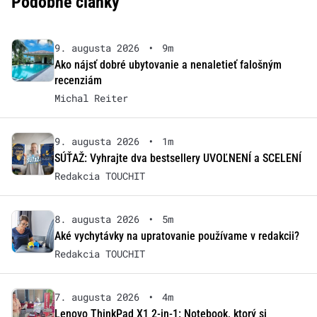
Podobné články
9. augusta 2026
•
9m
Ako nájsť dobré ubytovanie a nenaletieť falošným
recenziám
Michal Reiter
9. augusta 2026
•
1m
SÚŤAŽ: Vyhrajte dva bestsellery UVOĽNENÍ a SCELENÍ
Redakcia TOUCHIT
8. augusta 2026
•
5m
Aké vychytávky na upratovanie používame v redakcii?
Redakcia TOUCHIT
7. augusta 2026
•
4m
Lenovo ThinkPad X1 2-in-1: Notebook, ktorý si