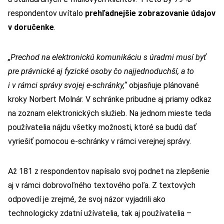
respondentov uvítalo
prehľadnejšie zobrazovanie údajov
v doručenke
.
„Prechod na elektronickú komunikáciu s úradmi musí byť
pre právnické aj fyzické osoby čo najjednoduchší, a to
i v rámci správy svojej e-schránky,“
objasňuje plánované
kroky Norbert Molnár. V schránke pribudne aj priamy odkaz
na zoznam elektronických služieb. Na jednom mieste teda
používatelia nájdu všetky možnosti, ktoré sa budú dať
vyriešiť pomocou e-schránky v rámci verejnej správy.
Až 181 z respondentov napísalo svoj podnet na zlepšenie
aj v rámci dobrovoľného textového poľa. Z textových
odpovedí je zrejmé, že svoj názor vyjadrili ako
technologicky zdatní užívatelia, tak aj používatelia –