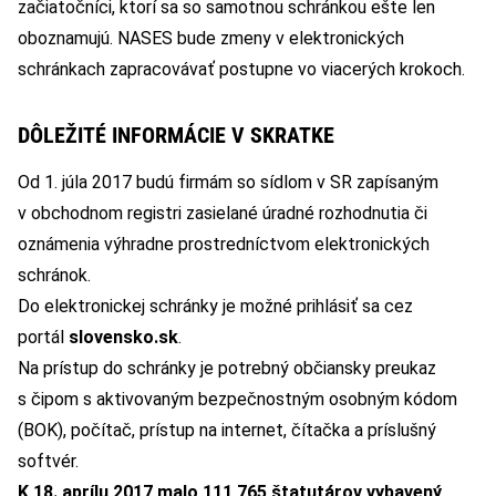
začiatočníci, ktorí sa so samotnou schránkou ešte len
oboznamujú. NASES bude zmeny v elektronických
schránkach zapracovávať postupne vo viacerých krokoch.
DÔLEŽITÉ INFORMÁCIE V SKRATKE
Od 1. júla 2017 budú firmám so sídlom v SR zapísaným
v obchodnom registri zasielané úradné rozhodnutia či
oznámenia výhradne prostredníctvom elektronických
schránok.
Do elektronickej schránky je možné prihlásiť sa cez
portál
slovensko.sk
.
Na prístup do schránky je potrebný občiansky preukaz
s čipom s aktivovaným bezpečnostným osobným kódom
(BOK), počítač, prístup na internet, čítačka a príslušný
softvér.
K 18. aprílu 2017 malo
111 765 štatutárov
vybavený