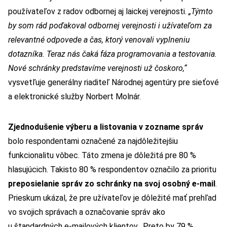
používateľov z radov odbornej aj laickej verejnosti.
„Týmto
by som rád poďakoval odbornej verejnosti i užívateľom za
relevantné odpovede a čas, ktorý venovali vyplneniu
dotazníka. Teraz nás čaká fáza programovania a testovania.
Nové schránky predstavíme verejnosti už čoskoro,“
vysvetľuje generálny riaditeľ Národnej agentúry pre sieťové
a elektronické služby Norbert Molnár.
Zjednodušenie výberu a listovania v zozname správ
bolo respondentami označené za najdôležitejšiu
funkcionalitu vôbec. Táto zmena je dôležitá pre 80 %
hlasujúcich. Takisto 80 % respondentov označilo za prioritu
preposielanie správ zo schránky na svoj osobný e-mail
.
Prieskum ukázal, že pre užívateľov je dôležité mať prehľad
vo svojich správach a označovanie správ ako
u štandardných e-mailových klientov. Preto by 79 %