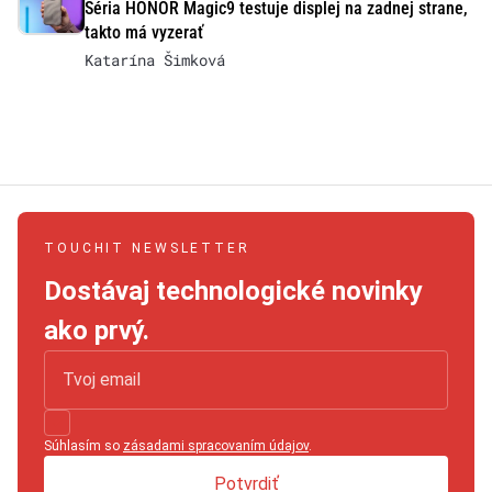
Séria HONOR Magic9 testuje displej na zadnej strane,
takto má vyzerať
Katarína Šimková
TOUCHIT NEWSLETTER
Dostávaj technologické novinky
ako prvý.
Súhlasím so
zásadami spracovaním údajov
.
Potvrdiť