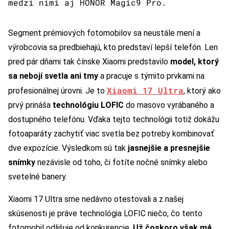
medzi nimi aj HONOR Magic9 Pro.
Segment prémiových fotomobilov sa neustále mení a
výrobcovia sa predbiehajú, kto predstaví lepší telefón. Len
pred pár dňami tak čínske Xiaomi predstavilo
model, ktorý
sa nebojí svetla ani tmy
a pracuje s týmito prvkami na
Xiaomi 17 Ultra
profesionálnej úrovni. Je to
, ktorý ako
prvý prináša
technológiu LOFIC
do masovo vyrábaného a
dostupného telefónu. Vďaka tejto technológii totiž dokážu
fotoaparáty zachytiť viac svetla bez potreby kombinovať
dve expozície. Výsledkom sú tak
jasnejšie a presnejšie
snímky
nezávisle od toho, či fotíte nočné snímky alebo
svetelné banery.
Xiaomi 17 Ultra sme nedávno otestovali a z našej
skúsenosti je práve technológia LOFIC niečo, čo tento
fotomobil odlišuje od konkurencie.
Už čoskoro však má