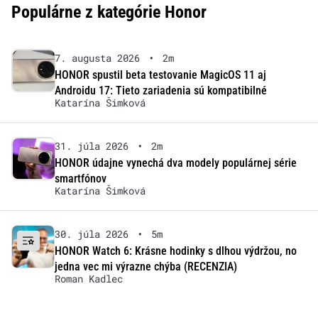
Populárne z kategórie Honor
7. augusta 2026
•
2m
HONOR spustil beta testovanie MagicOS 11 aj
Androidu 17: Tieto zariadenia sú kompatibilné
Katarína Šimková
31. júla 2026
•
2m
HONOR údajne vynechá dva modely populárnej série
smartfónov
Katarína Šimková
30. júla 2026
•
5m
HONOR Watch 6: Krásne hodinky s dlhou výdržou, no
jedna vec mi výrazne chýba (RECENZIA)
Roman Kadlec