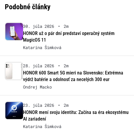
Podobné články
30. júla 2026
•
2m
HONOR už o pár dní predstaví operačný systém
MagicOS 11
Katarína Šimková
28. júla 2026
•
2m
HONOR 600 Smart 5G mieri na Slovensko: Extrémna
výdrž batérie a odolnosť za necelých 300 eur
Ondrej Macko
23. júla 2026
•
2m
HONOR mení svoju identitu: Začína sa éra ekosystému
AI zariadení
Katarína Šimková