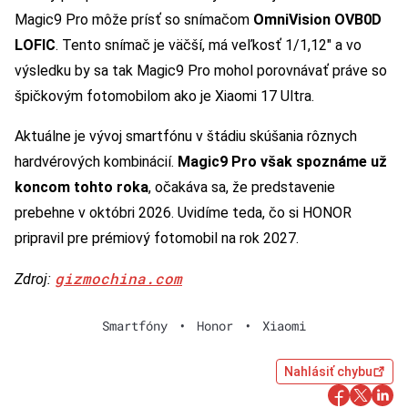
Magic9 Pro môže prísť so snímačom
OmniVision OVB0D
LOFIC
. Tento snímač je väčší, má veľkosť 1/1,12″ a vo
výsledku by sa tak Magic9 Pro mohol porovnávať práve so
špičkovým fotomobilom ako je Xiaomi 17 Ultra.
Aktuálne je vývoj smartfónu v štádiu skúšania rôznych
hardvérových kombinácií.
Magic9 Pro však spoznáme už
koncom tohto roka
, očakáva sa, že predstavenie
prebehne v októbri 2026. Uvidíme teda, čo si HONOR
pripravil pre prémiový fotomobil na rok 2027.
gizmochina.com
Zdroj:
Smartfóny
•
Honor
•
Xiaomi
Nahlásiť chybu