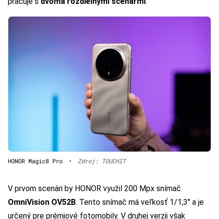
pracuje s
dvoma rozdielnymi scenármi
.
HONOR Magic8 Pro
•
Zdroj: TOUCHIT
V prvom scenári by HONOR využil 200 Mpx snímač
OmniVision OV52B
. Tento snímač má veľkosť 1/1,3″ a je
určený pre prémiové fotomobily. V druhej verzii však