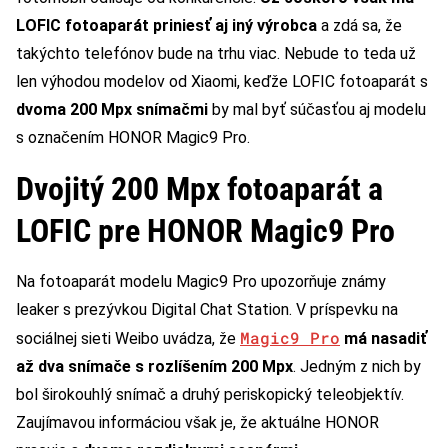
LOFIC fotoaparát priniesť aj iný výrobca
a zdá sa, že
takýchto telefónov bude na trhu viac. Nebude to teda už
len výhodou modelov od Xiaomi, keďže LOFIC fotoaparát s
dvoma 200 Mpx snímačmi
by mal byť súčasťou aj modelu
s označením HONOR Magic9 Pro.
Dvojitý 200 Mpx fotoaparát a
LOFIC pre HONOR Magic9 Pro
Na fotoaparát modelu Magic9 Pro upozorňuje známy
leaker s prezývkou Digital Chat Station. V príspevku na
Magic9 Pro
sociálnej sieti Weibo uvádza, že
má nasadiť
až dva snímače s rozlíšením 200 Mpx
. Jedným z nich by
bol širokouhlý snímač a druhý periskopický teleobjektív.
Zaujímavou informáciou však je, že aktuálne HONOR