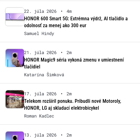
22. júla 2026
•
4m
HONOR 600 Smart 5G: Extrémna výdrž, AI tlačidlo a
odolnosť za menej ako 300 eur
Samuel Hindy
21. júla 2026
•
2m
HONOR Magic9 séria vykoná zmenu v umiestnení
tlačidiel
Katarína Šimková
17. júla 2026
•
2m
Telekom rozšíril ponuku. Pribudli nové Motoroly,
HONOR, LG aj skladací elektrobicykel
Roman Kadlec
13. júla 2026
•
2m