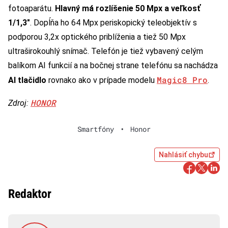
fotoaparátu.
Hlavný má rozlíšenie 50 Mpx a veľkosť
1/1,3″
. Dopĺňa ho 64 Mpx periskopický teleobjektív s
podporou 3,2x optického priblíženia a tiež 50 Mpx
ultraširokouhlý snímač. Telefón je tiež vybavený celým
balíkom AI funkcií a na bočnej strane telefónu sa nachádza
Magic8 Pro
AI tlačidlo
rovnako ako v prípade modelu
.
HONOR
Zdroj:
Smartfóny
•
Honor
Nahlásiť chybu
Redaktor