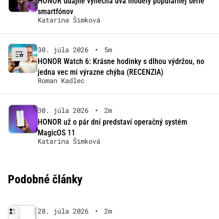
HONOR údajne vynechá dva modely populárnej série
smartfónov
Katarína Šimková
30. júla 2026
•
5m
HONOR Watch 6: Krásne hodinky s dlhou výdržou, no
jedna vec mi výrazne chýba (RECENZIA)
Roman Kadlec
30. júla 2026
•
2m
HONOR už o pár dní predstaví operačný systém
MagicOS 11
Katarína Šimková
Podobné články
28. júla 2026
•
2m