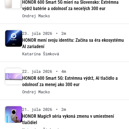
HONOR 600 Smart 5G mieri na Slovensko: Extrémna
výdrž batérie a odolnosť za necelých 300 eur
Ondrej Macko
23. júla 2026
•
2m
HONOR mení svoju identitu: Začína sa éra ekosystému
AI zariadení
Katarína Šimková
22. júla 2026
•
4m
HONOR 600 Smart 5G: Extrémna výdrž, AI tlačidlo a
odolnosť za menej ako 300 eur
Ondrej Macko
21. júla 2026
•
2m
HONOR Magic9 séria vykoná zmenu v umiestnení
tlačidiel