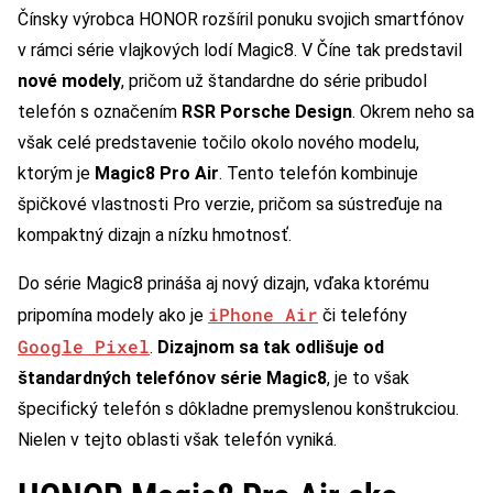
Čínsky výrobca HONOR rozšíril ponuku svojich smartfónov
v rámci série vlajkových lodí Magic8. V Číne tak predstavil
nové modely
, pričom už štandardne do série pribudol
telefón s označením
RSR Porsche Design
. Okrem neho sa
však celé predstavenie točilo okolo nového modelu,
ktorým je
Magic8 Pro Air
. Tento telefón kombinuje
špičkové vlastnosti Pro verzie, pričom sa sústreďuje na
kompaktný dizajn a nízku hmotnosť.
Do série Magic8 prináša aj nový dizajn, vďaka ktorému
iPhone Air
pripomína modely ako je
či telefóny
Google Pixel
.
Dizajnom sa tak odlišuje od
štandardných telefónov série Magic8
, je to však
špecifický telefón s dôkladne premyslenou konštrukciou.
Nielen v tejto oblasti však telefón vyniká.