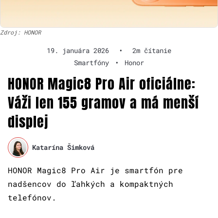
Zdroj: HONOR
19. januára 2026
•
2m čítanie
Smartfóny
•
Honor
HONOR Magic8 Pro Air oficiálne:
Váži len 155 gramov a má menší
displej
Katarína Šimková
HONOR Magic8 Pro Air je smartfón pre
nadšencov do ľahkých a kompaktných
telefónov.