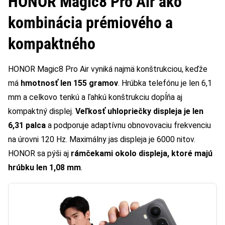
HONOR Magic8 Pro Air ako
kombinácia prémiového a
kompaktného
HONOR Magic8 Pro Air vyniká najmä konštrukciou, keďže
má
hmotnosť len 155 gramov
. Hrúbka telefónu je len 6,1
mm a celkovo tenkú a ľahkú konštrukciu dopĺňa aj
kompaktný displej.
Veľkosť uhlopriečky displeja je len
6,31 palca
a podporuje adaptívnu obnovovaciu frekvenciu
na úrovni 120 Hz. Maximálny jas displeja je 6000 nitov.
HONOR sa pýši aj
rámčekami okolo displeja, ktoré majú
hrúbku len 1,08 mm
.