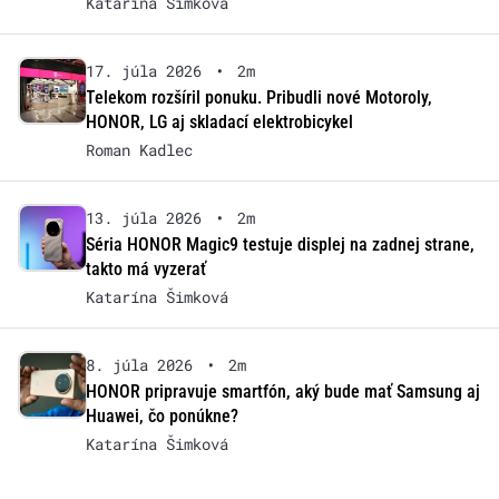
Katarína Šimková
17. júla 2026
•
2m
Telekom rozšíril ponuku. Pribudli nové Motoroly,
HONOR, LG aj skladací elektrobicykel
Roman Kadlec
13. júla 2026
•
2m
Séria HONOR Magic9 testuje displej na zadnej strane,
takto má vyzerať
Katarína Šimková
8. júla 2026
•
2m
HONOR pripravuje smartfón, aký bude mať Samsung aj
Huawei, čo ponúkne?
Katarína Šimková