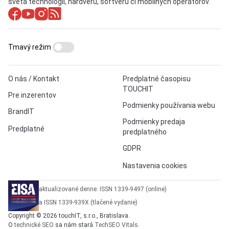
sveta technológií, hardvéru, softvéru či mobilných operátorov.
Tmavý režim
O nás / Kontakt
Predplatné časopisu
TOUCHIT
Pre inzerentov
Podmienky používania webu
BrandIT
Podmienky predaja
Predplatné
predplatného
GDPR
Nastavenia cookies
aktualizované denne: ISSN 1339-9497 (online)
a ISSN 1339-939X (tlačené vydanie)
Copyright © 2026 touchIT, s.r.o., Bratislava.
O
technické SEO
sa nám stará
TechSEO Vitals
.