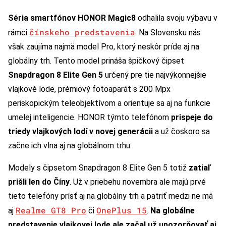
Séria smartfónov HONOR Magic8
odhalila svoju výbavu v
čínskeho predstavenia
rámci
. Na Slovensku nás
však zaujíma najmä model Pro, ktorý neskôr príde aj na
globálny trh. Tento model prináša špičkový čipset
Snapdragon 8 Elite Gen 5
určený pre tie najvýkonnejšie
vlajkové lode, prémiový fotoaparát s 200 Mpx
periskopickým teleobjektívom a orientuje sa aj na funkcie
umelej inteligencie. HONOR týmto telefónom
prispeje do
triedy vlajkových lodí v novej generácii
a už čoskoro sa
začne ich vlna aj na globálnom trhu.
Modely s čipsetom Snapdragon 8 Elite Gen 5 totiž
zatiaľ
prišli len do Číny
. Už v priebehu novembra ale majú prvé
tieto telefóny prísť aj na globálny trh a patriť medzi ne má
Realme GT8 Pro
OnePlus 15
aj
či
.
Na globálne
predstavenie vlajkovej lode ale začal už upozorňovať aj