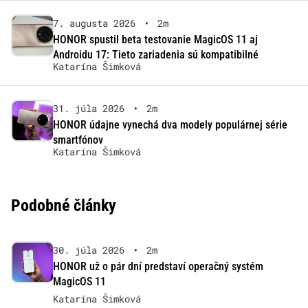
7. augusta 2026
•
2m
HONOR spustil beta testovanie MagicOS 11 aj
Androidu 17: Tieto zariadenia sú kompatibilné
Katarína Šimková
31. júla 2026
•
2m
HONOR údajne vynechá dva modely populárnej série
smartfónov
Katarína Šimková
Podobné články
30. júla 2026
•
2m
HONOR už o pár dní predstaví operačný systém
MagicOS 11
Katarína Šimková