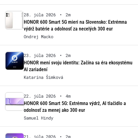
28. júla 2026
•
2m
HONOR 600 Smart 5G mieri na Slovensko: Extrémna
výdrž batérie a odolnosť za necelých 300 eur
Ondrej Macko
23. júla 2026
•
2m
HONOR mení svoju identitu: Začína sa éra ekosystému
AI zariadení
Katarína Šimková
22. júla 2026
•
4m
HONOR 600 Smart 5G: Extrémna výdrž, AI tlačidlo a
odolnosť za menej ako 300 eur
Samuel Hindy
21. júla 2026
•
2m