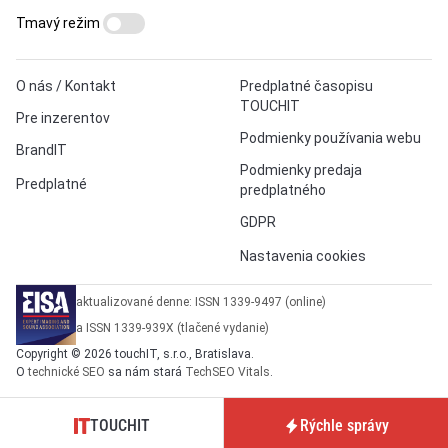
Tmavý režim
O nás / Kontakt
Predplatné časopisu
TOUCHIT
Pre inzerentov
Podmienky používania webu
BrandIT
Podmienky predaja
Predplatné
predplatného
GDPR
Nastavenia cookies
aktualizované denne: ISSN 1339-9497 (online)
a ISSN 1339-939X (tlačené vydanie)
Copyright © 2026 touchIT, s.r.o., Bratislava.
O
technické SEO
sa nám stará
TechSEO Vitals
.
TOUCHIT
Rýchle správy