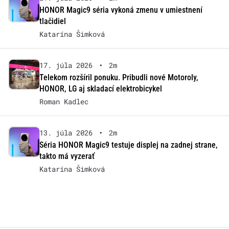
HONOR Magic9 séria vykoná zmenu v umiestnení
tlačidiel
Katarína Šimková
17. júla 2026
•
2m
Telekom rozšíril ponuku. Pribudli nové Motoroly,
HONOR, LG aj skladací elektrobicykel
Roman Kadlec
13. júla 2026
•
2m
Séria HONOR Magic9 testuje displej na zadnej strane,
takto má vyzerať
Katarína Šimková