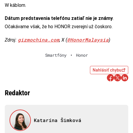
W káblom.
Dátum predstavenia telefónu zatiaľ nie je známy
.
Očakávame však, že ho HONOR zverejní už čoskoro.
gizmochina.com
@HonorMalaysia
Zdroj:
, X (
)
Smartfóny
•
Honor
Nahlásiť chybu
Redaktor
Katarína Šimková