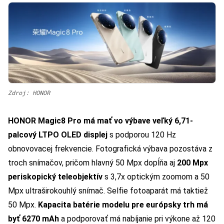
Zdroj: HONOR
HONOR Magic8 Pro má mať vo výbave veľký 6,71-
palcový LTPO OLED displej
s podporou 120 Hz
obnovovacej frekvencie. Fotografická výbava pozostáva z
troch snímačov, pričom hlavný 50 Mpx dopĺňa aj
200 Mpx
periskopický teleobjektív
s 3,7x optickým zoomom a 50
Mpx ultraširokouhlý snímač. Selfie fotoaparát má taktiež
50 Mpx.
Kapacita batérie modelu pre európsky trh má
byť 6270 mAh
a podporovať má nabíjanie pri výkone až 120